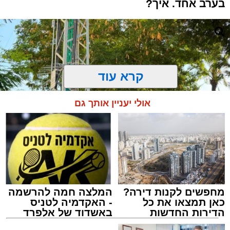
בערב אחד. איך?
קרא עוד
אולי יעניין אותך גם
מחפשים לקנות דירה?
המלצה חמה להרשמה
כאן תמצאו את כל
- האקדמיה לטניס
התרמת דם. מדא
הדירות החדשות
באשדוד של אלפרד
מנהל האתר / 21:31 09.08.26
למכירה באשדוד >>>
קריאולנסקי - לילדים