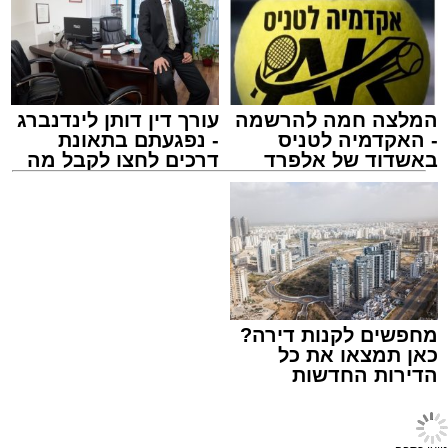
הגישו טדי מנשה, עדי קלנג ואבי אבן דנן נגד
המועצה האזורית באר טוביה, תאגיד המים האזורי
ת.מ.ר ומושב תימורים. עיריית אשדוד, תאגיד
יובלים אשדוד ועיריית קריית מלאכי צורפו בהמשך
כצדדים שלישיים.
המלצה חמה להרשמה
עורך דין דותן לינדנברג
- האקדמיה לטניס
- נפגעתם בתאונת
באשדוד של אלפרד
דרכים לחצו לקבל מה
קריאולנסקי - לילדים
שמגיע לכם
משטרת התנועה
עופר אשטוקר / 20:14 09.08.26
מחפשים לקנות דירה?
כאן תמצאו את כל
הדירות החדשות
על פי הנטען בתביעה, בשתי תקופות – מדצמבר
למכירה באשדוד >>>