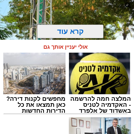
קרא עוד
אולי יעניין אותך גם
המלצה חמה להרשמה
מחפשים לקנות דירה?
- האקדמיה לטניס
כאן תמצאו את כל
התרמת דם. מדא
באשדוד של אלפרד
הדירות החדשות
מנהל האתר / 21:31 09.08.26
קריאולנסקי - לילדים
למכירה באשדוד >>>