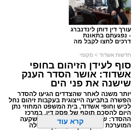
תגים:
מד"א
,
התרמת דם
עורך דין דותן לינדנברג
- נפגעתם בתאונת
150 את חניות הרכבים ליד ה'שטיבלעך' קהל
דרכים לחצו לקבל מה
שמגיע לכם
חסידים באשדוד החליפו בערבו של יום חמישי
חדשות אשדוד
>
מקומי
האחרון שורה של ניידות התרמת דם של בנק הדם
סוף לעידן הזיהום בחופי
במגן דוד אדום שהגיעו לערב התרמה מיוחד
אשדוד: אושר הסדר הענק
שנערך על ידי סניף אשדוד - גן יבנה בהצלה דרום.
שישנה את פני הים
בעמדות ההתרמה שנפתחו על המדרכה קיבלו את
יותר משנה לאחר שהצדדים הגיעו להסדר
פני התורמים והתורמות מתנדבי הצלה דרום
הפשרה בתביעה הייצוגית בעקבות זיהום נחל
מסניף אשדוד - גן יבנה אשר סייעו להם במילוי
לכיש וחופי אשדוד, בית המשפט המחוזי נתן
הטפסים והכווינו אותם אל ניידות ההתרמה שחנו
היום להסכם תוקף של פסק דין. במרכז
ההסדר: שדרוג מט"ש תימורים בהשקעה
לאורך הכביש.
המוערכת בכ־174 מיליון שקל, הגדלה
משמעותית של יכולת הטיפול בשפכים והקמת
קרא עוד
ההתרמה בוצעה כולה בהפרדה מלאה כאשר מגן