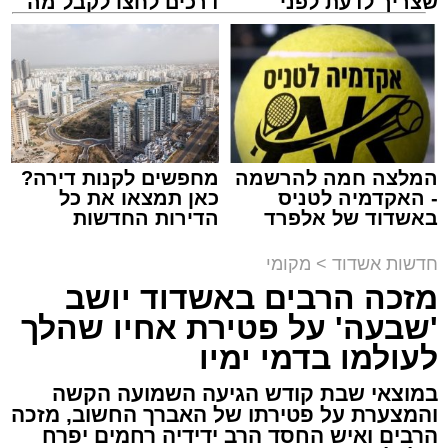
שצריך לדעת לפני
דרכים לחצו לקבל מה
שמגישים הצעה לדירה
שמגיע לכם
באשדוד
צילום: שמחה חסיד הצלה דרום
מערכת האתר / 00:47 09.08.26
המלצה חמה להרשמה
מחפשים לקנות דירה?
- האקדמיה לטניס
כאן תמצאו את כל
באשדוד של אלפרד
הדירות החדשות
קריאולנסקי - לילדים
למכירה באשדוד >>>
תגים:
אשדוד
,
ירי
חדשות אשדוד
>
מקומי
מזכה הרבים באשדוד יושב
אירוע ירי חמור התרחש לפני שעה קלה ברובע ב'
'שבעה' על פטירת אחיו שהלך
באשדוד, כתוצאה ממנו נפצע גבר כבן 30 באורח
לעולמו בדמי ימיו
בינוני.
במוצאי שבת קודש הגיעה השמועה הקשה
והמצערת על פטירתו של האברך החשוב, מזכה
כוחות ההצלה ומד"א יחד עם מתנדבי "הצלה
הרבים ואיש החסד הרב ידידיה רחמים יפרח
דרום" ו"איחוד הצלה" הוזעקו לזירה בעקבות דיווח