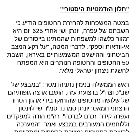
"חלון הזדמנויות היסטורי"
במטה המשפחות להחזרת החטופים הודיע כי
השבתם של עפרה, יונתן ושי אחרי 625 יום היא
"מזור כלשהו למשפחות שהמתינו בייסורים של
אי-וודאות וספק". לדברי המטה, "על רקע המצב
הביטחוני וההישגים המשמעותיים באיראן, השבת
50 החטופים והחטופה הנותרים היא המפתח
להשגת ניצחון ישראלי מלא".
ראש הממשלה בנימין נתניהו מסר: "במבצע של
שב"כ וצה"ל ברצועת עזה, הושבו ארצה גופותיהם
של שלושה מחטופינו שהוחזקו בידי ארגון הטרור
הרצחני חמאס: יונתן סמרנו, סמ"ר שי לוינסון
ועפרה קידר, זכרם לברכה". רה"מ הודה למפקדים
וללוחמים המעורבים במבצע ואמר: "המערכה