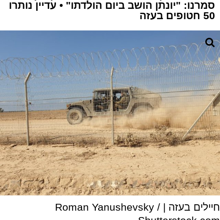
סמרנו: "יונתן הושב ביום הולדתו" • עדיין נותרו
50 חטופים בעזה
חיילים בעזה | Roman Yanushevsky /