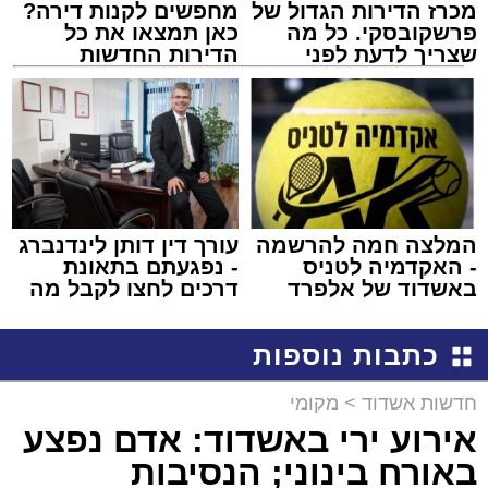
מכרז הדירות הגדול של
מחפשים לקנות דירה?
פרשקובסקי. כל מה
כאן תמצאו את כל
שצריך לדעת לפני
הדירות החדשות
שמגישים הצעה לדירה
למכירה באשדוד >>>
באשדוד
המלצה חמה להרשמה
עורך דין דותן לינדנברג
- האקדמיה לטניס
- נפגעתם בתאונת
באשדוד של אלפרד
דרכים לחצו לקבל מה
קריאולנסקי - לילדים
שמגיע לכם
כתבות נוספות
חדשות אשדוד
>
מקומי
אירוע ירי באשדוד: אדם נפצע
באורח בינוני; הנסיבות