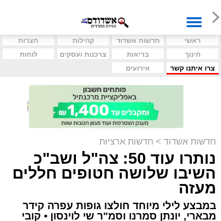
ראשי
חדשות אשדוד
קהילות
חצרות
חינוך
בריאות
צרכנות ועסקים
לוחות
צרו איתנו קשר
אירועים
חדשות אשדוד
>
חדשות ארציות
נותרו עוד 50: צה"ל ושב"כ
השיבו שלושה חטופים חללים
מעזה
במבצע לילי מיוחד חולצו גופות עפרה קידר
מבארי, יונתן סמרנו וסמ"ר שי לוינסון • קובי