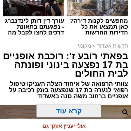
מחפשים לקנות דירה?
עורך דין דותן לינדנברג
כאן תמצאו את כל
- נפגעתם בתאונת
הדירות החדשות
דרכים לחצו לקבל מה
למכירה באשדוד >>>
שמגיע לכם
תגים:
אשדוד
,
פטירה
,
אלעד
חדשות אשדוד
>
מקומי
במוצאי שבת קודש הגיע השמועה הקשה והמצערת
בפאתי רובע ז': רוכבת אופניים
על פטירתו של האברך החשוב, מזכה הרבים ואיש
בת 17 נפצעה בינוני ופונתה
החסד הרב ידידיה רחמים יפרח ז"ל, אחיו של הגאון
לבית החולים
רבי שמעון יוחאי יפרח שליט"א – תושב העיר ומגיד
צוותי הרפואה של איחוד הצלה העניקו טיפול
שיעור בשיעור "אור החיים" הקדוש, מוסר רשת
רפואי לנערה בת 17 שנפצעה בזמן רכיבה על
שיעורי תורה ומחבר ספרים רבים בהלכה.
אופניים ברחוב משה סנה באשדוד
המנוח רבי ידידיה רחמים ז"ל השיב את נשמתו
הטהורה לבוראו לאחר ייסורים קשים ומרים בשבת
קרא עוד
קודש, כשהוא בן 45 שנים, והותיר אחריו את רעייתו