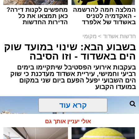
המלצה חמה להרשמה
מחפשים לקנות דירה?
- האקדמיה לטניס
כאן תמצאו את כל
באשדוד של אלפרד
הדירות החדשות
מעוניינים להגיב? לדווח ? צרו איתנו קשר במייל -
קריאולנסקי - לילדים
למכירה באשדוד >>>
ASHDODS@ISNET.CO.IL
תגים:
אשדוד
,
נתיבי ישראל
חדשות אשדוד
>
מקומי
בשבוע הבא: שינוי במועד שוק
חברת "נתיבי ישראל" הודיעה על ביצוע עבודות
הים באשדוד - וזו הסיבה
תחזוקה ליליות במחלף אשדוד צפון שיימשכו
בעקבות אירועי הפסטיבל שיתקיימו בימים
במשך שני לילות, בימים ראשון ושני, ה-9 וה-10
רביעי וחמישי, עיריית אשדוד מעדכנת כי שוק
באוגוסט 2026, בין השעות 23:00 בלילה ועד
הים השבועי יפעל הפעם ביום שני במקום
05:00 בבוקר למחרת.
במועדו הקבוע
העבודות מבוצעות כחלק מפעולות שוטפות
לחידוש סימוני הדרך והתקנת עיני חתול, במטרה
לשפר את בטיחות הנסיעה עבור כלל משתמשי
קרא עוד
הדרך.
בשל ביצוע העבודות, תבוצע חסימה הרמטית של
אולי יעניין אותך גם
רמפות הכניסה ממחלף אשדוד צפון לכביש 4