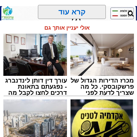
הארוע, במסגרת ארועי 'מעגלים', יתקיים בבית
קרא עוד
הכנסת 'חניכי הישיבות' רובע ג', ביום שלישי הקרוב
בשעה 21.00
אולי יעניין אותך גם
לאחר הארוע יתקיים רב שיח וכן פלפול תלמודי
בריתחא דאורייתא בעומקא דשמעתתא.
מכרז הדירות הגדול של
עורך דין דותן לינדנברג
פרשקובסקי. כל מה
- נפגעתם בתאונת
שצריך לדעת לפני
דרכים לחצו לקבל מה
שמגישים הצעה לדירה
שמגיע לכם
באשדוד
נתיבי ישראל
מערכת האתר / 18:19 06.08.26