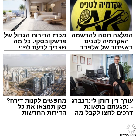
לכיוון דרום, ולנוסעים לכיוון זה מומלץ להמשיך
בנסיעה דרך מחלף יבנה ולהצטרף משם לכביש 4,
תוך להיערך מראש ולהיעזר בישומוני הניווט.
מאגף שירות וקשרי קהילה בנתיבי ישראל נמסר כי
הם מתנצלים על אי-הנוחות הזמנית ומודים לציבור
על הסבלנות, וכי ניתן לקבל פרטים נוספים באתר
המלצה חמה להרשמה
מכרז הדירות הגדול של
החברה בכתובת
https://www.iroads.co.il
.
- האקדמיה לטניס
פרשקובסקי. כל מה
באשדוד של אלפרד
שצריך לדעת לפני
קריאולנסקי - לילדים
שמגישים הצעה לדירה
שוק הים באשדוד
באשדוד
מעוניינים להגיב? לדווח ? צרו איתנו קשר במייל -
מערכת האתר / 18:15 06.08.26
ASHDODS@ISNET.CO.IL
עורך דין דותן לינדנברג
מחפשים לקנות דירה?
- נפגעתם בתאונת
כאן תמצאו את כל
תגים:
אשדוד
,
שוק
דרכים לחצו לקבל מה
הדירות החדשות
שמגיע לכם
למכירה באשדוד >>>