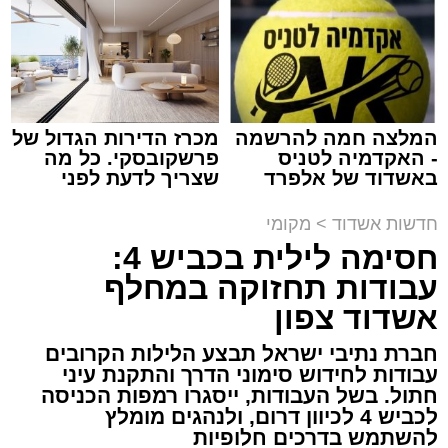
מנהל האתר / 20:31 06.08.26
המלצה חמה להרשמה
מכרז הדירות הגדול של
- האקדמיה לטניס
פרשקובסקי. כל מה
תגים:
הגרי"ב שרייבר
,
מעגלים
באשדוד של אלפרד
שצריך לדעת לפני
קריאולנסקי - לילדים
שמגישים הצעה לדירה
ארוע שטרם היה כמותו: בשבוע הבא ביום ג'
באשדוד
חדשות אשדוד
>
מקומי
יתכנסו המוני בחורי הישיבות שטרם החלו את זמן
חסימה לילית בכביש 4:
'אלול', והם יזכו לשמוע את גדולי הדור, מרן הגרי"ב
עבודות תחזוקה במחלף
שרייבר שליט"א והגאון רבי ישאי טולידנו שליט"א,
אשדוד צפון
שבשעה נדירה של קורת רוח ישתפו את שומעיהם
באשר ראו וקיבלו בבתי הוריהם, הגאון רבי פנחס
חברת נתיבי ישראל תבצע הלילות הקרובים
עבודות לחידוש סימוני הדרך והתקנת עיני
שרייבר זצ"ל והגאון רבי ניסים טולידנו זצ"ל, כאשר
חתול. בשל העבודות, ייסגרו רמפות הכניסה
מטרתם של הדברים שישמעו היא לעורר הלבבות
לכביש 4 לכיוון דרום, ולנהגים מומלץ
ולהחדיר אהבת אמת לתורה.
להשתמש בדרכים חלופיות