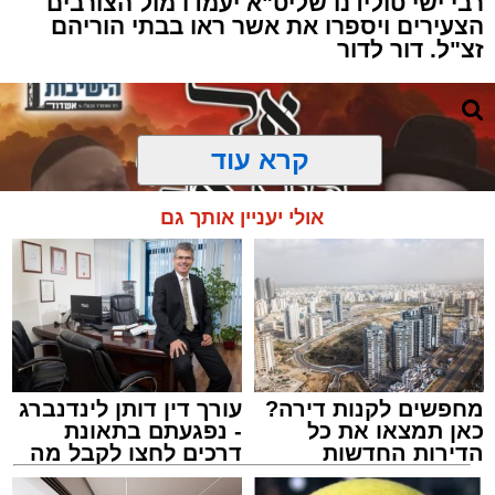
רבי ישי טולידנו שליט"א יעמדו מול הצורבים
הצעירים ויספרו את אשר ראו בבתי הוריהם
זצ"ל. דור לדור
קרא עוד
אולי יעניין אותך גם
מחפשים לקנות דירה?
עורך דין דותן לינדנברג
כאן תמצאו את כל
- נפגעתם בתאונת
הדירות החדשות
דרכים לחצו לקבל מה
למכירה באשדוד >>>
שמגיע לכם
מעגלים