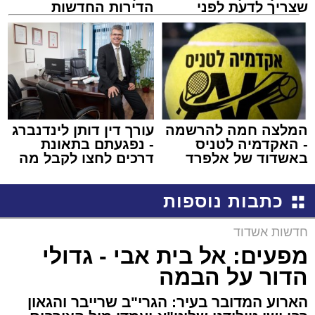
שצריך לדעת לפני
הדירות החדשות
שמגישים הצעה לדירה
למכירה באשדוד >>>
באשדוד
המלצה חמה להרשמה
עורך דין דותן לינדנברג
- האקדמיה לטניס
- נפגעתם בתאונת
באשדוד של אלפרד
דרכים לחצו לקבל מה
קריאולנסקי - לילדים
שמגיע לכם
כתבות נוספות
חדשות אשדוד
מפעים: אל בית אבי - גדולי
הדור על הבמה
הארוע המדובר בעיר: הגרי"ב שרייבר והגאון