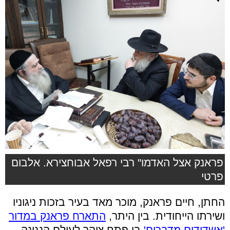
פראנק אצל האדמו" רבי רפאל אבוחצירא. אלבום
פרטי
החתן, חיים פראנק, מוכר מאד בעיר בזכות ניגוניו
ושירתו הייחודית. בין היתר,
התארח פראנק במדור
'אשדודים מדברים'
בו פתח צוהר לעולם הנגינה