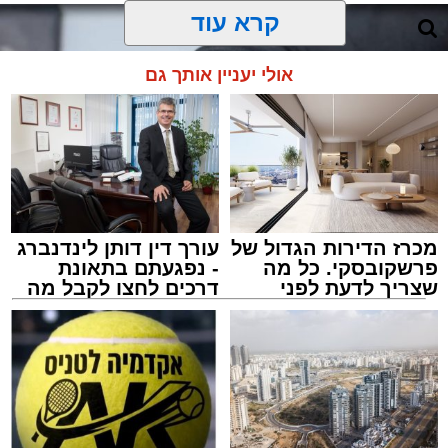
קרא עוד
אולי יעניין אותך גם
מכרז הדירות הגדול של
עורך דין דותן לינדנברג
פרשקובסקי. כל מה
- נפגעתם בתאונת
שצריך לדעת לפני
דרכים לחצו לקבל מה
שמגישים הצעה לדירה
שמגיע לכם
באשדוד
ארכיון משטרה
מערכת האתר / 09:43 09.08.26