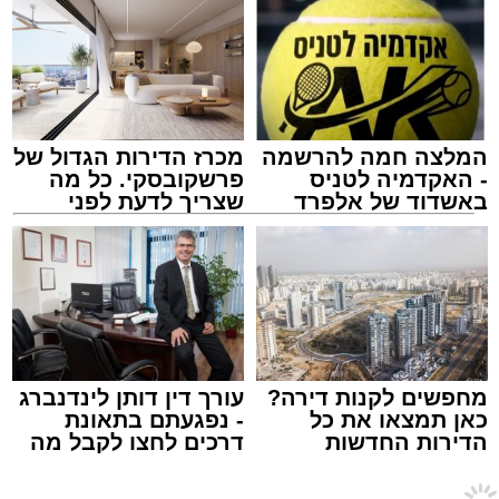
בתחנת המשטרה.
הפצוע פונה במהלך הלילה לקבלת טיפול רפואי
בבית החולים, כשמצבו מוגדר על ידי גורמי
הרפואה קל עד בינוני.
המלצה חמה להרשמה
מכרז הדירות הגדול של
- האקדמיה לטניס
פרשקובסקי. כל מה
באשדוד של אלפרד
שצריך לדעת לפני
המשטרה צפויה להביא היום את החמישה לדיון
זיץ המרכז למורשת
קריאולנסקי - לילדים
שמגישים הצעה לדירה
בבית המשפט השלום באשקלון, בבקשה להאריך
באשדוד
מנהל האתר / 08:55 09.08.26
את מעצרם בהתאם לצורכי החקירה.
מעוניינים להגיב? לדווח ? צרו איתנו קשר במייל -
ASHDODS@ISNET.CO.IL
מחפשים לקנות דירה?
עורך דין דותן לינדנברג
כאן תמצאו את כל
- נפגעתם בתאונת
תגים:
אבי אמסלם
,
המרכז למורשת
,
מהות
,
מני
הדירות החדשות
דרכים לחצו לקבל מה
אזולאי
למכירה באשדוד >>>
שמגיע לכם
חדשות אשדוד
>
מקומי