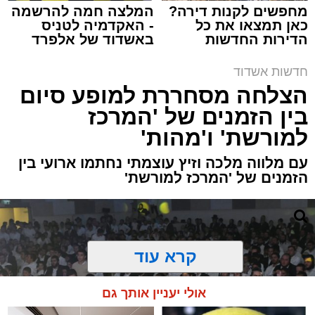
מחפשים לקנות דירה?
המלצה חמה להרשמה
כאן תמצאו את כל
- האקדמיה לטניס
הדירות החדשות
באשדוד של אלפרד
למכירה באשדוד >>>
קריאולנסקי - לילדים
תגים:
משטרה
,
אשדוד
,
ירי
חדשות אשדוד
הצלחה מסחררת למופע סיום
פעילות מהירה וממוקדת של שוטרי תחנת אשדוד
בין הזמנים של 'המרכז
הובילה הלילה למעצרם של חמישה חשודים
למורשת' ו'מהות'
במעורבות
באירוע ירי פלילי שהתרחש בעיר,
ושבמהלכו נפצע עבריין מוכר באורח קל עד בינוני.
עם מלווה מלכה וזיץ עוצמתי נחתמו ארועי בין
הזמנים של 'המרכז למורשת'
האירוע החל עם קבלת דיווח במוקד המשטרה על
שמיעת ירי באחד מרובעי העיר. כוחות משטרה
גדולים שהוזעקו למקום החלו מיד בסריקות
קרא עוד
ובאיסוף ממצאים זירת האירוע.
הודות לפעולות חקירה מואצות ומודיעין מהיר,
אולי יעניין אותך גם
איתרו השוטרים בתוך זמן קצר את חמשת
החשודים במעורבות בירי, והם נעצרו לחקירה