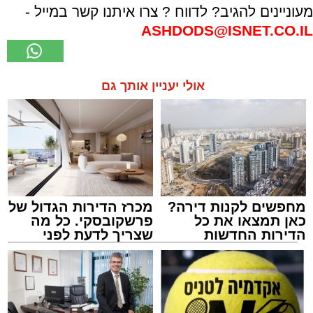
מעוניינים להגיב? לדווח ? צרו איתנו קשר במייל -
ASHDODS@ISNET.CO.IL
אולי יעניין אותך גם
מחפשים לקנות דירה?
מכרז הדירות הגדול של
כאן תמצאו את כל
פרשקובסקי. כל מה
הדירות החדשות
שצריך לדעת לפני
למכירה באשדוד >>>
שמגישים הצעה לדירה
באשדוד