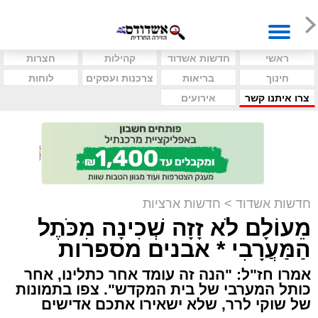
ראשי
חדשות אשדוד
קהילות
חצרות
חינוך
בריאות
צרכנות ועסקים
לוחות
צרו איתנו קשר
אירועים
חדשות אשדוד
>
חדשות ארציות
מֵעוֹלָם לֹא זָזָה שְׁכִינָה מִכֹּתֶל
הַמַּעֲרָבִי * אבנים מספרות
אמרו חז"ל: "הנה זה עומד אחר כתלינו, אחר
כותל המערבי של בית המקדש". צפו בתמונות
של שוקי לרר, שלא ישאירו אתכם אדישים