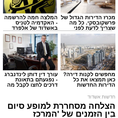
מכרז הדירות הגדול של
המלצה חמה להרשמה
פרשקובסקי. כל מה
- האקדמיה לטניס
שצריך לדעת לפני
באשדוד של אלפרד
שמגישים הצעה לדירה
קריאולנסקי - לילדים
באשדוד
ארכיון משטרה
מערכת האתר / 09:43 09.08.26
מחפשים לקנות דירה?
עורך דין דותן לינדנברג
כאן תמצאו את כל
- נפגעתם בתאונת
הדירות החדשות
דרכים לחצו לקבל מה
למכירה באשדוד >>>
שמגיע לכם
תגים:
משטרה
,
אשדוד
,
ירי
חדשות אשדוד
הצלחה מסחררת למופע סיום
פעילות מהירה וממוקדת של שוטרי תחנת אשדוד
בין הזמנים של 'המרכז
הובילה הלילה למעצרם של חמישה חשודים