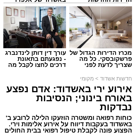
המשטרה צפויה להביא היום את החמישה לדיון
זיץ המרכז למורשת
למכירה באשדוד >>>
קריאולנסקי - לילדים
בבית המשפט השלום באשקלון, בבקשה להאריך
מנהל האתר / 08:55 09.08.26
את מעצרם בהתאם לצורכי החקירה.
מעוניינים להגיב? לדווח ? צרו איתנו קשר במייל -
ASHDODS@ISNET.CO.IL
מכרז הדירות הגדול של
עורך דין דותן לינדנברג
תגים:
אבי אמסלם
,
המרכז למורשת
,
מהות
,
מני
פרשקובסקי. כל מה
- נפגעתם בתאונת
שצריך לדעת לפני
דרכים לחצו לקבל מה
אזולאי
שמגישים הצעה לדירה
שמגיע לכם
באשדוד
חדשות אשדוד
>
מקומי
לקראת סיום בין הזמנים נערך אמש מופע סיום בין
אירוע ירי באשדוד: אדם נפצע
הזמנים ומלווה מלכה על ידי "המרכז למורשת"
באורח בינוני; הנסיבות
בראשות מ"מ ראש העיר הרב אבי אמסלם בשיתוף
הרשות העירונית 'מהות' בראשות יו"ר הדירקטוריון
נבדקות
חבר מועצת העיר הרב מני אזולאי ומנכ"לית
כוחות רפואה ומשטרה הוזעקו הלילה לרובע ב'
הרשות הגב' סימונה מורלי - בהשתתפות למעלה
באשדוד בעקבות דיווח על אירוע אלימות וירי.
מאלף בחורי ישיבות, אברכים ותושבי העיר שגדשו
הפצוע פונה לקבלת טיפול רפואי בבית החולים