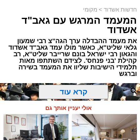
שמגיע לכם
שמגישים הצעה לדירה
תגים:
אשדוד
,
חסימות תנועה
באשדוד
חדשות אשדוד
>
מקומי
המעמד המרגש עם גאב"ד
לקראת קיום פסטיבל "חלון לים התיכון" שיתקיים
אשדוד
בימים רביעי וחמישי הקרובים (12-13.8) בחוף
לידו, משטרת אשדוד ועיריית אשדוד נערכות
את מעמד ההבדלה ערך הגה"צ רבי שמעון
גלאי שליט"א, כאשר מולו עמד גאב"ד אשדוד
בהיערכות מיוחדת ותיפעול צירי התנועה באזור.
והגאון רבי ישראל בונם שרייבר שליט"א, רב
בשל האירוע הצפוי, יחולו שינויים והגבלות תנועה
קהילת 'בני פנחס'. לצידם השתתפו מאות
באזור חוף לידו, הטיילת וסביבת מתחם
תלמידי הישיבות שליוו את המעמד בשירה
הפסטיבל.
וברגש
להלן פירוט חסימות הצירים ומוקדי ההכוונות:
קרא עוד
אולי יעניין אותך גם
שדרות משה דיין
– חסימות והכוונת תנועה
באזור הסמוך לחוף ולמתחם הפסטיבל.
שדרות ירושלים
– חסימות והכוונות בצירי
הגישה המובילים לאזור החוף.