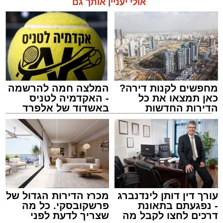
אולי יעניין אותך גם
מחפשים לקנות דירה?
המלצה חמה להרשמה
כאן תמצאו את כל
- האקדמיה לטניס
הדירות החדשות
באשדוד של אלפרד
למכירה באשדוד >>>
קריאולנסקי - לילדים
הכבישים פתוחים באשדוד
מערכת האתר / 13:52 10.08.26
עורך דין דותן לינדנברג
מכרז הדירות הגדול של
- נפגעתם בתאונת
פרשקובסקי. כל מה
דרכים לחצו לקבל מה
שצריך לדעת לפני