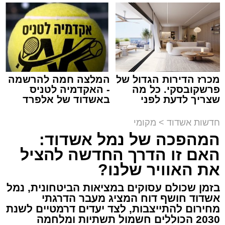
שמגיע לכם
למכירה באשדוד >>>
מתחם חנייה בחוף אשדוד. צילום: עופר אשטוקר
עופר אשטוקר / 14:54 06.08.26
מכרז הדירות הגדול של
המלצה חמה להרשמה
פרשקובסקי. כל מה
- האקדמיה לטניס
שצריך לדעת לפני
באשדוד של אלפרד
תגים:
חנייה חינם בחופי אשדוד
שמגישים הצעה לדירה
קריאולנסקי - לילדים
באשדוד
חדשות אשדוד
>
מקומי
גם אם אשדוד אינה נמצאת בשלב הראשון של
המהפכה של נמל אשדוד:
רפורמת אזורי החנייה, השינויים הצפויים עשויים
האם זו הדרך החדשה להציל
להשפיע באופן ישיר על אחת ההטבות המוכרות
את האוויר שלנו?
ביותר לתושבי העיר - החנייה ללא תשלום בחופי
הים.
בזמן שכולם עסוקים במציאות הביטחונית, נמל
אשדוד חושף דוח המציג מעבר הדרגתי
מחירום להתייצבות, לצד יעדים דרמטיים לשנת
על פי המתווה שפורסם, רשויות שמעניקות כיום
2030 הכוללים חשמול תשתיות ומלחמה
הטבות חנייה נקודתיות לתושביהן, למשל באזורי