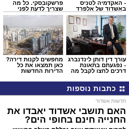
- האקדמיה לטניס
פרשקובסקי. כל מה
באשדוד של אלפרד
שצריך לדעת לפני
קריאולנסקי - לילדים
שמגישים הצעה לדירה
באשדוד
עורך דין דותן לינדנברג
מחפשים לקנות דירה?
- נפגעתם בתאונת
כאן תמצאו את כל
דרכים לחצו לקבל מה
הדירות החדשות
שמגיע לכם
למכירה באשדוד >>>
כתבות נוספות
חדשות אשדוד
האם תושבי אשדוד יאבדו את
החנייה חינם בחופי הים?