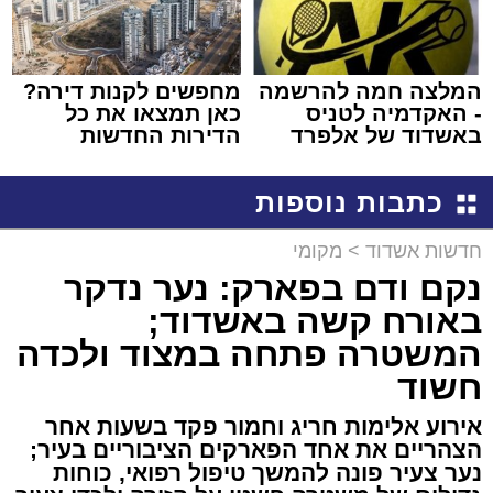
המלצה חמה להרשמה
מחפשים לקנות דירה?
- האקדמיה לטניס
כאן תמצאו את כל
באשדוד של אלפרד
הדירות החדשות
קריאולנסקי - לילדים
למכירה באשדוד >>>
כתבות נוספות
חדשות אשדוד
>
מקומי
נקם ודם בפארק: נער נדקר
באורח קשה באשדוד;
המשטרה פתחה במצוד ולכדה
חשוד
אירוע אלימות חריג וחמור פקד בשעות אחר
הצהריים את אחד הפארקים הציבוריים בעיר;
נער צעיר פונה להמשך טיפול רפואי, כוחות