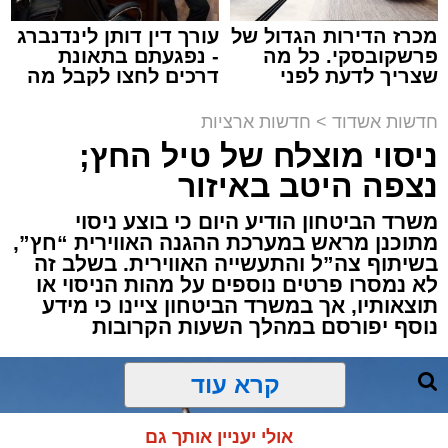
מכרז הדירות הגדול של
עורך דין דותן לינדנברג
פרשקובסקי. כל מה
- נפגעתם בתאונת
שצריך לדעת לפני
דרכים לחצו לקבל מה
שמגישים הצעה לדירה
שמגיע לכם
באשדוד
חדשות אשדוד
>
חדשות ארציות
ניסוי מוצלח של טיל החץ;
תגים:
משטרה
,
מעצר
,
אלימות
,
אשדוד
נצפה היטב באיזור
דרמה קשה ברחובות אשדוד: אירוע אלימות חמור
משרד הביטחון הודיע היום כי בוצע ניסוי
התרחש בשעות אחר הצהריים (רביעי) באחד
מתוכנן מראש במערכת ההגנה האווירית “חץ”,
הפארקים המרכזיים בעיר, במהלכו נדקר נער בן
בשיתוף צה”ל והתעשייה האווירית. בשלב זה
12 ונפצע.
לא נמסרו פרטים נוספים על מהות הניסוי או
תוצאותיו, אך במשרד הביטחון ציינו כי מידע
נוסף יפורסם במהלך השעות הקרובות
עם קבלת הדיווח במוקד 100 ובמוקדי החירום,
הוזעקו למקום כוחות הצלה רבים יחד עם שוטרי
תחנת אשדוד. צוותי הרפואה שהגיעו לזירה העניקו
קרא עוד
לנער הפצוע טיפול רפואי ראשוני בשטח, ולאחר
מכן פינו אותו לבית החולים כשמצבו מוגדר קל.
אולי יעניין אותך גם