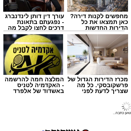
מחפשים לקנות דירה?
עורך דין דותן לינדנברג
כאן תמצאו את כל
- נפגעתם בתאונת
הדירות החדשות
דרכים לחצו לקבל מה
למכירה באשדוד >>>
שמגיע לכם
צילום: שמחה חסיד הצלה דרום
מערכת האתר / 18:48 05.08.26
מכרז הדירות הגדול של
המלצה חמה להרשמה
פרשקובסקי. כל מה
- האקדמיה לטניס
תגים:
אשדוד
,
תנועה
,
עץ
שצריך לדעת לפני
באשדוד של אלפרד
שמגישים הצעה לדירה
קריאולנסקי - לילדים
מעוניינים להגיב? לדווח ? צרו איתנו קשר במייל -
באשדוד
ענף עץ גדול במיוחד קרס אחר הצהריים (רביעי)
חדשות אשדוד
>
מקומי
ASHDODS@ISNET.CO.IL
בשדרות הרצל באשדוד, סמוך לצומת יצחק
אלימות משתוללת: ויכוח על
הנשיא, וחסם לחלוטין את נתיבי הנסיעה בכביש.
מחזור בקבוקים באשדוד