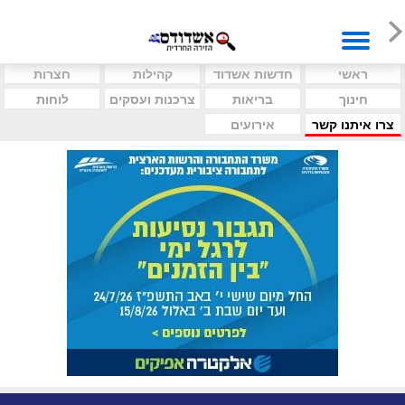
ראשי
חדשות אשדוד
קהילות
חצרות
חינוך
בריאות
צרכנות ועסקים
לוחות
צרו איתנו קשר
אירועים