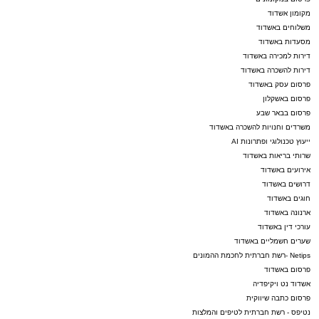
מקומון אשדוד
משלוחים באשדוד
מסעדות באשדוד
דירות למכירה באשדוד
דירות להשכרה באשדוד
פרסום עסק באשדוד
פרסום באשקלון
פרסום בבאר שבע
משרדים וחנויות להשכרה באשדוד
ייעוץ טכנולוגי ופתרונות AI
שרותי בריאות באשדוד
אירועים באשדוד
דרושים באשדוד
חוגים באשדוד
ארנונה באשדוד
עורכי דין באשדוד
שערים חשמליים באשדוד
Netips -רשת חברתית לחכמת ההמונים
פרסום באשדוד
אשדוד נט ויקיפדיה
פרסום כתבה שיווקית
נטיפס - רשת חברתית לטיפים והמלצות