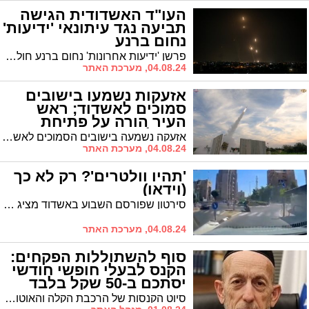
העו"ד האשדודית הגישה
תביעה נגד עיתונאי 'ידיעות'
נחום ברנע
פרשן 'ידיעות אחרונות' נחום ברנע חולל סערה כשהתייחס בטורו האחרון לאיומים מאיראן, הציג להם אפשרות לתקיפה וקרא לפגוע במטוס 'כנף ציון' של ראש הממשלה. עורכת הדין האשדודית סמדר בוכובזה הגישה נגדו תלונה במשטרה
04.08.24, מערכת האתר
אזעקות נשמעו בישובים
סמוכים לאשדוד; ראש
העיר הורה על פתיחת
המקלטים הציבוריים
אזעקה נשמעה בישובים הסמוכים לאשדוד ומעל אשדוד נצפה יירוט אחד. יירוטים ופיצוצים נשמעו מגזרות נוספות. ראש העיר ד"ר יחיאל לסרי הורה על פתיחת המקלטים הציבוריים
04.08.24, מערכת האתר
'תהיו וולטרים'? רק לא כך
(וידאו)
סירטון שפורסם השבוע באשדוד מציג אופנוען 'וולט' חותך את הכביש מהתנועה הנגדית וכמעט גורם לתאונה. צפו ברגע הדרמטי
04.08.24, מערכת האתר
סוף להשתוללות הפקחים:
הקנס לבעלי חופשי חודשי
יסתכם ב-50 שקל בלבד
סיוט הקנסות של הרכבת הקלה והאוטובוסים יפסיק? לאחר שנים שבהם נאלצו נוסעים שלא תיקפו – על אף שהם בעלי חופשי חודשי או יומי – לשלם קנס של 180 שח. מעכשיו זה כבר לא יקרה * התודה כמובן לח"כ הרב מקלב