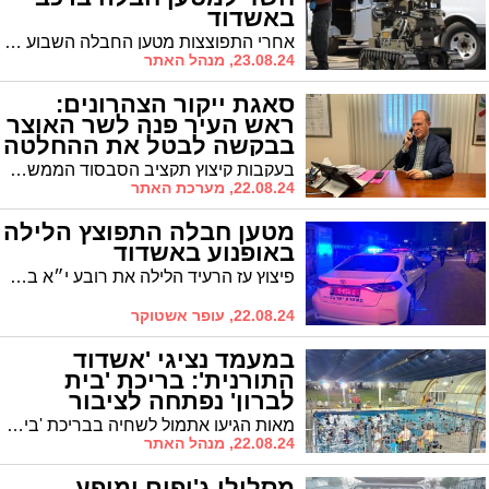
באשדוד
אחרי התפוצצות מטען החבלה השבוע באופנוע באשדוד, חבלני המשטרה בדקו הבוקר חשד למטען חבלה ברכב באשדוד
23.08.24, מנהל האתר
סאגת ייקור הצהרונים:
ראש העיר פנה לשר האוצר
בבקשה לבטל את ההחלטה
בעקבות קיצוץ תקציב הסבסוד הממשלתי שניתן למשרד החינוך להפעלת תכנית "ניצנים" בצהרונים, פנה ראש העיר ד"ר לסרי לשר האוצר בצלאל סמוטריץ' בדרישה לבטל את ההחלטה.
22.08.24, מערכת האתר
מטען חבלה התפוצץ הלילה
באופנוע באשדוד
פיצוץ עז הרעיד הלילה את רובע י״א באשדוד לאחר שמטען חבלה שהוטמן באופנוע התפוצץ. כוחות משטרה הגיעו למקום והחלו בחקירה
22.08.24, עופר אשטוקר
במעמד נציגי 'אשדוד
התורנית': בריכת 'בית
לברון' נפתחה לציבור
החרדי
מאות הגיעו אתמול לשחיה בבריכת 'בית לברון' שבה החלה לראשונה שחיה נפרדת. בין הבאים: נציגי 'אשדוד התורנית' שדאגו לפתיחת הבריכה. וכעת מפרסמים ב'אשדוד התורנית' את הוראתו של הגרי"ב שרייבר שליט"א
22.08.24, מנהל האתר
מסלולי ג'יפים ומופע