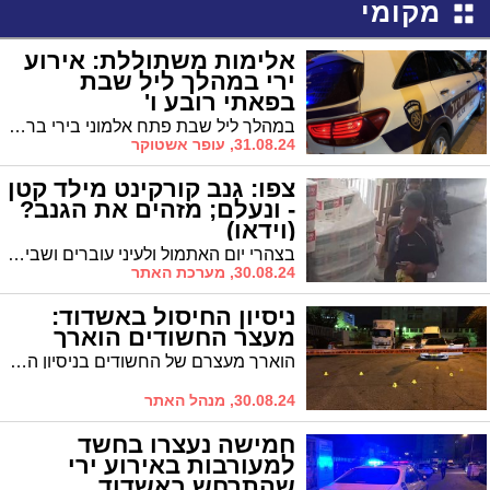
מקומי
אלימות משתוללת: אירוע
ירי במהלך ליל שבת
בפאתי רובע ו'
במהלך ליל שבת פתח אלמוני בירי ברחוב ציזלינג ברובע ו' וגרם נזק למספר כלי רכב. בחסדי שמיים לא היו נפגעים באירוע. לא רחוק משם התפוצץ לאחרונה מטען חבלה ברכב
31.08.24, עופר אשטוקר
צפו: גנב קורקינט מילד קטן
- ונעלם; מזהים את הגנב?
(וידאו)
בצהרי יום האתמול ולעיני עוברים ושבים במרכז כלניות ברובע ח', ניצל החשוד רגע של הסחת דעת וגנב קורקינט חשמלי יקר מילד קטן. אם אתם מזהים את הגנב - צרו קשר. הפרטים בפנים
30.08.24, מערכת האתר
ניסיון החיסול באשדוד:
מעצר החשודים הוארך
הוארך מעצרם של החשודים בניסיון החיסול שאירע ברובע ב' בעיר. אחד העצורים בפרשה כבר נעצר לפני כחצי שנה בניסיון החיסול שאירע בסמוך לאולם אירועים בבני דרום
30.08.24, מנהל האתר
חמישה נעצרו בחשד
למעורבות באירוע ירי
שהתרחש באשדוד