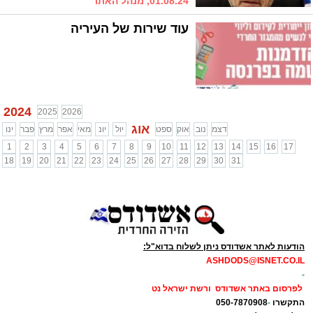
01.08.24, מנהל האתר
עוד שירות של העיריה
2024
2025
2026
אוג
דצמ
נוב
אוק
ספט
יול
יונ
מאי
אפר
מרץ
פבר
ינו
1
2
3
4
5
6
7
8
9
10
11
12
13
14
15
16
17
18
19
20
21
22
23
24
25
26
27
28
29
30
31
הודעות לאתר אשדודס ניתן לשלוח בדוא"ל:
ASHDODS@ISNET.CO.IL
-
לפרסום באתר אשדודס ורשת ישראל נט
התקשרו
-
050-7870908