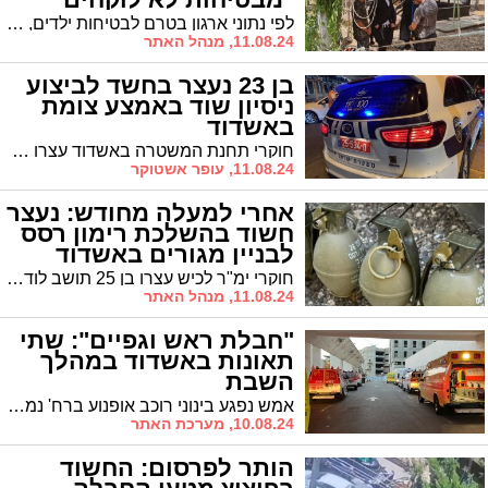
חופש"
לפי נתוני ארגון בטרם לבטיחות ילדים, 43 ילדים נהרגו בעשור האחרון (2014-2023) בתאונות בתקופת "בין הזמנים". אורלי סילבינגר, מנכ"לית ארגון בטרם: "מבטיחות לא לוקחים חופש, שומרים על החיים כערך עליון"
11.08.24, מנהל האתר
בן 23 נעצר בחשד לביצוע
ניסיון שוד באמצע צומת
באשדוד
חוקרי תחנת המשטרה באשדוד עצרו בן 23 מלוד, בחשד שניסה לבצע שוד לאור היום בצומת ויצמן - בן גוריון באשדוד. על פי החשד, החשוד וחשוד נוסף נצמדו לרכבו של הקורבן ואחד מהם ניסה לגנוב מרכבו של הקורבן תיקו ובו כסף
11.08.24, עופר אשטוקר
אחרי למעלה מחודש: נעצר
חשוד בהשלכת רימון רסס
לבניין מגורים באשדוד
חוקרי ימ"ר לכיש עצרו בן 25 תושב לוד בחשד להשלכת רימון רסס לעבר בניין מגורים באשדוד. האירוע החמור התרחש לפני יותר מחודש ברחוב האגס בעיר וגרם לנזק אך בנס לא היו נפגעים באירוע
11.08.24, מנהל האתר
"חבלת ראש וגפיים": שתי
תאונות באשדוד במהלך
השבת
אמש נפגע בינוני רוכב אופנוע ברח' נמלי ישראל ופונה לאסותא. הבוקר נפגע הולך רגל בשדרות בן גוריון ופונה במצב בינוני לבית החולים
10.08.24, מערכת האתר
הותר לפרסום: החשוד