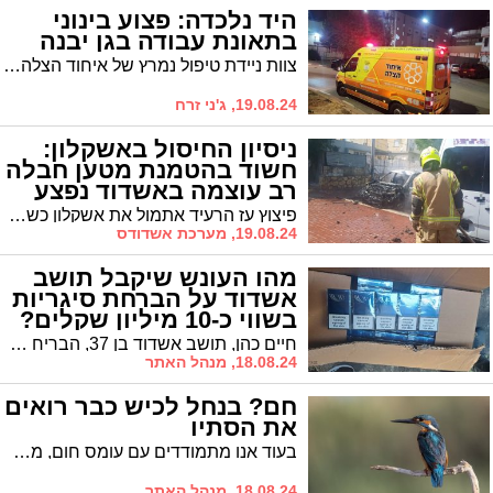
היד נלכדה: פצוע בינוני
בתאונת עבודה בגן יבנה
צוות ניידת טיפול נמרץ של איחוד הצלה העניקו טיפול רפואי לפצוע בינוני שידו נלכדה בתאונת עבודה במפעל בגן יבנה
19.08.24, ג'ני זרח
ניסיון החיסול באשקלון:
חשוד בהטמנת מטען חבלה
רב עוצמה באשדוד נפצע
פיצוץ עז הרעיד אתמול את אשקלון כשמטען חבלה שהתפוצץ ברכב גרם לפציעת שניים באורח קל. אחד הנפגעים בפיצוץ הוא תושב אשדוד שנעצר בחודש עבר בחשד להטמנת מטען חבלה רב עוצמה ברכב ברובע ט"ז
19.08.24, מערכת אשדודס
מהו העונש שיקבל תושב
אשדוד על הברחת סיגריות
בשווי כ-10 מיליון שקלים?
חיים כהן, תושב אשדוד בן 37, הבריח לפני כעשרה חודשים מכולה שהכילה סיגריות בשווי של כעשרה מיליון שקל מדובאי לנמל אשדוד וישלח ככל הנראה ל-44 חודשי מאסר בפועל לאחר הליך גישור שנערך בפני נשיא בית המשפט המחוזי בבאר שבע בני שגיא.
18.08.24, מנהל האתר
חם? בנחל לכיש כבר רואים
את הסתיו
בעוד אנו מתמודדים עם עומס חום, מבשרי הסתו כבר כאן. השלדג, למשל, כבר מגלה נוכחות בנחל לכיש
18.08.24, מנהל האתר