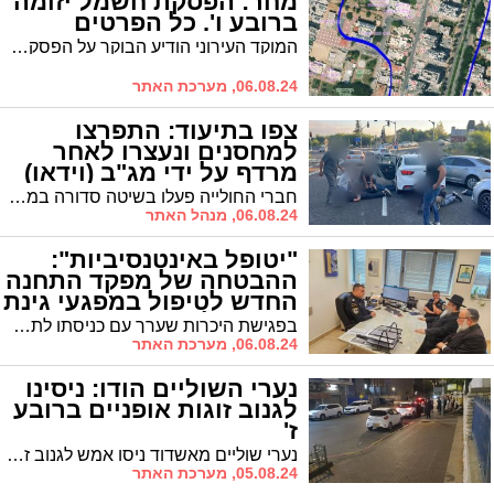
מחר: הפסקת חשמל יזומה
ברובע ו'. כל הפרטים
המוקד העירוני הודיע הבוקר על הפסקת חשמל יזומה לצורך ביצוע עבודות יום ברובע ו'.
06.08.24, מערכת האתר
צפו בתיעוד: התפרצו
למחסנים ונעצרו לאחר
מרדף על ידי מג"ב (וידאו)
חברי החולייה פעלו בשיטה סדורה במסגרתה נהגו במשנה זהירות תוך שימוש ברכבים גנובים עם לוחיות זיהוי משוכפלות, כלים טכנולוגיים מתקדמים ובהם גם משבשי תדרים. צפו ברגעי המעצר
06.08.24, מנהל האתר
"יטופל באינטנסיביות":
ההבטחה של מפקד התחנה
החדש לטיפול במפגעי גינת
ה'שטיבלאך'
בפגישת היכרות שערך עם כניסתו לתפקיד מפקד תחנת אשדוד, הבטיח סנ"צ מאיר חכמון, לסגן ראש העיר הרב יחיאל וינגרטן, כי המשטרה בפיקודו תגלה רגישות לצרכי הציבור החרדי ותשתף פעולה עם נציגי הציבור לטובת התושבים. לרב וינגרטן נלווה הרב אשר לוי, ראש המש"ק ברובע ז'
06.08.24, מערכת האתר
נערי השוליים הודו: ניסינו
לגנוב זוגות אופניים ברובע
ז'
נערי שוליים מאשדוד ניסו אמש לגנוב זוגות אופניים מלב רובע ז' אך נבלמו בזכות תושייתה של תושבת מקומית שהבחינה בהם והזמינה את המשטרה שעיכבה אותם במשך שעה ארוכה ואף נתנה דו"ח לאחד מהם
05.08.24, מערכת האתר