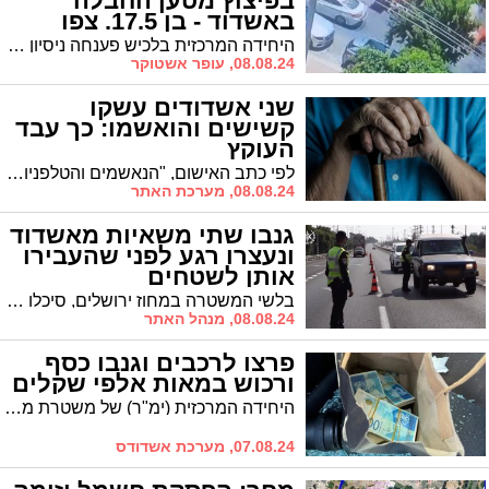
בפיצוץ מטען החבלה
באשדוד - בן 17.5. צפו
בתיעוד (וידאו)
היחידה המרכזית בלכיש פענחה ניסיון חיסול באמצעות מטען חבלה - הצהרת תובע הוגשה היום נגד החשוד. החשוד, בן 17.5 מראשון לציון
08.08.24, עופר אשטוקר
שני אשדודים עשקו
קשישים והואשמו: כך עבד
העוקץ
לפי כתב האישום, "הנאשמים והטלפניות דחקו במתלוננים לבצע עסקות איתור כספים פנסיוניים, תוך מצג שווא והפעלת לחץ פסול לפיו ככל והמתלוננים לא ירכשו את השירות מהנאשמים בזריזות, כספי הפנסיה שלהם או של קרוביהם עלולים להיות 'מופקעים' לטובת המדינה"
08.08.24, מערכת האתר
גנבו שתי משאיות מאשדוד
ונעצרו רגע לפני שהעבירו
אותן לשטחים
בלשי המשטרה במחוז ירושלים, סיכלו הלילה גניבתן של שתי משאיות מאזור אשדוד אשר עשו דרכם לכיוון יו"ש. החשודים שנהגו בהם נעצרו לחקירה. במהלך היום תבקש המשטרה להאריך את מעצרם
08.08.24, מנהל האתר
פרצו לרכבים וגנבו כסף
ורכוש במאות אלפי שקלים
היחידה המרכזית (ימ"ר) של משטרת מחוז תל אביב הגישה בבית משפט השלום בתל אביב הצהרת תובע כנגד חמישה חברי חולייה שעסקו בהתפרצויות לכלי רכב, לאחר שנבחרו בקפידה ובגניבת רכוש בעיקר כסף מזומן ושעוני יוקרה
07.08.24, מערכת אשדודס