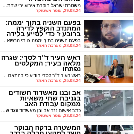
משטרת ישראל חוקרת אירוע ירי שהתרחש בליל אמש בעיר אשדוד על רקע סכסוך פלילי בין עבריינים ועצרה לחקירה 5 חשודים
29.08.24, עופר אשטוקר
בפעם השניה בתוך יממה:
המתנדב הוקפץ לדירה
ברובע ז' כדי לסייע בלידה
בפעם השניה בתוך יממה צוותי הרפואה של איחוד הצלה מסניף אשדוד הוזעקו לדירת מגורים ברובע ז' באשדוד כדי לסייע לאשה שהיתה בתהליך לידה. לילודים ולאמהות שלום
28.08.24, מערכת האתר
ראש העיר ד"ר לסרי: שגרה
מלאה בעיר; המקלטים
נפתחו
ראש העיר ד"ר לסרי הודיע כי בהתאם להנחיות פיקוד העורף לאשדוד עדיין קיימת שגרה מלאה ברחבי העיר. עם זאת, הבהיר כי "אנו מוכנים וערוכים למעבר למצב חירום אם נידרש לכך.
25.08.24, מערכת האתר
אב ובנו מאשדוד חשודים
בגניבת שתי משאיות
ממקום עבודת האב
כתב אישום נגד אב ובן מאשדוד ונגד שני תושבי הפזורה בדרום שקשרו יחדיו קשר וגנבו כלי רכב ממקום עבודתו של האב.
23.08.24, עופר אשטוקר
המשטרה בדקה הבוקר
חשד למטען חבלה ברכב