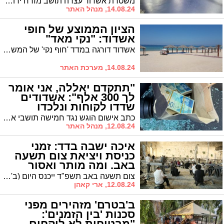
משטרת אשדוד עצרה תושב מזרח ירושלים בחשד למעורבות בגניבת אופנועים באשדוד. האופנועים נגנבו בתחילת החודש ואחד מהם חולץ על ידי בעליו במבצע מסוכן במחנה הפליטים שועפט. בית המשפט האריך את מעצרו של החשוד
14.08.24, מנהל האתר
הציון הממוצע של חופי
אשדוד: "נקי מאד"
אשדוד דורגה במדד 'חוף נקי' של המשרד להגנת הסביבה ברשימת הרשויות הנקיות ביותר בישראל, עם ציון ממוצע ''נקי מאוד''
14.08.24, מערכת האתר
"תתקדם יאללה, אני אומר
לך 300 אלף": אשדודים
שדדו לקוחות ונלכדו
כתב אישום הוגש נגד חמישה תושבי אשדוד, תל אביב, וחולון, שנהגו לארוב לאנשים שפרטו כספים בצ'יינג'ים או בדרכם להפקיד אותם ולשדוד אותם.
12.08.24, מנהל האתר
איכה ישבה בדד: זמני
כניסת ויציאת צום תשעה
באב. ומה מותר ואסור
בצום?
צום תשעה באב תשפ"ד ייכנס היום (ב') בערב בשעה 19:30. יציאת הצום: מחר (ג') בשעה 19:53. מה מותר ומה אסור בצום? מידע באדיבות המועה"ד
12.08.24, ארי קאהן
ב'בטרם' מזהירים מפני
סכנות 'בין הזמנים':
"מבטיחות לא לוקחים