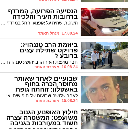
הנסיעה הפרועה, המרדף
ברחובות העיר והלכידה
השוטר, שהיה על אופנוע, החל במרדף אחר הקטנוע שדהר ברחובות העיר וסיכן נוסעים אחרים בכביש והולכי רגל. רק לאחר חצי שעה של מרדף הצליחו השוטרים לעצור את השניים לאחר שנגמר להם הדלק בקטנוע
17.08.24, מנהל האתר
ביוזמת הרב טננהויז:
פרויקט שתילת עצים
ברובע ז'
חבר מועצת העיר הרב יהושע טננהויז ויו"ר מינהלת רובע ז' הרב אברהם לייבוביץ, סיירו אתמול ברחובות רובע ז' עם יוסי סבן מנהל מחלקת פיתוח סביבתי אגף הנטיעות עיריית אשדוד במטרה לבחון שתילת עצים ברחובות ראשיים ברובע ז' שיקלו על התושבים מפני השמש הקופחת
16.08.24, מערכת האתר
שבועיים לאחר שאותר
מחוסר הכרה בחוף
באשקלון: זוהתה גופת
הנעדר ישראל מאיר פרי
לאחר שלושה שבועות של חיפושים ואי וודאות סביב היעלמותו ושבועיים לאחר שנפלט בחוף הנפרד באשקלון כשהוא מחוסר הכרה, זוהתה גופתו של ישראל מאיר פרי מגבעת זאב, צעיר כבן 21 שנעדר מביתו
15.08.24, מערכת האתר
חילוץ האופנוע הגנוב
משועפט: המשטרה עצרה
חשוד במעורבות בגניבה