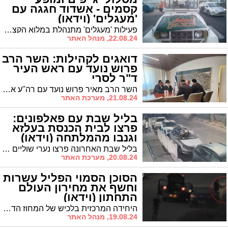
קסמים - אשדוד חגגה עם
'מעגלים' (וידאו)
פעילות 'מעגלים' מתנהלת במלוא הקצב, ואתמול (ד) נהנו מאות משפחות מטיול ג'יפים אתגרי שלא ישכח. זאת, לצד יתר הפעילויות לכל ילדי המשפחה
22.08.24, מנהל האתר
דואגים לקהילות: השר הרב
פרוש נועד עם ראש העיר
ד"ר לסרי
השר הרב מאיר פרוש נועד עם רה"ע אשדוד יחיאל לסרי בכדי לדון בצרכי הקהילות העיר. בפגישה השתתפו יו"ר אשדוד התורנית הרב אפרים וובר וחבר המועצה הרב יהושע טננהויז
21.08.24, מערכת האתר
בליל שבת עם פאלפונים:
פרצו לבית הכנסת בעלזא
וגנבו מהמלתחה (וידאו)
בליל שבת האחרונה פרצו נערי שוליים לבית הכנסת 'בית שלום' של בעלזא ברובע ז' לא לפני שהם שוברים את מראת רכב אחד המתפללים שחנה למרגלותיו, 'חגגו' במטבח וגנבו מהמלתחה. הנהלת בית הכנסת צפויה להגיש תלונה במשטרה
20.08.24, מערכת האתר
הסוכן הסמוי הפליל עשרות
וחשף את מחירון העולם
התחתון (וידאו)
היחידה המרכזית בלכיש של המחוז הדרומי, חשפה הבוקר את פעילותו של 'המהנדס', סוכן סמוי שפעל לאורך השנה והוביל להפללתם של עשרות סוחרי נשק, אמצעי לחימה וסמים מסוכנים שהיו אמורים להגיע לידיהם של עבריינים במטרה לסחור ולהשתמש בהם לפעילות פלילית. זה מחירון הסחר בנשק בעולם התחתון
19.08.24, מנהל האתר