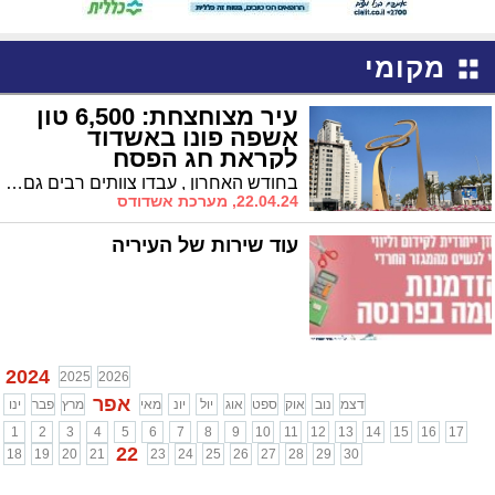
מקומי
עיר מצוחצחת: 6,500 טון
אשפה פונו באשדוד
לקראת חג הפסח
בחודש האחרון , עבדו צוותים רבים גם על הפארקים, הגינות הציבוריות , שתילה של אלפי צמחים צביעת ספסלים ועוד. כמו בכל שנה, העבודה תמשך עד לכניסת החג.
22.04.24, מערכת אשדודס
עוד שירות של העיריה
2024
2025
2026
אפר
דצמ
נוב
אוק
ספט
אוג
יול
יונ
מאי
מרץ
פבר
ינו
1
2
3
4
5
6
7
8
9
10
11
12
13
14
15
16
17
22
18
19
20
21
23
24
25
26
27
28
29
30