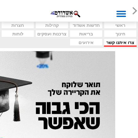
ראשי
חדשות אשדוד
קהילות
חצרות
חינוך
בריאות
צרכנות ועסקים
לוחות
צרו איתנו קשר
אירועים