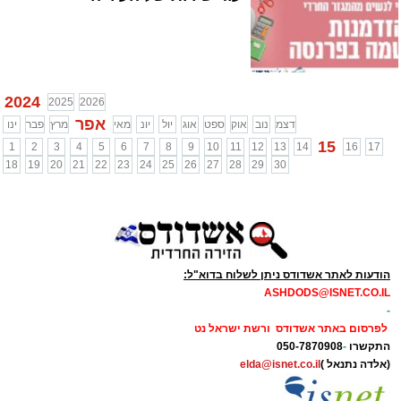
2024
2025
2026
אפר
דצמ
נוב
אוק
ספט
אוג
יול
יונ
מאי
מרץ
פבר
ינו
15
1
2
3
4
5
6
7
8
9
10
11
12
13
14
16
17
18
19
20
21
22
23
24
25
26
27
28
29
30
הודעות לאתר אשדודס ניתן לשלוח בדוא"ל:
ASHDODS@ISNET.CO.IL
-
לפרסום באתר אשדודס ורשת ישראל נט
התקשרו
-
050-7870908
(אלדה נתנאל )
elda@isnet.co.il