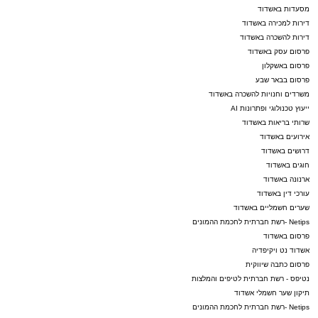
מסעדות באשדוד
דירות למכירה באשדוד
דירות להשכרה באשדוד
פרסום עסק באשדוד
פרסום באשקלון
פרסום בבאר שבע
משרדים וחנויות להשכרה באשדוד
ייעוץ טכנולוגי ופתרונות AI
שרותי בריאות באשדוד
אירועים באשדוד
דרושים באשדוד
חוגים באשדוד
ארנונה באשדוד
עורכי דין באשדוד
שערים חשמליים באשדוד
Netips -רשת חברתית לחכמת ההמונים
פרסום באשדוד
אשדוד נט ויקיפדיה
פרסום כתבה שיווקית
נטיפס - רשת חברתית לטיפים והמלצות
תיקון שער חשמלי אשדוד
Netips -רשת חברתית לחכמת ההמונים