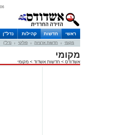
06 אוגוסט 2026 / 23:27
ראשי
חדשות
קהילות
נדל"ן
מקומי
חדשות ארציות
פוליטי
נדל"ן
|
|
|
מקומי
אשדודס
>
חדשות אשדוד
>
מקומי