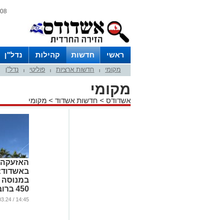
08 אוגוסט 2026 / 19:10
ראשי
חדשות
קהילות
נדל"ן
מקומי
חדשות ארציות
פוליטי
נדל"ן
|
|
|
מקומי
אשדודס
>
חדשות אשדוד
>
מקומי
האזעקה
באשדוד: 
במנוסה 
450 בר
(וידאו)
14:45 / 25.03.24
...