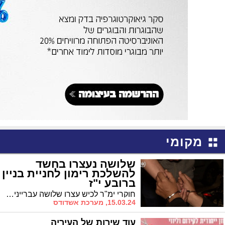
מקומי
שלושה נעצרו בחשד
להשלכת רימון לחניית בניין
ברובע י"ז
חוקרי ימ"ר לכיש עצרו שלושה עבריינים מוכרים מאשדוד, בחשד למעורבות באירועים פליליים חמורים באשדוד, האחרון שבהם הוא זריקת רימון רסס לעבר חניית בניין ברובע י"ז. שניים מהחשודים טוענים שהיו בחו"ל בעת האירוע
15.03.24, מערכת אשדודס
עוד שירות של העיריה