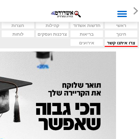
ראשי
חדשות אשדוד
קהילות
חצרות
חינוך
בריאות
צרכנות ועסקים
לוחות
צרו איתנו קשר
אירועים