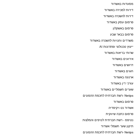
מסעדות באשדוד
דירות למכירה באשדוד
דירות להשכרה באשדוד
פרסום עסק באשדוד
פרסום באשקלון
פרסום בבאר שבע
משרדים וחנויות להשכרה באשדוד
ייעוץ טכנולוגי ופתרונות AI
שרותי בריאות באשדוד
אירועים באשדוד
דרושים באשדוד
חוגים באשדוד
ארנונה באשדוד
עורכי דין באשדוד
שערים חשמליים באשדוד
Netips -רשת חברתית לחכמת ההמונים
פרסום באשדוד
אשדוד נט ויקיפדיה
פרסום כתבה שיווקית
נטיפס - רשת חברתית לטיפים והמלצות
תיקון שער חשמלי אשדוד
Netips -רשת חברתית לחכמת ההמונים