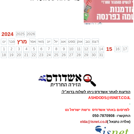
2024
2025
2026
מרץ
דצמ
נוב
אוק
ספט
אוג
יול
יונ
מאי
אפר
פבר
ינו
15
1
2
3
4
5
6
7
8
9
10
11
12
13
14
16
17
18
19
20
21
22
23
24
25
26
27
28
29
30
31
הודעות לאתר אשדודס ניתן לשלוח בדוא"ל:
ASHDODS@ISNET.CO.IL
-
לפרסום באתר אשדודס ורשת ישראל נט
התקשרו
-
050-7870908
(אלדה נתנאל )
elda@isnet.co.il