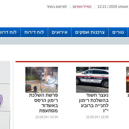
|
המייל האדום
|
לפרסום באתר
טורים
צרכנות ועסקים
אירועים
לוח דירות
לוח דרוש
ע
נעצר חשוד
פרשת השלכת
בהשלכת רימון
רימון הרסס
לחנייה ברובע
באשדוד
י"ז
מסתעפת
...
...
12:34 / 12.03.24
15:59 / 12.03.24