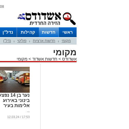
08 אוגוסט 2026 / 12:21
ראשי
חדשות
קהילות
נדל"ן
מקומי
חדשות ארציות
פוליטי
נדל"ן
|
|
|
מקומי
אשדודס
>
חדשות אשדוד
>
מקומי
נער בן 14 נפצ
בינוני באירוע
אלימות בעיר
...
17:53 / 12.03.24