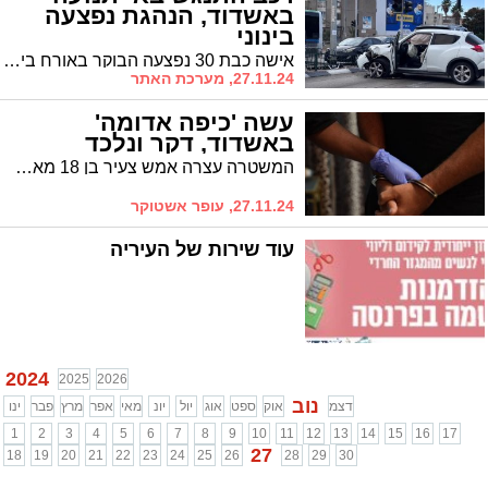
באשדוד, הנהגת נפצעה
בינוני
אישה כבת 30 נפצעה הבוקר באורח בינוני בתאונת דרכים עצמית שהתרחשה בשדרות בני ברית פינת הפלמ"ח באשדוד, לאחר שרכבה התנגש באי תנועה.
27.11.24, מערכת האתר
עשה 'כיפה אדומה'
באשדוד, דקר ונלכד
המשטרה עצרה אמש צעיר בן 18 מאשדוד בחשד למעורבות בדקירת שני צעירים ברובע ו' בעיר. החשוד, ששוחרר לאחרונה למעצר בית בשל העומס בבתי הכלא, נעצר בביתו הסמוך לזירת האירוע
27.11.24, עופר אשטוקר
עוד שירות של העיריה
2024
2025
2026
נוב
דצמ
אוק
ספט
אוג
יול
יונ
מאי
אפר
מרץ
פבר
ינו
1
2
3
4
5
6
7
8
9
10
11
12
13
14
15
16
17
27
18
19
20
21
22
23
24
25
26
28
29
30