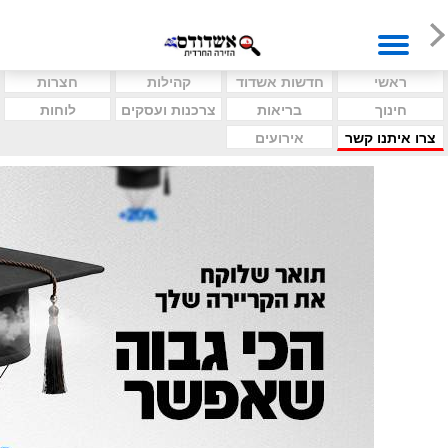
ראשי
חדשות אשדוד
קהילות
חצרות
חינוך
בריאות
צרכנות ועסקים
לוחות
צרו איתנו קשר
אירועים