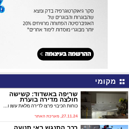
מקומי
שריפה באשדוד: קשישה
חולצה מדירה בוערת
כוחות הכיבוי פרצו לדירה מלאת עשן ומצאו את הקשישה בחדר. מקור האש - תנור אפייה במטבח מצב הקשישה טוב. לאחר חילוץ הקשישה, פעלו הכוחות לכיבוי השריפה ושחרור העשן מהדירה. מפקד המשמרת דיווח על שליטה מלאה באירוע
27.11.24, מערכת האתר
רכב התנגש באי תנועה