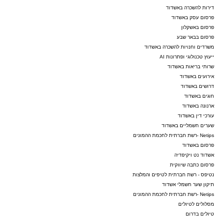
דירות להשכרה באשדוד
פרסום עסק באשדוד
פרסום באשקלון
פרסום בבאר שבע
משרדים וחנויות להשכרה באשדוד
ייעוץ טכנולוגי ופתרונות AI
שרותי בריאות באשדוד
אירועים באשדוד
דרושים באשדוד
חוגים באשדוד
ארנונה באשדוד
עורכי דין באשדוד
שערים חשמליים באשדוד
Netips -רשת חברתית לחכמת ההמונים
פרסום באשדוד
אשדוד נט ויקיפדיה
פרסום כתבה שיווקית
נטיפס - רשת חברתית לטיפים והמלצות
תיקון שער חשמלי אשדוד
Netips -רשת חברתית לחכמת ההמונים
מסלולים לטיולים
טיולים בדרום