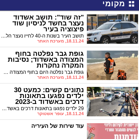
מקומי
"זה שוד": תושב אשדוד
נעצר בחשד לניסיון שוד
פיצוציה בעיר
תושב העיר בשנות ה-40 לחייו נעצר הלילה בחשד שניסה לשדוד פיצוציה באמצעות פתק איום, אך נמלט לאחר שהמוכרת הצליחה לצלם אותו. החשוד, המוכר כנכה 100%, נתפס במיטתו שעות ספורות לאחר האירוע.
18.11.24, מערכת האתר
גופת גבר נפלטה בחוף
המצודה באשדוד; נסיבות
המקרה נחקרות
גופת גבר נפלטה היום בחוף המצודה באשדוד. אזרחים שהבחינו בגופה צפה במים הזעיקו את כוחות ההצלה למקום. "נכנסתי למים ומשכתי את הגופה לחוף, שנמצאה במרחק מטרים בודדים מקו החוף", סיפר בני מנלה, חובש באיחוד הצלה. "לצערי לא נותר אלא לקבוע את מותו"
18.11.24, מערכת האתר
נתונים קשים: כמעט 30
ילדים נפגעו בתאונות
דרכים באשדוד ב-2023
29 ילדים נפגעו בתאונות דרכים באשדוד בשנת 2023, כך עולה מנתונים שפרסמה היום עמותת אור ירוק לרגל יום הילד הבינלאומי. מתוך הנפגעים, ילד אחד נהרג ושלושה נפצעו באורח קשה
18.11.24, עופר אשטוקר
עוד שירות של העיריה