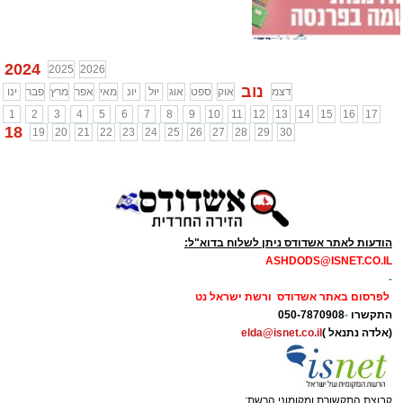
2024
2025
2026
נוב
דצמ
אוק
ספט
אוג
יול
יונ
מאי
אפר
מרץ
פבר
ינו
1
2
3
4
5
6
7
8
9
10
11
12
13
14
15
16
17
18
19
20
21
22
23
24
25
26
27
28
29
30
הודעות לאתר אשדודס ניתן לשלוח בדוא"ל:
ASHDODS@ISNET.CO.IL
-
לפרסום באתר אשדודס ורשת ישראל נט
התקשרו
-
050-7870908
(אלדה נתנאל )
elda@isnet.co.il
קבוצת התקשורת ומקומוני הרשת: