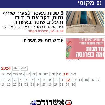
מקומי
5 שנות מאסר לצעיר שזייף
זהות, דקר את בן דודו
והעליב שוטר באשדוד
בית המשפט המחוזי בבאר שבע גזר היום חמש שנות מאסר על תושב הרשות הפלסטינית שדקר את בן דודו בגן העיר באשדוד, לאחר שזה חשף כי התחזה אליו כדי לעבוד במסעדה ואף העליב שוטר ממוצא אתיופי
12.11.24, מערכת האתר
עוד שירות של העיריה
2024
2025
2026
נוב
דצמ
אוק
ספט
אוג
יול
יונ
מאי
אפר
מרץ
פבר
ינו
12
1
2
3
4
5
6
7
8
9
10
11
13
14
15
16
17
18
19
20
21
22
23
24
25
26
27
28
29
30