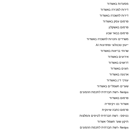
מסעדות באשדוד
דירות למכירה באשדוד
דירות להשכרה באשדוד
פרסום עסק באשדוד
פרסום באשקלון
פרסום בבאר שבע
משרדים וחנויות להשכרה באשדוד
ייעוץ טכנולוגי ופתרונות AI
שרותי בריאות באשדוד
אירועים באשדוד
דרושים באשדוד
חוגים באשדוד
ארנונה באשדוד
עורכי דין באשדוד
שערים חשמליים באשדוד
Netips -רשת חברתית לחכמת ההמונים
פרסום באשדוד
אשדוד נט ויקיפדיה
פרסום כתבה שיווקית
נטיפס - רשת חברתית לטיפים והמלצות
תיקון שער חשמלי אשדוד
Netips -רשת חברתית לחכמת ההמונים