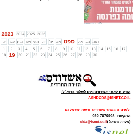
2023
2024
2025
2026
ספט
דצמ
נוב
אוק
אוג
יול
יונ
מאי
אפר
מרץ
פבר
ינו
1
2
3
4
5
6
7
8
9
10
11
12
13
14
15
16
17
19
18
20
21
22
23
24
25
26
27
28
29
30
הודעות לאתר אשדודס ניתן לשלוח בדוא"ל:
ASHDODS@ISNET.CO.IL
-
לפרסום באתר אשדודס ורשת ישראל נט
התקשרו
-
050-7870908
(אלדה נתנאל )
elda@isnet.co.il