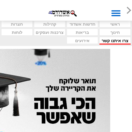
ראשי
חדשות אשדוד
קהילות
חצרות
חינוך
בריאות
צרכנות ועסקים
לוחות
צרו איתנו קשר
אירועים