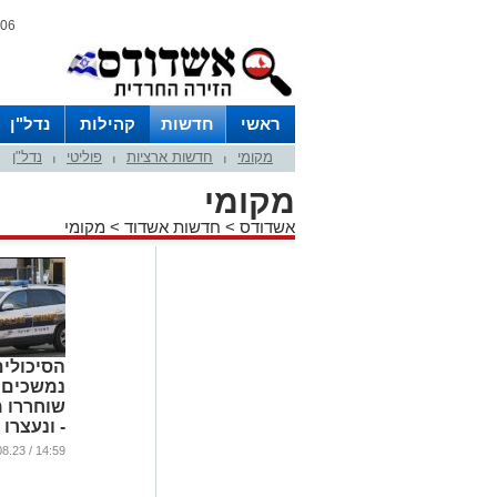
06 אוגוסט 2026 / 13:01
ראשי
חדשות
קהילות
נדל"ן
מקומי
חדשות ארציות
פוליטי
נדל"ן
|
|
|
מקומי
אשדודס
>
חדשות אשדוד
>
מקומי
הסיכולים
נמשכים:
שוחררו 
- ונעצרו 
'על חם'
14:59 / 17.08.23
...