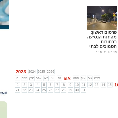
...
פרסום ראשון:
מהירות הנסיעה
ברחובות
הסמוכים לבתי
ספר בעיר
01:39 / 16.08.23
הורדה ל-30
קמ"ש בלבד
...
2023
2024
2025
2026
אוג
דצמ
נוב
אוק
ספט
יול
יונ
מאי
אפר
מרץ
פבר
ינו
1
1
2
3
4
5
6
7
8
9
10
11
12
13
14
15
21
22
23
24
25
26
27
28
29
30
31