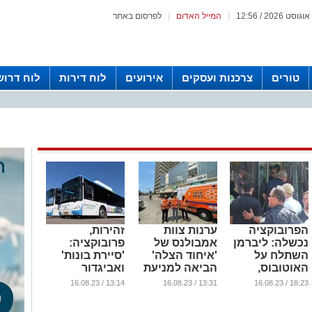
|
המייל האדום
|
לפרסום באתר
טורים
צרכנות ועסקים
אירועים
לוח דירות
לוח דרוש
הפרובוקציה
ערנות צוות
זהירות,
נכשלה: ליברמן
אמבולנס של
פרובוקציה:
השתלח על
'איחוד הצלה'
'סיירת בונות'
האוטובוס,
הביאה למניעת
ואביגדור
החרדים הגיבו
שוד
ליברמן יעלו על
13:14 / 16.08.23
13:31 / 16.08.23
18:23 / 16.08.23
באדישות
קו 86 מהרבעים
...
החרדיים
...