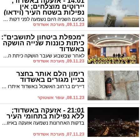
14:01 - אזעקה באשדוד;
יירוטים מוצלחים; אין
נפילות בשטח העיר (וידאו)
בפעם השניה היום נשמעה לפני דקות אחדות אזעקה באשדוד ולאחריה הדי יירוטים. כיפת ברזל יירטה את האיום בהצלחה, דווח על נפילות בשטחים פתוחים סמוך לעיר. ללא נזק או נפגעים.
09.11.23, מערכת אשדודס
"מכפלת ביטחון לתושבים":
כיתות כוננות שנייה הושקה
באשדוד
לאחר שבשבוע שעבר הושקה כיתת הכוננות באשדוד בנוכחות ראש העיר ד"ר לסרי והשר לביטחון לאומי איתמר בן גביר, הושקה אתמול כיתת הכוננות השנייה בעיר.
09.11.23, מערכת אשדודס
רימון הלם אותר בחצר
בניין מגורים באשדוד
דיירים ברחוב האשכול באשדוד איתרו אמש רימון הלם בחצר בניין המגורים. המשטרה פתחה בחקירה
08.11.23, עופר אשטוקר
21:01 - אזעקה באשדוד;
ללא נפילות בתחומי העיר
בדקות האחרונות נשמעה אזעקה באיזור התעשיה הצפוני באשדוד ובאיזור הנמל בשל שיגור רקטות לעיר. לא היו נפילות ולא נרשם נזק. במקביל נורה מטח כבד של טילים לערי המרכז, השרון ולערים נוספות בשפלה
07.11.23, מערכת אשדודס