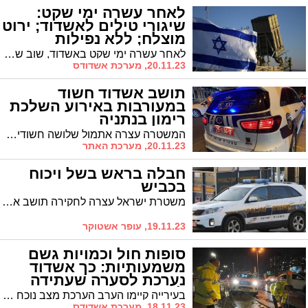
לאחר עשרה ימי שקט:
שיגורי טילים לאשדוד; ירוט
מוצלח; ללא נפילות
לאחר עשרה ימי שקט באשדוד, שוב שוגרו בדקות האחרונות טילים לעבר העיר. מערכת כיפת ברזל ירטה בהצלחה שיגור אחד שכוון למרכזי אוכלוסיה. מעירית אשדוד נמסר כי האירוע הסתיים ללא נפילות בעיר וללא נזק
20.11.23, מערכת אשדודס
תושב אשדוד חשוד
במעורבות באירוע השלכת
רימון בנתניה
המשטרה עצרה אתמול שלושה חשודים, בהם תושב אשדוד, שעל פי החשד היו מעורבים באירוע השלכת רימון לעבר מגרש מכוניות בנתניה. במשטרה ביקשו להאריך את מעצרם
20.11.23, מערכת האתר
חבלה בראש בשל ויכוח
בכביש
משטרת ישראל עצרה לחקירה תושב אשדוד בחשד לעבירות של בריונות ותקיפה בכביש - מעצרו הוארך
19.11.23, עופר אשטוקר
סופות חול וכמויות גשם
משמעותיות: כך אשדוד
נערכת לסערה שעתידה
להיכנס מחר
בעירייה קיימו הערב הערכת מצב נוכח התחזיות המוקדמות שתיכנס סערה מחר בבוקר ותכלול את התסריט שאליו מתכוננים בעירייה כבר חודשים: גשם משמעותי, אובך, סופות חול ונחל גועש
18.11.23, מערכת אשדודס