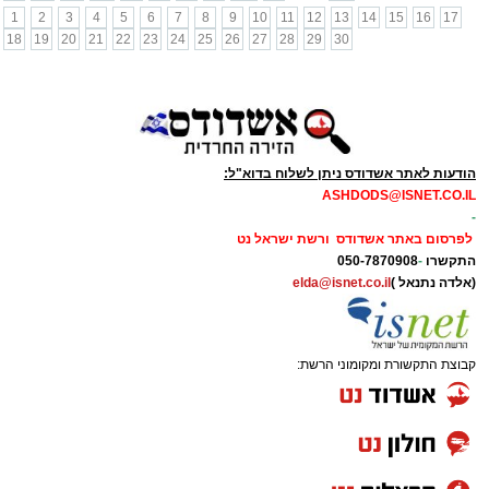
1
2
3
4
5
6
7
8
9
10
11
12
13
14
15
16
17
18
19
20
21
22
23
24
25
26
27
28
29
30
הודעות לאתר אשדודס ניתן לשלוח בדוא"ל:
ASHDODS@ISNET.CO.IL
-
לפרסום באתר אשדודס ורשת ישראל נט
התקשרו
-
050-7870908
(אלדה נתנאל )
elda@isnet.co.il
קבוצת התקשורת ומקומוני הרשת: