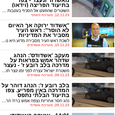
מאשדוד ונעצר - צפו
בתיעוד הפריצה (וידאו)
השוטרים שהוזעקו אל הסניף בעקבות הדיווח על פריצה, תפסו את החשוד כשהוא מנסה לפרוץ לאחד הכספומטים. בחקירה עלה החשד כי הוא היה מעורב בפריצה נוספת שהתרחשה בתחילת החודש בחנות נוחות בעיר. מעצרו הוארך עד יום שלישי
12.11.23, מערכת האתר
"אשדוד ירוקה אך האיום
לא הוסר": ראש העיר
מסביר את המדיניות
הזהירה
לשכת ראש העיר מסבירה מדוע היא נוקטת במדיניות מחמירה בכל הנוגע לחזרה ההדרגתית לשגרה חרף הודעת פיקוד העורף על הפיכת אשדוד לירוקה
10.11.23, מערכת אשדודס
מעקב 'אשדודס': הנהג
שדהר אמש בפראות על
מדרכה בלב רובע ז' - נעצר
(וידאו)
משטרת ישראל עצרה לפני זמן קצר תושב אשדוד כבן 23 בחשד שהוא הנהג שתועד כדוהר בצורה פראית על מדרכה בלב רובע ז' תוך סיכון משתמשי הדרך
09.11.23, מערכת אשדודס
בלב רובע ז': הנהג דוהר על
המדרכה באין מפריע. צפו
בתיעוד הבלתי נתפס
(וידאו)
נהג חסר אחריות נצפה אמש ברח' הרקנוס ברובע ז' כשהוא נוסע בפראות על המדרכה. צפו בתיעוד שהועבר למשטרה - שכבר פתחה בחקירה
09.11.23, מערכת אשדוד