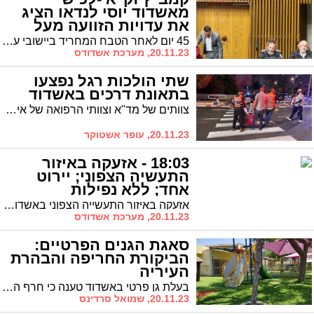
מאשדוד יוסי לנדאו הציג
את עדויות הזוועה מעל
בימת האו"ם (וידאו)
45 יום לאחר הטבח המחריד ביישובי עוטף עזה, יוסי לנדאו, קמב"ץ זק"א -לכיש מאשדוד הגיע למליאת האו"ם כדי לגולל את פני הרוע של ארגון הרצחני חמאס. לנדאו ל'אשדודס' ממליאת האו"ם: "הרגשתי שהפעם הלב היה פתוח יותר"
20.11.23, מערכת אשדודס
שתי הולכות רגל נפצעו
בתאונת דרכים באשדוד
צוותים של מד"א וצוותי הרפואה של איחוד הצלה העניקו סיוע ראשוני לשתי הולכות רגל (בגילאי 80 ו-70) שנפגעו מרכב ברחוב עובד בן עמי באשדוד
20.11.23, עופר אשטוקר
18:03 - אזעקה באיזור
התעשיה הצפוני; יירוט
אחד; ללא נפילות
אזעקה באיזור התעשייה הצפוני באשדוד. במקביל אזעקות בגוש דן, יבנה וצפונה. באשדוד נשמע יירוט אחד, לא דווח על נזק או נפגעים.
20.11.23, מערכת אשדודס
סאגת הגנים הפרטיים:
הביקורת החריפה והבהרת
העיריה
בעלת גן פרטי באשדוד טענה כי חרף החזרה לשגרה עירית אשדוד אינה מאפשרת לה לפתוח כל עוד הילדים אינם שוהים בממ"ד. עירית אשדוד בתגובה: "אם הצוות בגן יודע להעביר את כמות הילדים השוהה בגן בבטחה למקום מוגן תוך 45 שניות, אין מניעה לקיים לימודים במסגרות"
20.11.23, שמואל סרדינס