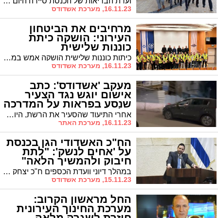
ועדת הבריאות של הכנסת סיירה היום בבית החולים אסותא באשדוד ונפגשה עם חיילים פצועי המלחמה
16.11.23, מערכת אשדודס
מרחיבים את הביטחון
העירוני: הושקה כיתת
כוננות שלישית
כיתות כוננות שלישית הושקה אמש במעמד מפקד מרחב לכיש נצ״מ רועי ולדמן, מפקד תחנת משטרת אשדוד סנ״צ אילן שושן.
16.11.23, מערכת אשדודס
מעקב 'אשדודס': כתב
אישום יוגש נגד הצעיר
שנסע בפראות על המדרכה
בלב רובע ז' (וידאו)
אחרי התיעוד שהסעיר את הרשת, היום הוגשה הצהרת תובע נגד תושב אשדוד שנעצר בחשד שנהג בצורה פראית על מדרכה ברח' הורקנוס ברובע ז' תוך סיכון משתמשי הדרך. מעצרו הוארך עד מועד הגשת כתב האישום - צפו בתיעוד
16.11.23, מערכת האתר
הח"כ האשדודי הגן בכנסת
על 'אחים לנשק': "לתת
חיבוק ולהמשיך הלאה"
במהלך דיוני וועדת הכספים ח"כ יצחק פינדרוס ניסה להחריג את עמותת 'אחים לנשק' מההקלות במס, אך יו"ר הוועדה ח"כ גפני וח"כ ינון אזולאי מש"ס הדפו את דבריו
15.11.23, מערכת אשדודס
החל מראשון הקרוב:
מערכת החינוך העירונית
חוזרת לשגרה מלאה