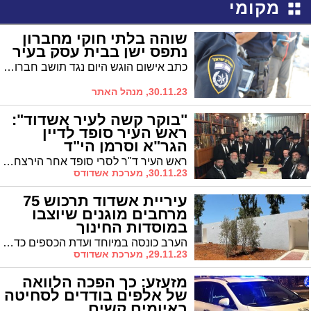
מקומי
שוהה בלתי חוקי מחברון
נתפס ישן בבית עסק בעיר
כתב אישום הוגש היום נגד תושב חברון, שעל פי האישום נגדו, שהה בשנה האחרונה בישראל מבלי שיש לו אישורי כניסה. הוא נתפס לפני כיומיים על שוטרי תחנת המשטרה באשדוד, כשהוא ישן בבית עסק בעיר
30.11.23, מנהל האתר
"בוקר קשה לעיר אשדוד":
ראש העיר סופד לדיין
הגר"א וסרמן הי"ד
ראש העיר ד"ר לסרי סופד אחר הירצחו של הדיין הגר"א וסרמן הי"ד: "המרצחים הנתעבים לא חיפשו דבר אלא דמויות יהודיות לטבוח בהם"
30.11.23, מערכת אשדודס
עיריית אשדוד תרכוש 75
מרחבים מוגנים שיוצבו
במוסדות החינוך
הערב כונסה במיוחד ועדת הכספים כדי לאשר את התקציב בסך 25 מיליון שקל כדי שאפשר יהיה לצאת במידי למכרז ספקים. זמן ההצבה המוערך מרגע הרכישה: כחודש ימים. לסרי: "לתת מענה מיטבי לביטחון התושבים ובמיוחד לילדי העיר ולצוותים החינוכיים"
29.11.23, מערכת אשדודס
מזעזע: כך הפכה הלוואה
של אלפים בודדים לסחיטה
באיומים קשים