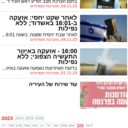
למוסדות החינוך (וידאו)
בתום הערכת מצב הודיע ראש העיר ד"ר לסרי כי בשלב הראשון יוחזרו כיתות יא׳ יב׳ בכל מערכת החינוך בעיר. בנוסף, החל ממחר, יתחילו לפעול מסגרות פרטניות בחינוך המיוחד
04.11.23, מערכת אשדודס
לאחר שקט יחסי: אזעקה
ב-16:01 באשדוד; ללא
נפילות
לאחר שבת יחסית שקטה, בשעה 16:01 נורו טילים לאשדוד שיורטו על ידי מערכת כיפת ברזל. לא היו נפילות ולא אירע נזק. במקביל לפני צאת השבת שוגרה רקטה לערבה שיורטה על ידי מערכת 'חץ' של ההגנה האווירית. חמאס: "שיגרנו רקטת 'עיאש' עם טווח של 250 קילומטר, הטווח הארוך ביותר שהגענו אליו עד כה"
04.11.23, מערכת אשדודס
16:00 - אזעקה באיזור
התעשיה הצפוני; ללא
נפילות
בדקות האחרונות נשמעה אזעקה באיזור התעשיה הצפוני באשדוד. לא אירעו נפילות ולא נגרם נזק. בשעות הבוקר נורו רקטות לעבר העיר וכתוצאה מהיירוטים רסיסים נפלו באיזור התעשיה וברובע ג' וגרמו נזק לרכבים
01.11.23, מערכת אשדודס
עוד שירות של העיריה
2023
2024
2025
2026
נוב
דצמ
אוק
ספט
אוג
יול
יונ
מאי
אפר
מרץ
פבר
ינו