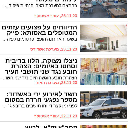
בהתאם להערכת מצב והנחיות פיקוד העורף, מחר אשדוד חוזרת לשגרת לימודים מלאה - במידה והפסקת האש תופר, תתקבל החלטה נוספת בעניין
25.11.23, עופר אשטוקר
הדיווחים על פצועים עזתים
המטופלים באסותא: פייק
בשעה האחרונה הופצו פרסומים לפיהם ילדים עזתים זוכים לטיפול בביה"ח. אך כבר בתמונות נראה שלא מדובר באסותא
23.11.23, מערכת אשדודס
ניצלו מצוקה, הלוו בריבית
וסחטו באיומים: הצהרת
תובע נגד שני תושבי העיר
הצהרת תובע הוגשה היום נגד שני חשודים שנעצרו על ידי היחידה המרכזית בלכיש בגין עבירות של סחיטה באיומים על רקע ניהול קווי הלוואות בריבית קצוצה וניצול הקורבנות גם במהלך מלחמת "חרבות ברזל"
23.11.23, מערכת האתר
חשד לאירוע ירי באשדוד:
מספר נפגעי חרדה במקום
לפני זמן קצר דיווחו תושבים ברובע ג׳ על שמיעת צרור ירי. כוחות סורקים ברובע, ועל פי עדי ראיה, נראה אופנוע נמלט מהמקום. כוחות ההצלה מעניקים טיפול ראשוני למספר נפגעי חרדה
22.11.23, עופר אשטוקר
קמב"ץ זק"א -לכיש