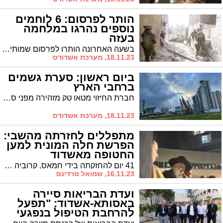
הותר לפרסום: 6 לוחמים
נוספים נהרגו במלחמה
בעזה
בשעה האחרונה הותרו לפרסום שמותיהם של חמישה חללי צה"ל שנהרגו ברצועת עזה ולוחם שנפל ביום המתקפה האכזרית על ישובי הדרום
18.11.23, מערכת אשדודס
ביום ראשון: סערת גשמים
ברחבי הארץ
חברת החיזוי מטאו טק מזהירה מפני סערת גשמים שתחל במוצאי השבת בצפון ותתפשט במהלך הלילה לאזורים רבים ברחבי הארץ. הצפי הוא לכמויות משקעים גדולות ורוחות עזות עד 80 קמ"ש
18.11.23, מערכת אשדודס
מתפללים לחזרתה מהשבי:
הפרשת חלה המונית למען
החטופה מאשדוד
41 יום להחזקתה בידי חמאס, קרוביה של הצעירה החטופה מאשדוד, עמית בוסקילה ותושבים מהעיר התכנסו להפרשת חלה המונית בתפילות להשבתה בריאה ושלמה במהרה.
16.11.23, שמואל סרדינס
ועדת הבריאות סיירה
באסותא-אשדוד: "תפעל
להרחבת הטיפול בנפגעי
טראומה"