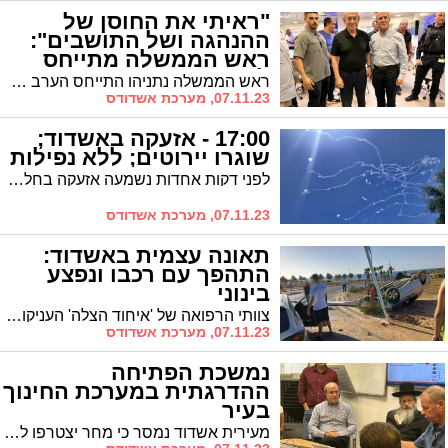
"ראיתי את החוסן של
ההנהגה ושל התושבים":
ראש הממשלה מתייחס
לביקורו באשדוד (וידאו)
ראש הממשלה נתניהו התייחס הערב בנאומו לביקורו באשדוד ותיאר את החוסן של ההנהגה המקומית ושל התושבים בצל המלחמה
07.11.23, מערכת אשדודס
17:00 - אזעקה באשדוד;
שוגרו יירוטים; ללא נפילות
לפני דקות אחדות נשמעה אזעקה בחלקים מאשדוד בשל ירי טילים לכיוון אשדוד. כעבור דקה נשמעו הדי יירוטים ששוגרו לעברם. האירוע הסתיים ללא נפילות וללא נזקים. שברי יירוט נפלו באחד הרבעים אך לא נגרם נזק
07.11.23, מערכת אשדודס
תאונה עצמית באשדוד:
התהפך עם רכבו ונפצע
בינוני
צוותי הרפואה של 'איחוד הצלה' העניקו טיפול רפואי לנהג רכב פרטי כבן 20 שנפגע במצב קל עד בינוני בזירת תאונה עצמית בה רכבו התהפך ברחוב משה דיין באשדוד.
07.11.23, מערכת אשדודס
נמשכת הפתיחה
ההדרגתית במערכת החינוך
בעיר
מעירית אשדוד נמסר כי מחר יצטרפו ללימודים פרונטליים כיתה גבוהה נוספת. זאת בנוסף לחינוך המיוחד והמעונות שפועלים. כמו כן מחר, באישור פיקוד העורף, ההסעות יחזרו לפעול כסדרן