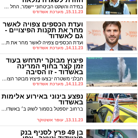
במידה והשקט הביטחוני יישמר, החל מיום ראשון הקרוב כלל מערכת העירונית בעיר תשוב לפעילות רגילה.
15.11.23, מערכת אשדודס
ועדת הכספים צפויה לאשר
מחר את תקנות הפיצויים -
גם לאשדוד
ועדת הכספים צפויה לאשר מחר את תקנות הפיצויים בגין נזק עקיף ליישובי הספר בדרום ובצפון, ולישוביי "אזור מיוחד" הממוקמים עד 40 קילומטר מגדר הגבול עם עזה בדרום, בין היתר גם לאשדוד
14.11.23, מערכת אשדודס
פיצוץ מבוקר יתרחש בעוד
זמן קצר בחוף המרינה
באשדוד - זו הסיבה
חבלני משטרה יבצעו פיצוץ מבוקר הצוהריים של נפל טיל בחוף אשדוד
14.11.23, מערכת אשדודס
נפצע בינוני באירוע אלימות
באשדוד
ברחוב יוספטל בסמוך לשוק ב׳ באשדוד דווח הבוקר על אירוע דקירות. צוותים של מד״א העניקו טיפול רפואי לפצוע באורח בינוני. המשטרה פתחה בחקירה
13.11.23, עופר אשטוקר
בן 49 פרץ לסניף בנק