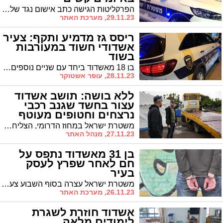
הפרקליטות הגישה כתב אישום נגד שלושה תושבי אשדוד שנחשדו בסחיטה באיומים של לווים בשוק האפור, לאחר שאלו לא הצליחו לעמוד בהחזר הריביות שהתחייבו לו: "נשב בסלון של ההורים שלך" - הם איימו על אחד הלווים
29.11.23, מערכת האתר
ריסס גז מדמיע ותקף: צעיר
אשדודי חשוד במעורבות
בשוד
בן 18 מאשדוד ביחד עם שניים נוספים, ביצע שוד של קורקינט חשמלי ואופניים חשמליים מנער שהציע למכירה את הקורקינט באינטרנט. השלושה קבעו איתו וכאשר הגיע עם חבריו, תקפו אותם ושדדו את האופניים והקורקינט. מעצרם הוארך בבית המשפט
28.11.23, עופר אשטוקר
ללא בושה: תושב אשדוד
עצור בחשד שגנב רכבי
נרצחים וחטופים מעוטף
עזה
משטרת ישראל במחוז הדרומי, הצליחה לעצור כנופייה של חמישה חשודים, ביניהם תושב אשדוד, אשר גנבה רכבים של משפחות מעוטף עזה, אשר חלקן נרצחו ואף נחטפו על ידי החמאס
27.11.23, מנהל האתר
בן 31 מאשדוד נתפס על
חם לאחר שפרץ לעסק
בעיר
משטרת ישראל עצרה בסוף השבוע צעיר שפרץ לעסק באשדוד, לאחר שהסתתר במקום וניסה להימלט. המשטרה מבקשת להאריך את מעצרו
26.11.23, מערכת האתר
אשדוד חוזרת לשגרת
לימודים מלאה