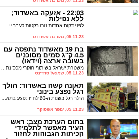
07.11.23, מערכת אשדודס
22:03 - אזעקה באשדוד;
ללא נפילות
לפני דקות אחדות נורו רקטות לעבר יישובים רבים בגוש דן והשפלה, גם לעבר אשדוד. מעירית אשדוד נמסר כי הירי הסתיים ללא נפילות וללא נזקים
05.11.23, מערכת אשדודס
בת 19 מאשדוד נתפסה עם
4.5 ק"ג סמים מסוכנים
בשובה ארצה (וידאו)
משטרת ישראל בשיתוף חוקרי מכס נתב"ג סיכלו ייבוא סמים מסוג במשקל של כ-4.5 ק"ג שהוסלקו בדופן כפולה במזוודה של בת 19 מאשדוד. החשודה נעצרה והיום בית המשפט האריך את מעצרה בחמישה ימים
05.11.23, שמואל סרדינס
תאונה קשה באשדוד: הולך
רגל נפצע בינוני
הולך רגל בשנות ה-60 לחייו נפצע בתאונת דרכים במעורבות רכב ברחוב הבנים באשדוד. צוותי ההצלה העניקו לו טיפול רפואי ראשוני, והוא פונה להמשך טיפול באסותא כשמצבו מוגדר בינוני
05.11.23, עופר אשטוקר
בתום הערכת מצב: ראש
העיר מאפשר לתלמידי
הכיתות הגבוהות לחזור