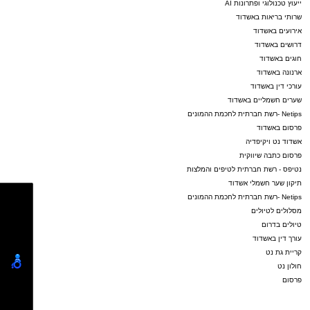
ייעוץ טכנולוגי ופתרונות AI
שרותי בריאות באשדוד
אירועים באשדוד
דרושים באשדוד
חוגים באשדוד
ארנונה באשדוד
עורכי דין באשדוד
שערים חשמליים באשדוד
Netips -רשת חברתית לחכמת ההמונים
פרסום באשדוד
אשדוד נט ויקיפדיה
פרסום כתבה שיווקית
נטיפס - רשת חברתית לטיפים והמלצות
תיקון שער חשמלי אשדוד
Netips -רשת חברתית לחכמת ההמונים
מסלולים לטיולים
טיולים בדרום
עורך דין באשדוד
קריית גת נט
חולון נט
פרסום