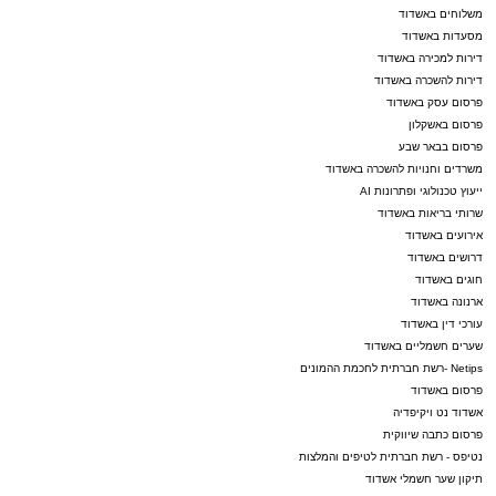
משלוחים באשדוד
מסעדות באשדוד
דירות למכירה באשדוד
דירות להשכרה באשדוד
פרסום עסק באשדוד
פרסום באשקלון
פרסום בבאר שבע
משרדים וחנויות להשכרה באשדוד
ייעוץ טכנולוגי ופתרונות AI
שרותי בריאות באשדוד
אירועים באשדוד
דרושים באשדוד
חוגים באשדוד
ארנונה באשדוד
עורכי דין באשדוד
שערים חשמליים באשדוד
Netips -רשת חברתית לחכמת ההמונים
פרסום באשדוד
אשדוד נט ויקיפדיה
פרסום כתבה שיווקית
נטיפס - רשת חברתית לטיפים והמלצות
תיקון שער חשמלי אשדוד