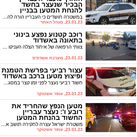
הבכיר שנעצר בחשד
להנחת המטען בבניין
ברובע ו'
במשטרה חושדים כי העבריין הורה להניח את מטען החבלה בסמוך לביתו של מי, שעל פי החשד, הצית רכב בבעלותו לפני מספר שבועות. סניגורו, עו"ד נס בן נתן, ציין כי אין מרשו לא קשור למטען וכי למשטרה אין בדל ראיה נגד מרשו
23.01.23, מנהל האתר
רוכב קטנוע נפצע בינוני
בתאונה באשדוד
צוותי הרפואה של איחוד הצלה העניקו סיוע ראשוני לרוכב קטנוע שנפצע בינוני בתאונה עם מעורבות רכב פרטי ברחוב העצמאות באשדוד.
23.01.23, מערכת אשדודס
עצור רביעי בפרשת הטמנת
ופיצוץ מטען ברכב באשדוד
חשוד רביעי נעצר לפני זמן קצר במסגרת חקירת המשטרה שעניינה הטמנה והפעלה של מטען חבלה ברכבו של תושב אשדוד בחודש נובמבר האחרון
23.01.23, עופר אשטוקר
מטען הנפץ שהחריד את
רובע ו': נעצר עבריין
החשוד בהנחת המטען
משטרת ישראל עצרה לחקירה תושב אשדוד שלפי החשד משתייך לארגון פשיעה, בחשד למעורבותו בהנחת מטען החבלה בבניין ברובע ו' על רקע סכסוך פלילי. על פי המידע, מדובר בבכיר מאוד בארגון פשיעה שפועל בדרום
23.01.23, עופר אשטוקר