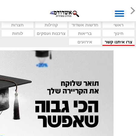
ראשי
חדשות אשדוד
קהילות
חצרות
חינוך
בריאות
צרכנות ועסקים
לוחות
צרו איתנו קשר
אירועים