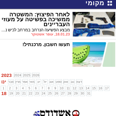
מקומי
לאחר הפיצוץ: המשטרה
ממשיכה בפשיטה על מעוזי
העבריינים
מבצע הפשיעה הנרחב במרחב לכיש נגד מחוללי הפשיעה באשדוד נמשך לאורך הלילה * המשטרה לכדה רובה מסוג M16, אקדחים, רימונים, תחמושת ואמצעי לחימה
18.01.23, עופר אשטוקר
תעשו חשבון. מרכנתיל!
2023
2024
2025
2026
ינו
דצמ
נוב
אוק
ספט
אוג
יול
יונ
מאי
אפר
מרץ
פבר
1
2
3
4
5
6
7
8
9
10
11
12
13
14
15
16
17
18
19
20
21
22
23
24
25
26
27
28
29
30
31