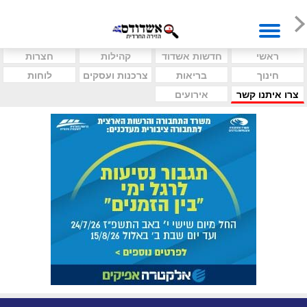
ראשי
חדשות אשדוד
קהילות
חצרות
חינוך
בריאות
צרכנות ועסקים
לוחות
צרו איתנו קשר
אירועים