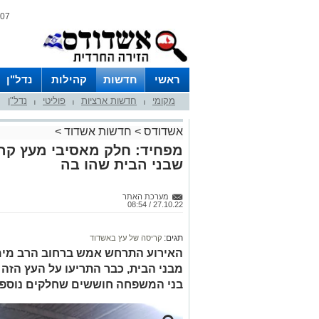
07 אוגוסט 2026 / 02:31
ראשי
חדשות
קהילות
נדל"ן
מקומי
חדשות ארציות
פוליטי
נדל"ן
|
|
|
אשדודס
>
חדשות אשדוד
>
מפחיד: חלק מאסיבי מעץ קרס
שבני הבית שהו בה
מערכת האתר
27.10.22 / 08:54
תגים:
קריסה של עץ באשדוד
האירוע התרחש אמש ברחוב הרב מימו
מבני הבית, כבר התריעו על העץ הזה
בני המשפחה חוששים שחלקים נוספים