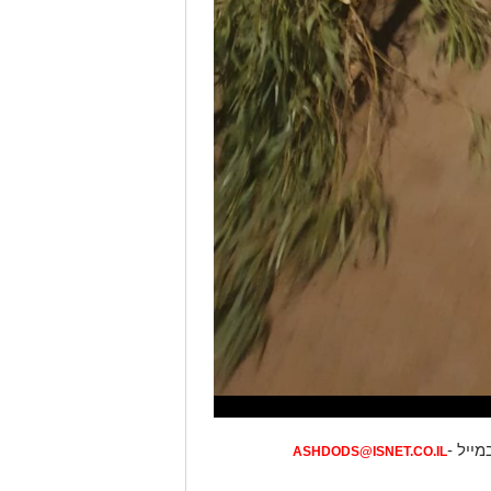
מייל -
ASHDODS@ISNET.CO.IL