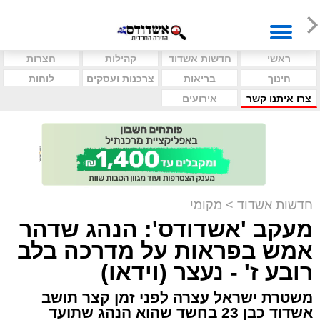
ראשי
חדשות אשדוד
קהילות
חצרות
חינוך
בריאות
צרכנות ועסקים
לוחות
צרו איתנו קשר
אירועים
חדשות אשדוד
>
מקומי
מעקב 'אשדודס': הנהג שדהר
אמש בפראות על מדרכה בלב
רובע ז' - נעצר (וידאו)
משטרת ישראל עצרה לפני זמן קצר תושב
אשדוד כבן 23 בחשד שהוא הנהג שתועד