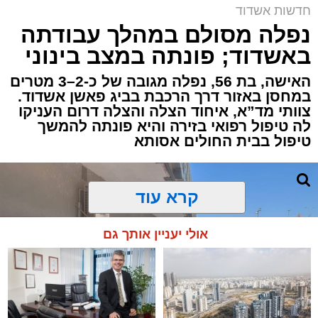
באשדוד
חדשות אשדוד
אירוע דרמטי הסתיים בנס רפואי באשדוד, לאחר
נפלה מסולם במהלך עבודתה
שגבר בן 56 התמוטט בביתו שבאחד הרחובות
באשדוד; פונתה במצב בינוני
ברובע י"א בעיר, כתוצאה מאירוע פתאומי שגרם
להפסקת פעילות ליבו.
האישה, בת 56, נפלה מגובה של כ-2–3 מטרים
במחסן באזור דרך הרכבת בביג פאשן אשדוד.
צוותי מד”א, איחוד הצלה והצלה דרום העניקו
למקום הוזעקו מיד צוותי רפואה ומתנדבים של
לה טיפול רפואי בזירה והיא פונתה להמשך
ארגון "איחוד הצלה". החובשים והפרמדיקים
טיפול בבית החולים אסותא
שהגיעו לזירה הבחינו כי הגבר ללא דופק וללא
הכרה, ופתחו מיידית בפעולות החייאה מתקדמות,
הכוללות עיסויי לב ושימוש במפעם (דפיברילטור).
קרא עוד
בזכות התושייה והפעילות המהירה והמקצועית של
אולי יעניין אותך גם
הצוותים בשטח, ליבו של הגבר שב לפעום.
לאחר ייצוב מצבו הראשוני, הוא פונה באמבולנס
לבית חולים להמשך קבלת טיפול רפואי כשמצבו
מוגדר יציב.