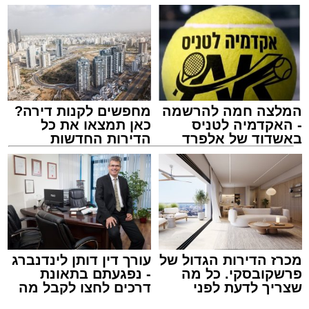
המלצה חמה להרשמה
מחפשים לקנות דירה?
- האקדמיה לטניס
כאן תמצאו את כל
באשדוד של אלפרד
הדירות החדשות
קריאולנסקי - לילדים
למכירה באשדוד >>>
צילום: דוברות איחוד הצלה
מערכת האתר / 15:39 07.08.26
מכרז הדירות הגדול של
עורך דין דותן לינדנברג
פרשקובסקי. כל מה
- נפגעתם בתאונת
שצריך לדעת לפני
דרכים לחצו לקבל מה
תגים:
איחוד הצלה
,
אשדוד
,
הצלה
שמגישים הצעה לדירה
שמגיע לכם