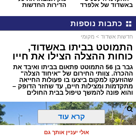
באשדוד של אלפרד
הדירות החדשות
קריאולנסקי - לילדים
למכירה באשדוד >>>
כתבות נוספות
חדשות אשדוד
>
מקומי
התמוטט בביתו באשדוד,
כוחות ההצלה הצילו את חייו
גבר בן 56 התמוטט פתאום בביתו ואיבד את
ההכרה. צוותי החירום של "איחוד הצלה"
שהוזעקו למקום ביצעו בו פעולות החייאה
מתקדמות ומצילות חיים, עד שחזר הדופק –
והוא פונה להמשך טיפול בבית החולים
קרא עוד
אולי יעניין אותך גם