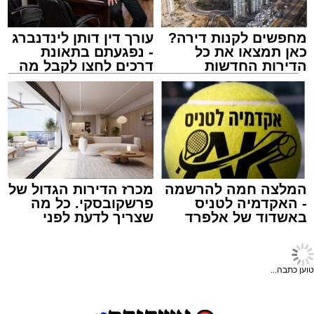
מחפשים לקנות דירה?
עורך דין דותן לינדנברג
מעוניינים להגיב? לדווח ? צרו איתנו קשר במייל -
כאן תמצאו את כל
- נפגעתם בתאונת
ASHDODS@ISNET.CO.IL
הדירות החדשות
דרכים לחצו לקבל מה
למכירה באשדוד >>>
שמגיע לכם
צילום: דוברות איחוד הצלה
עופר אשטוקר / 15:32 07.08.26
המלצה חמה להרשמה
מכרז הדירות הגדול של
- האקדמיה לטניס
פרשקובסקי. כל מה
באשדוד של אלפרד
שצריך לדעת לפני
תגים:
תאונת עבודה באשדוד
קריאולנסקי - לילדים
שמגישים הצעה לדירה
באשדוד
חדשות אשדוד
>
מקומי
עובדת בת 56 נפצעה היום (שישי) באורח בינוני
צפו ברגעי האימה: הנהג
לאחר שנפלה מסולם במהלך עבודתה במחסן
הערבי ניפץ את השמשה
באזור דרך הרכבת, מתחם ביג פאשן באשדוד.