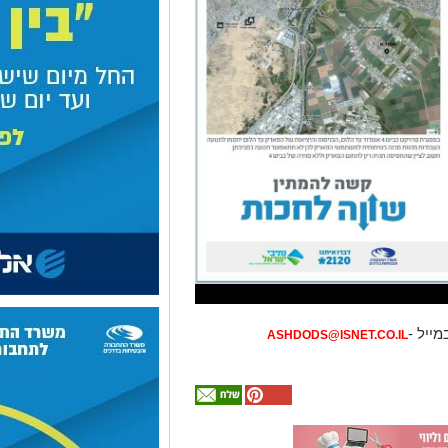
מייל -
ASHDODS@ISNET.CO.IL
אולי