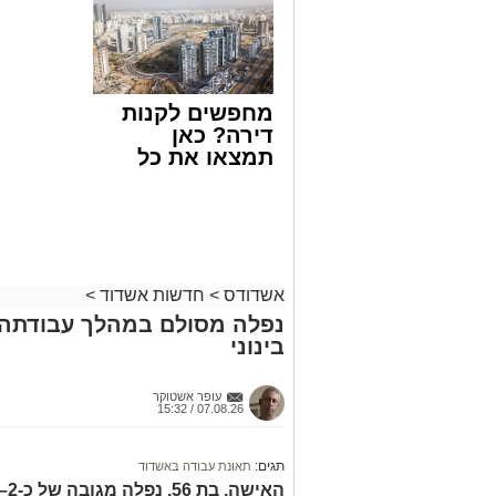
הצעה לדירה
קריאולנסק
שבאחד הרחובות ברובע י"א בעיר, כתוצא
באשדוד
לילדים
ליבו.
למקום הוזעקו מיד צוותי רפואה ומתנדבים 
מחפשים לקנות
והפרמדיקים שהגיעו לזירה הבחינו כי הגבר
דירה? כאן
בפעולות החייאה מתקדמות, הכוללות עיסוי
תמצאו את כל
הדירות החדשות
בזכות התושייה והפעילות המהירה והמקצו
למכירה באשדוד
שב לפעום.
>>>
לאחר ייצוב מצבו הראשוני, הוא פונה באמ
רפואי כשמצבו מוגדר יציב.
מעוניינים להגיב? לדווח ? צרו איתנו קשר ב
אשדודס
>
חדשות אשדוד
>
נפלה מסולם במהלך עבודתה 
בינוני
עופר אשטוקר
07.08.26 / 15:32
תגים:
תאונת עבודה באשדוד