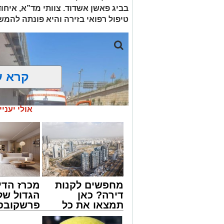
בביג פאשן אשדוד. צוותי מד”א, איחו
טיפול רפואי בזירה והיא פונתה להמש
קרא ע
אולי יעניי
מחפשים לקנות
מכרז הדי
דירה? כאן
הגדול של
תמצאו את כל
פרשקובסק
הדירות החדשות
מה שצריך