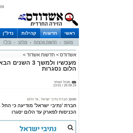
08 אוגוסט 2026 / 02:23
ראשי
חדשות
קהילות
נדל"ן
מקומי
חדשות ארציות
פוליטי
נדל"ן
|
|
|
אשדודס
>
חדשות אשדוד
>
מעכשיו ולמשך 3 
הלום נסגרות
מנהל האתר
26.08.24 / 13:01
תגים:
חברת נתיבי ישראל
,
עד הלום
הכניסות לפארק עד הלום יסגרו