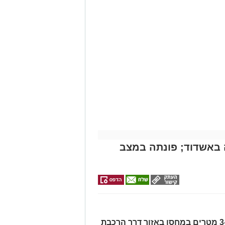
אירוע דרמטי הסתיים בנס רפואי באשדוד, לאחר שגבר בן 56 התמוטט בביתו
י -
לכם
ה מאירוע פתאומי שגרם להפסקת פעילות
של ארגון "איחוד הצלה". החובשים
 ללא דופק וללא הכרה, ופתחו מיידית
י לב ושימוש במפעם (דפיברילטור).
עית של הצוותים בשטח, ליבו של הגבר
בולנס לבית חולים להמשך קבלת טיפול
מייל -
ASHDODS@ISNET.CO.IL
באשדוד; פונתה במצב
האישה, בת 56, נפלה מגובה של כ-2–3 מטרים במחסן באזור דרך הרכבת