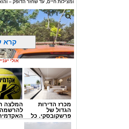
ומצילות חיים, עד שחזר הדופק – והו
קרא ע
אולי יעניי
מכרז הדירות
המלצה ח
הגדול של
להרשמה 
פרשקובסקי. כל
האקדמיה 
מה שצריך לדעת
באשדוד 
צילום: דוברות איחוד הצלה
לפני שמגישים
אלפרד