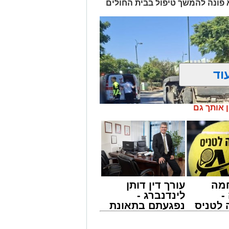
א פונה להמשך טיפול בבית החולים
וד
ן אותך גם
מה
עורך דין דותן
-
לינדנברג -
לטניס
נפגעתם בתאונת
של
דרכים לחצו
לקבל מה שמגיע