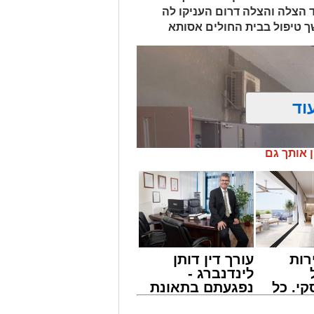
ד הצלה והצלה דרום העניקו לה
ך טיפול בבית החולים אסותא
וד
ן אותך גם
רות
עורך דין דותן
לינדנברג -
י. כל
נפגעתם בתאונת
 לדעת
דרכים לחצו