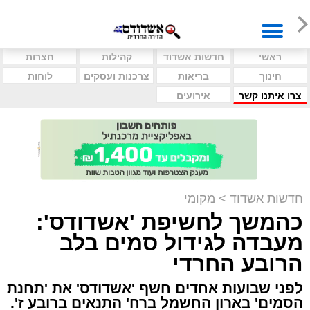
ראשי
חדשות אשדוד
קהילות
חצרות
חינוך
בריאות
צרכנות ועסקים
לוחות
צרו איתנו קשר
אירועים
חדשות אשדוד
>
מקומי
כהמשך לחשיפת 'אשדודס':
מעבדה לגידול סמים בלב
הרובע החרדי
לפני שבועות אחדים חשף 'אשדודס' את 'תחנת
הסמים' בארון החשמל ברח' התנאים ברובע ז'.