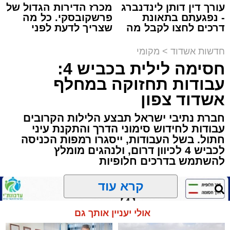
עורך דין דותן לינדנברג
מכרז הדירות הגדול של
- נפגעתם בתאונת
פרשקובסקי. כל מה
תגים:
הגרי"ב שרייבר
,
מעגלים
דרכים לחצו לקבל מה
שצריך לדעת לפני
שמגיע לכם
שמגישים הצעה לדירה
באשדוד
ארוע שטרם היה כמותו: בשבוע הבא ביום ג'
חדשות אשדוד
>
מקומי
יתכנסו המוני בחורי הישיבות שטרם החלו את זמן
חסימה לילית בכביש 4:
'אלול', והם יזכו לשמוע את גדולי הדור, מרן הגרי"ב
עבודות תחזוקה במחלף
שרייבר שליט"א והגאון רבי ישאי טולידנו שליט"א,
אשדוד צפון
שבשעה נדירה של קורת רוח ישתפו את שומעיהם
חברת נתיבי ישראל תבצע הלילות הקרובים
באשר ראו וקיבלו בבתי הוריהם, הגאון רבי פנחס
עבודות לחידוש סימוני הדרך והתקנת עיני
שרייבר זצ"ל והגאון רבי ניסים טולידנו זצ"ל, כאשר
חתול. בשל העבודות, ייסגרו רמפות הכניסה
מטרתם של הדברים שישמעו היא לעורר הלבבות
לכביש 4 לכיוון דרום, ולנהגים מומלץ
ולהחדיר אהבת אמת לתורה.
להשתמש בדרכים חלופיות
הארוע, במסגרת ארועי 'מעגלים', יתקיים בבית
קרא עוד
הכנסת 'חניכי הישיבות' רובע ג', ביום שלישי הקרוב
בשעה 21.00
אולי יעניין אותך גם