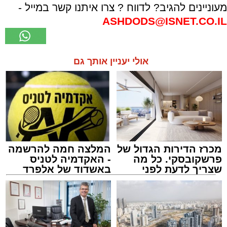
מעוניינים להגיב? לדווח ? צרו איתנו קשר במייל -
ASHDODS@ISNET.CO.IL
אולי יעניין אותך גם
מכרז הדירות הגדול של
המלצה חמה להרשמה
פרשקובסקי. כל מה
- האקדמיה לטניס
שצריך לדעת לפני
באשדוד של אלפרד
שמגישים הצעה לדירה
קריאולנסקי - לילדים
באשדוד