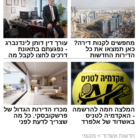
לאחר הארוע יתקיים רב שיח וכן פלפול תלמודי
בריתחא דאורייתא בעומקא דשמעתתא.
מחפשים לקנות דירה?
עורך דין דותן לינדנברג
כאן תמצאו את כל
- נפגעתם בתאונת
הדירות החדשות
דרכים לחצו לקבל מה
למכירה באשדוד >>>
שמגיע לכם
נתיבי ישראל
מערכת האתר / 18:19 06.08.26
המלצה חמה להרשמה
מכרז הדירות הגדול של
- האקדמיה לטניס
פרשקובסקי. כל מה
באשדוד של אלפרד
שצריך לדעת לפני
מעוניינים להגיב? לדווח ? צרו איתנו קשר במייל -
קריאולנסקי - לילדים
שמגישים הצעה לדירה
ASHDODS@ISNET.CO.IL
תגים:
אשדוד
,
נתיבי ישראל
באשדוד
חדשות אשדוד
>
מקומי