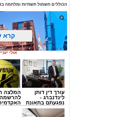
מעוניינים להגיב? לדווח ? צרו איתנו קשר ב
הכוללים חשמול תשתיות ומלחמה בזי
קרא ע
אולי יעניי
עורך דין דותן
המלצה ח
לינדנברג -
להרשמה 
נפגעתם בתאונת
האקדמיה 
דרכים לחצו
באשדוד 
לקבל מה שמגיע
אלפרד
צילום: מני בן ארוש