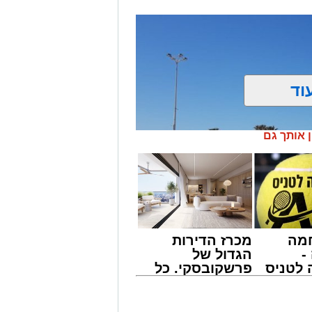
וד
ן אותך גם
מה
מכרז הדירות
-
הגדול של
לטניס
פרשקובסקי. כל
של
מה שצריך לדעת
 אשטוקר
לפני שמגישים
י -
הצעה לדירה
 רפורמת אזורי החנייה, השינויים