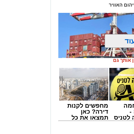
מייל -
ASHDODS@ISNET.CO.IL
הום האוויר
וד
ן אותך גם
מה
מחפשים לקנות
-
דירה? כאן
לטניס
תמצאו את כל
של
הדירות החדשות
למכירה באשדוד