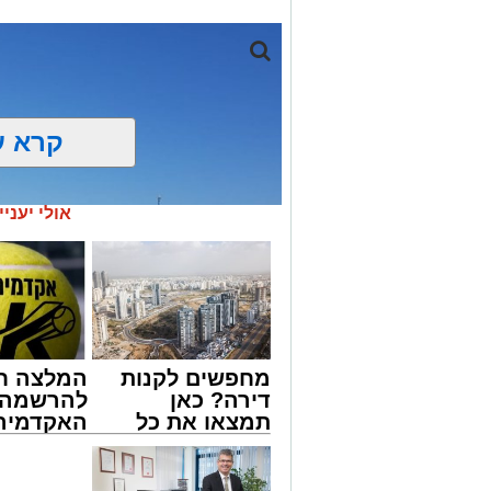
קרא ע
אולי יעניי
מחפשים לקנות
המלצה ח
דירה? כאן
להרשמה 
תמצאו את כל
האקדמיה 
הדירות החדשות
באשדוד 
מתחם חנייה בחוף אשדוד. צילום: עופר
למכירה באשדוד
אלפרד
>>>
קריאולנסק
גם אם אשדוד אינה נמצאת בשלב הראשון של