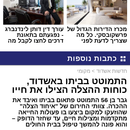
מכרז הדירות הגדול של
עורך דין דותן לינדנברג
פרשקובסקי. כל מה
- נפגעתם בתאונת
שצריך לדעת לפני
דרכים לחצו לקבל מה
שמגישים הצעה לדירה
שמגיע לכם
באשדוד
כתבות נוספות
חדשות אשדוד
>
מקומי
התמוטט בביתו באשדוד,
כוחות ההצלה הצילו את חייו
גבר בן 56 התמוטט פתאום בביתו ואיבד את
ההכרה. צוותי החירום של "איחוד הצלה"
שהוזעקו למקום ביצעו בו פעולות החייאה
מתקדמות ומצילות חיים, עד שחזר הדופק –
והוא פונה להמשך טיפול בבית החולים