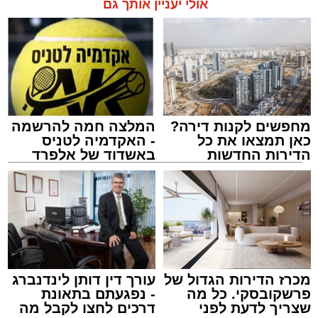
אולי יעניין אותך גם
הצוותים בשטח, ליבו של הגבר שב לפעום.
לאחר ייצוב מצבו הראשוני, הוא פונה באמבולנס
לבית חולים להמשך קבלת טיפול רפואי כשמצבו
מוגדר יציב.
מחפשים לקנות דירה?
המלצה חמה להרשמה
מעוניינים להגיב? לדווח ? צרו איתנו קשר במייל -
כאן תמצאו את כל
- האקדמיה לטניס
ASHDODS@ISNET.CO.IL
הדירות החדשות
באשדוד של אלפרד
למכירה באשדוד >>>
קריאולנסקי - לילדים
צילום: דוברות איחוד הצלה
עופר אשטוקר / 15:32 07.08.26
מכרז הדירות הגדול של
עורך דין דותן לינדנברג
פרשקובסקי. כל מה
- נפגעתם בתאונת
שצריך לדעת לפני
דרכים לחצו לקבל מה