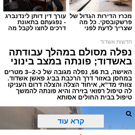
מכרז הדירות הגדול של
עורך דין דותן לינדנברג
פרשקובסקי. כל מה
- נפגעתם בתאונת
שצריך לדעת לפני
דרכים לחצו לקבל מה
תגים:
איחוד הצלה
,
אשדוד
,
הצלה
שמגישים הצעה לדירה
שמגיע לכם
באשדוד
חדשות אשדוד
אירוע דרמטי הסתיים בנס רפואי באשדוד, לאחר
נפלה מסולם במהלך עבודתה
שגבר בן 56 התמוטט בביתו שבאחד הרחובות
באשדוד; פונתה במצב בינוני
ברובע י"א בעיר, כתוצאה מאירוע פתאומי שגרם
להפסקת פעילות ליבו.
האישה, בת 56, נפלה מגובה של כ-2–3 מטרים
במחסן באזור דרך הרכבת בביג פאשן אשדוד.
צוותי מד”א, איחוד הצלה והצלה דרום העניקו
למקום הוזעקו מיד צוותי רפואה ומתנדבים של
לה טיפול רפואי בזירה והיא פונתה להמשך
ארגון "איחוד הצלה". החובשים והפרמדיקים
טיפול בבית החולים אסותא
שהגיעו לזירה הבחינו כי הגבר ללא דופק וללא
הכרה, ופתחו מיידית בפעולות החייאה מתקדמות,
הכוללות עיסויי לב ושימוש במפעם (דפיברילטור).
קרא עוד
בזכות התושייה והפעילות המהירה והמקצועית של