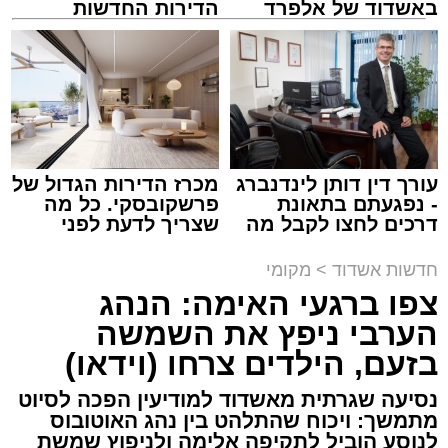
ASHDODS@ISNET.CO.IL
באשדוד של אלפרד
הדירות החדשות
קריאולנסקי - לילדים
למכירה באשדוד >>>
צילום: דוברות איחוד הצלה
עופר אשטוקר / 15:32 07.08.26
עורך דין דותן לינדנברג
מכרז הדירות הגדול של
- נפגעתם בתאונת
פרשקובסקי. כל מה
דרכים לחצו לקבל מה
שצריך לדעת לפני
תגים:
תאונת עבודה באשדוד
שמגיע לכם
שמגישים הצעה לדירה
באשדוד
חדשות אשדוד
>
מקומי
עובדת בת 56 נפצעה היום (שישי) באורח בינוני
צפו ברגעי האימה: הנהג
לאחר שנפלה מסולם במהלך עבודתה במחסן
הערבי ניפץ את השמשה
באזור דרך הרכבת, מתחם ביג פאשן באשדוד.
בזעם, הילדים צרחו (וידאו)
כוחות ההצלה הוזעקו למקום בעקבות דיווח על
נסיעה שגרתית מאשדוד למודיעין הפכה לסיוט
נפילה מגובה במהלך העבודה. עם הגעתם מצאו
מתמשך: ויכוח שהתלהט בין נהג האוטובוס
לנוסע הוביל לתקיפה אלימה ולניפוץ שמשת
את האישה בהכרה מלאה, כשהיא סובלת מחבלות