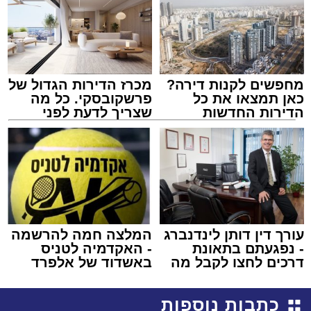
מחפשים לקנות דירה?
מכרז הדירות הגדול של
כאן תמצאו את כל
פרשקובסקי. כל מה
הדירות החדשות
שצריך לדעת לפני
למכירה באשדוד >>>
שמגישים הצעה לדירה
באשדוד
עורך דין דותן לינדנברג
המלצה חמה להרשמה
- נפגעתם בתאונת
- האקדמיה לטניס
דרכים לחצו לקבל מה
באשדוד של אלפרד
שמגיע לכם
קריאולנסקי - לילדים
כתבות נוספות