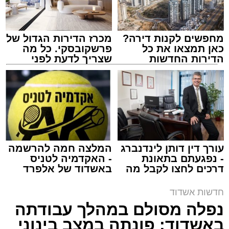
מחפשים לקנות דירה?
מכרז הדירות הגדול של
כאן תמצאו את כל
פרשקובסקי. כל מה
הדירות החדשות
שצריך לדעת לפני
למכירה באשדוד >>>
שמגישים הצעה לדירה
באשדוד
צילום: דוברות איחוד הצלה
מערכת האתר / 15:39 07.08.26
עורך דין דותן לינדנברג
המלצה חמה להרשמה
- נפגעתם בתאונת
- האקדמיה לטניס
דרכים לחצו לקבל מה
באשדוד של אלפרד
תגים:
איחוד הצלה
,
אשדוד
,
הצלה
שמגיע לכם
קריאולנסקי - לילדים
חדשות אשדוד
אירוע דרמטי הסתיים בנס רפואי באשדוד, לאחר
נפלה מסולם במהלך עבודתה
שגבר בן 56 התמוטט בביתו שבאחד הרחובות
באשדוד; פונתה במצב בינוני
ברובע י"א בעיר, כתוצאה מאירוע פתאומי שגרם