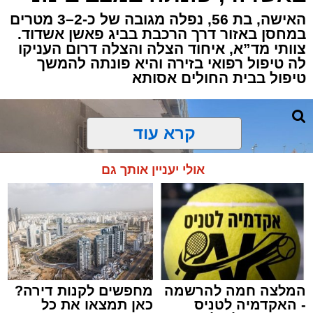
להפסקת פעילות ליבו.
האישה, בת 56, נפלה מגובה של כ-2–3 מטרים
במחסן באזור דרך הרכבת בביג פאשן אשדוד.
צוותי מד”א, איחוד הצלה והצלה דרום העניקו
למקום הוזעקו מיד צוותי רפואה ומתנדבים של
לה טיפול רפואי בזירה והיא פונתה להמשך
ארגון "איחוד הצלה". החובשים והפרמדיקים
טיפול בבית החולים אסותא
שהגיעו לזירה הבחינו כי הגבר ללא דופק וללא
הכרה, ופתחו מיידית בפעולות החייאה מתקדמות,
הכוללות עיסויי לב ושימוש במפעם (דפיברילטור).
קרא עוד
בזכות התושייה והפעילות המהירה והמקצועית של
אולי יעניין אותך גם
הצוותים בשטח, ליבו של הגבר שב לפעום.
לאחר ייצוב מצבו הראשוני, הוא פונה באמבולנס
לבית חולים להמשך קבלת טיפול רפואי כשמצבו
מוגדר יציב.
המלצה חמה להרשמה
מחפשים לקנות דירה?
מעוניינים להגיב? לדווח ? צרו איתנו קשר במייל -
- האקדמיה לטניס
כאן תמצאו את כל