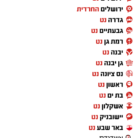
אוניות לחשמל חופי, הסבת מערכי התאורה ל-
LED, צמצום תנועת משאיות בשטחי הנמל וקידום
תחבורה חשמלית ואנרגיות מתחדשות.
כתוצאה מהמהלכים הללו, עצימות צריכת האנרגיה
בנמל המשיכה להשתפר וירדה מ-14.4 מיגא-ג'אול
לטונה משונעת בשנת 2023 ל-14.2 בשנת 2025,
כאשר במקביל הנמל מפעיל מערך ניטור אוויר
רציף הכולל חמש תחנות, מבצע פיקוח סביבתי
הדוק על פריקה וטעינה, מטפל במי נגר, משתמש
באמצעים לדיכוי אבק ומקיים למעלה מ-70
הדרכות בנושאי הגנת הסביבה לקבלנים ולבעלי
הרשאות.
את המגמה מסכמים ראשי הנהלת הנמל:
יו״ר
דירקטוריון חברת נמל אשדוד, שאול שניידר
,
ציין כי שנת 2025 המחישה פעם נוספת את