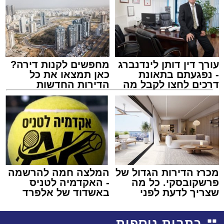
עורך דין דותן לינדנברג
מחפשים לקנות דירה?
- נפגעתם בתאונת
כאן תמצאו את כל
דרכים לחצו לקבל מה
הדירות החדשות
שמגיע לכם
למכירה באשדוד >>>
מכרז הדירות הגדול של
המלצה חמה להרשמה
פרשקובסקי. כל מה
- האקדמיה לטניס
שצריך לדעת לפני
באשדוד של אלפרד
שמגישים הצעה לדירה
קריאולנסקי - לילדים
באשדוד
כתבות נוספות