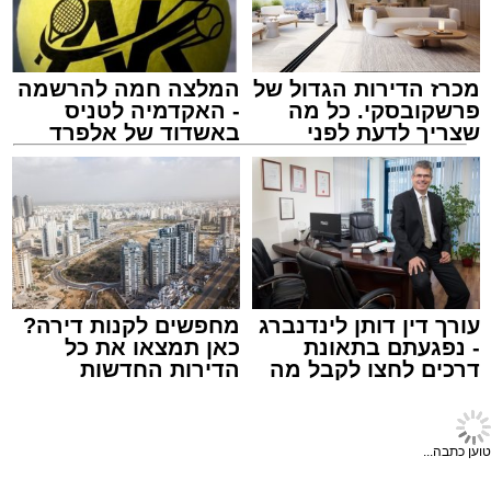
מכרז הדירות הגדול של
המלצה חמה להרשמה
פרשקובסקי. כל מה
- האקדמיה לטניס
שצריך לדעת לפני
באשדוד של אלפרד
שמגישים הצעה לדירה
קריאולנסקי - לילדים
באשדוד
צילום: מני בן ארוש
מערכת האתר / 10:44 06.08.26
עורך דין דותן לינדנברג
מחפשים לקנות דירה?
- נפגעתם בתאונת
כאן תמצאו את כל
דרכים לחצו לקבל מה
הדירות החדשות
שמגיע לכם
למכירה באשדוד >>>
תגים:
זיהום
,
אשדוד
,
נמל אשדוד
,
רפורמה
,
אוויר
טוען כתבה...
מאחורי חומות הבטון והמנופים של השער הימי