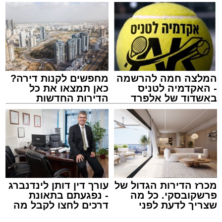
המלצה חמה להרשמה
מחפשים לקנות דירה?
- האקדמיה לטניס
כאן תמצאו את כל
באשדוד של אלפרד
הדירות החדשות
קריאולנסקי - לילדים
למכירה באשדוד >>>
מעגלים
מנהל האתר / 20:31 06.08.26
מכרז הדירות הגדול של
עורך דין דותן לינדנברג
פרשקובסקי. כל מה
- נפגעתם בתאונת
תגים:
הגרי"ב שרייבר
,
מעגלים
שצריך לדעת לפני
דרכים לחצו לקבל מה
שמגישים הצעה לדירה
שמגיע לכם