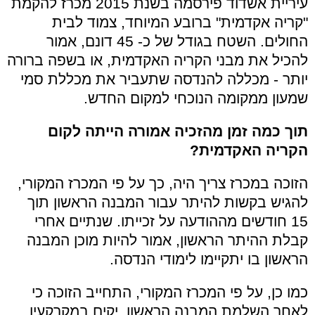
עיריית אשדוד פירסמה בשנת 2015 מכרז להקמת
"קריה אקדמית" ברובע המיוחד, צמוד לבית
החולים. השטח בגודל של כ- 45 דונם, אמור
להכיל את מבני הקריה האקדמית, או בשפה ברורה
יותר - מכללה להנדסה שתעביר את מכללת סמי
שמעון ממקומה הנוכחי למקום החדש.
תוך כמה זמן מהזכיה אמורה הייתה לקום
הקריה האקדמית?
הזוכה במכרז צריך היה, כך על פי המכרז המקורי,
להגיש בקשות להיתר עבור המבנה הראשון תוך
15 חודשים מההודעה על זכייתו. שנתיים אחרי
קבלת ההיתר הראשון, אמור להיות מוכן המבנה
הראשון בו יתקיימו לימודי הנדסה.
כמו כן, על פי המכרז המקורי, התחייב הזוכה כי
לאחר השלמת המבנה הראשון, יקים במקרקעין