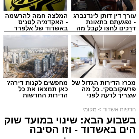
עורך דין דותן לינדנברג
המלצה חמה להרשמה
- נפגעתם בתאונת
- האקדמיה לטניס
דרכים לחצו לקבל מה
באשדוד של אלפרד
שמגיע לכם
קריאולנסקי - לילדים
נתיבי ישראל
מערכת האתר / 18:19 06.08.26
מכרז הדירות הגדול של
מחפשים לקנות דירה?
פרשקובסקי. כל מה
כאן תמצאו את כל
שצריך לדעת לפני
הדירות החדשות
מעוניינים להגיב? לדווח ? צרו איתנו קשר במייל -
שמגישים הצעה לדירה
למכירה באשדוד >>>
ASHDODS@ISNET.CO.IL
באשדוד
תגים:
אשדוד
,
נתיבי ישראל
חדשות אשדוד
>
מקומי
בשבוע הבא: שינוי במועד שוק
חברת "נתיבי ישראל" הודיעה על ביצוע עבודות
הים באשדוד - וזו הסיבה
תחזוקה ליליות במחלף אשדוד צפון שיימשכו