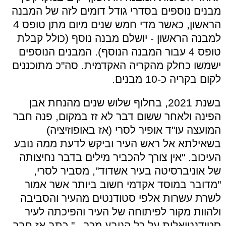
מבנים נוספים בסדרי גודל דומים לזה של המבנה
הראשון, כאשר מדי חמש שנים מיום מתן טופס 4
למבנה הראשון - יושלם מבנה נוסף (כולל קבלת
טופס 4 עבור המבנה הנוסף). המבנים הנוספים
ישמשו כחלק מהקריה האקדמית. סה"כ מתוכננים
לקום בקריה כ-10 מבנים.
בשנת 2021, בחלוף שלוש שנים מהנחת אבן
הפינה ולאחר ששום דבר לא זז במקום, פנה חבר
המועצה עו"ד אופיר לסרי (אז באופוזיציה)
בשאילתא אל ראש העיר וביקש לדעת ממה נובע
העיכוב. "
אין צורך להכביר מילים בדבר נחיצותה
של אוניברסיטה בעיר אשדוד", מסביר לסרי,
"מדובר במוסד אקדמי חשוב ביותר אשר אמור
לשרת עשרות אלפי סטודנטים מהעיר והסביבה
ולהוות מקור לפיתוחה של העיר והפיכתה לעיר
סטודנטיאלית על כל הנובע מכך..." כתב אז חבר