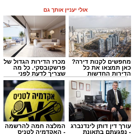
אולי יעניין אותך גם
מחפשים לקנות דירה?
מכרז הדירות הגדול של
כאן תמצאו את כל
פרשקובסקי. כל מה
הדירות החדשות
שצריך לדעת לפני
למכירה באשדוד >>>
שמגישים הצעה לדירה
באשדוד
עורך דין דותן לינדנברג
המלצה חמה להרשמה
- נפגעתם בתאונת
- האקדמיה לטניס