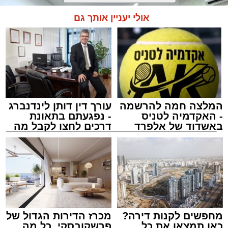
אולי יעניין אותך גם
המלצה חמה להרשמה
עורך דין דותן לינדנברג
- האקדמיה לטניס
- נפגעתם בתאונת
באשדוד של אלפרד
דרכים לחצו לקבל מה
קריאולנסקי - לילדים
שמגיע לכם
צילום: דוברות המשטרה
מערכת האתר / 15:35 09.08.26
מחפשים לקנות דירה?
מכרז הדירות הגדול של
כאן תמצאו את כל
פרשקובסקי. כל מה