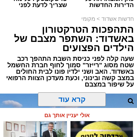
הדירות החדשות
שצריך לדעת לפני
למכירה באשדוד >>>
שמגישים הצעה לדירה
תגים:
משטרה
,
אשדוד
,
פשיטה
,
קזינו
באשדוד
חדשות אשדוד
>
מקומי
התהפכות הטרקטורון
פעילות יזומה של בלשי תחנת משטרת אשדוד
באשדוד: השתפר מצבם של
חשפה קזינו מחתרתי שפעל באחד המבנים בעיר.
הילדים הפצועים
הפשיטה התבצעה בעקבות מידע מודיעיני שהצביע
על פעילות בלתי חוקית המתקיימת במקום.
שעה קלה לפני כניסת השבת התהפך רכב
שטח מסוג "רייזר" סמוך לחוף חברת החשמל
באשדוד. האב ושני ילדיו פונו לבית החולים
עם הגעת הכוחות למבנה, דרשו השוטרים את
במצב קשה ובינוני, וכעת מעדכן הצוות הרפואי
פתיחת הדלתות, אך הנוכחים במקום בחרו
על שיפור במצבם
להתעלם וסירבו לאפשר לכוחות להיכנס. לנוכח
הסירוב, נאלצו הבלשים לפרוץ את הדלת בכוח
קרא עוד
כדי לחדור פנימה.
אולי יעניין אותך גם
בחיפוש שערכו השוטרים בתוך המתחם נתפסו
אמצעים רבים ששימשו להפעלת המשחקים, ובהם