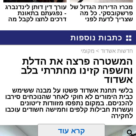
מכרז הדירות הגדול של
עורך דין דותן לינדנברג
פרשקובסקי. כל מה
- נפגעתם בתאונת
שצריך לדעת לפני
דרכים לחצו לקבל מה
שמגישים הצעה לדירה
שמגיע לכם
באשדוד
כתבות נוספות
חדשות אשדוד
>
מקומי
המשטרה פרצה את הדלת
וחשפה קזינו מחתרתי בלב
אשדוד
בלשי תחנת אשדוד פשטו על מבנה ששימש
כבית הימורים לא חוקי לאחר שהנוכחים סירבו
להכניסם. במקום נתפסו מזוודות ז'יטונים
ועשרות חבילות קלפים וחמישה חשודים עוכבו
לחקירה
קרא עוד