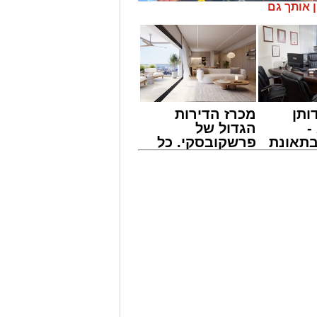
ן אותך גם
ותן
מכרז הדירות
-
הגדול של
תאונת
פרשקובסקי. כל
צו
מה שצריך לדעת
שמגיע
לפני שמגישים
הצעה לדירה
הימי המרכזי בישראל מתנהלת פעילות
באשדוד
דוח האחריות התאגידית (ESG) לשנת 2025 שמפרסמת חברת נמל אשדוד חושף
, שהתאפיינה במעבר הדרגתי ממציאות
יים ביטחוניים, תפעוליים וכלכליים
 כתשתית לאומית חיונית, תוך שמירה