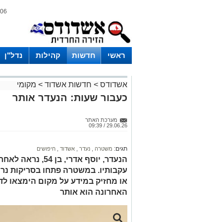
06 אוגוסט 2026 / 17:45
ראשי
חדשות
קהילות
נדל"ן
אשדודס
>
חדשות אשדוד
>
מקומי
כעבור שעות: הנעדר אותר
מערכת האתר
29.06.26 / 09:39
תגים:
משטרה
,
נעדר
,
אשדוד
,
חיפושים
עקבותיו. במשטרה פתחו בסריקות נר
או מחזיק במידע על מקום הימצאו לד
האחרונה הוא אותר