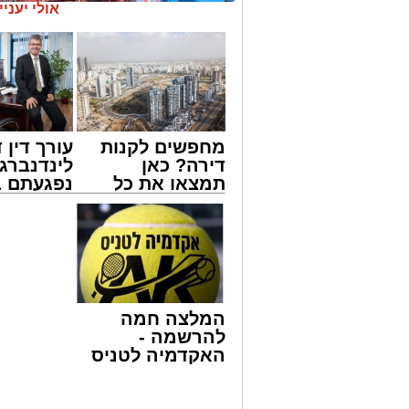
אולי יעניי
מחפשים לקנות
עורך דין ד
דירה? כאן
לינדנברג 
תמצאו את כל
נפגעתם ב
הדירות החדשות
דרכים לח
למכירה באשדוד
לקבל מה 
צילום: מני בן ארוש
>>>
לכם
מאחורי חומות הבטון והמנופים של השער 
ענפה.
המלצה חמה
את התנהלות החברה במהלך שנה מאתגרת
להרשמה -
חירום מתמשכת להתייצבות זהירה – לצד קש
האקדמיה לטניס
כבדים.
באשדוד של
אלפרד
למרות זאת, הנמל המשיך למלא את תפקידו