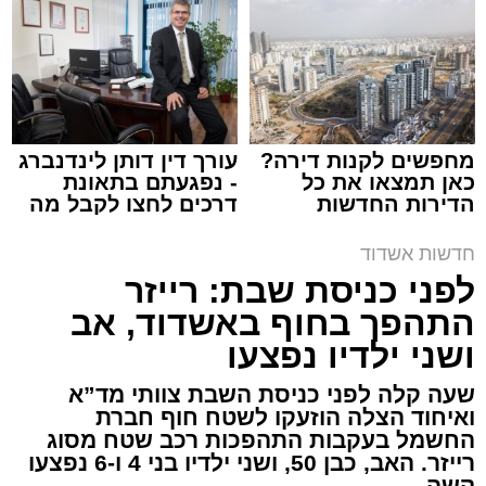
באשדוד
ארכיון המשטרה
עופר אשטוקר / 21:28 08.08.26
מחפשים לקנות דירה?
עורך דין דותן לינדנברג
כאן תמצאו את כל
- נפגעתם בתאונת
הדירות החדשות
דרכים לחצו לקבל מה
למכירה באשדוד >>>
שמגיע לכם
חדשות אשדוד
לפני כניסת שבת: רייזר
תגים:
משטרת אשדוד
,
פריצה לבית באשדוד
התהפך בחוף באשדוד, אב
תושב אשקלון בן 30 נעצר השבוע באשדוד לאחר
ושני ילדיו נפצעו
שנתפס ברחוב כשברשותו רכוש החשוד כגנוב,
שעה קלה לפני כניסת השבת צוותי מד”א
ובהמשך הובא לבית משפט השלום באשקלון,
ואיחוד הצלה הוזעקו לשטח חוף חברת
שהאריך את מעצרו עד ליום ראשון, 9 באוגוסט,
החשמל בעקבות התהפכות רכב שטח מסוג
לצורך המשך החקירה.
רייזר. האב, כבן 50, ושני ילדיו בני 4 ו-6 נפצעו
קשה