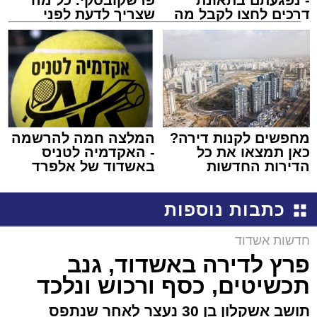
דרכים לחצו לקבל מה
שצריך לדעת לפני
שמגיע לכם
שמגישים הצעה לדירה
באשדוד
מחפשים לקנות דירה?
המלצה חמה להרשמה
כאן תמצאו את כל
- האקדמיה לטניס
הדירות החדשות
באשדוד של אלפרד
למכירה באשדוד >>>
קריאולנסקי - לילדים
כתבות נוספות
חדשות אשדוד
פרץ לדירה באשדוד, גנב
תכשיטים, כסף ורכוש ונלכד
תושב אשקלון בן 30 נעצר לאחר שנתפס