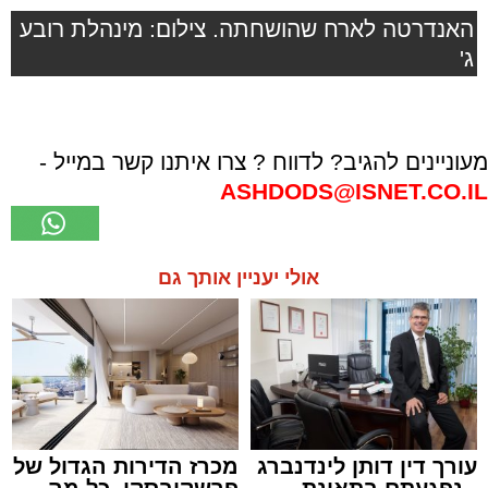
האנדרטה לארח שהושחתה. צילום: מינהלת רובע
ג'
מעוניינים להגיב? לדווח ? צרו איתנו קשר במייל -
ASHDODS@ISNET.CO.IL
אולי יעניין אותך גם
עורך דין דותן לינדנברג
מכרז הדירות הגדול של
- נפגעתם בתאונת
פרשקובסקי. כל מה