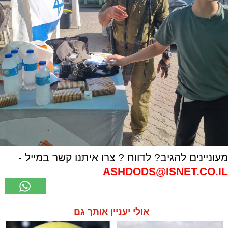
מעוניינים להגיב? לדווח ? צרו איתנו קשר במייל -
ASHDODS@ISNET.CO.IL
אולי יעניין אותך גם