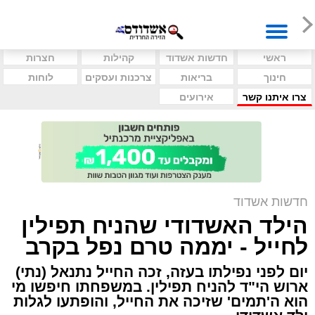
ראשי
חדשות אשדוד
קהילות
חצרות
חינוך
בריאות
צרכנות ועסקים
לוחות
צרו איתנו קשר
אירועים
חדשות אשדוד
הילד האשדודי שהניח תפילין
לחייל - יממה טרם נפל בקרב
יום לפני נפילתו בעזה, זכה החייל נתנאל (נתי)
ארוש הי"ד להניח תפילין. במשפחתו חיפשו מי
הוא ה'תמים' שזיכה את החייל, והופתעו לגלות