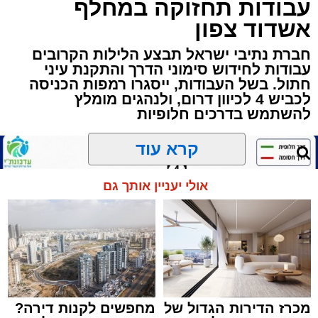
עבודות תחזוקה במחלף
שרייבר שליט"א והגאון רבי ישאי טולידנו שליט"א,
אשדוד צפון
שבשעה נדירה של קורת רוח ישתפו את שומעיהם
חברת נתיבי ישראל תבצע הלילות הקרובים
באשר ראו וקיבלו בבתי הוריהם, הגאון רבי פנחס
עבודות לחידוש סימוני הדרך והתקנת עיני
שרייבר זצ"ל והגאון רבי ניסים טולידנו זצ"ל, כאשר
חתול. בשל העבודות, ייסגרו רמפות הכניסה
מטרתם של הדברים שישמעו היא לעורר הלבבות
לכביש 4 לכיוון דרום, ולנהגים מומלץ
ולהחדיר אהבת אמת לתורה.
להשתמש בדרכים חלופיות
הארוע, במסגרת ארועי 'מעגלים', יתקיים בבית
קרא עוד
הכנסת 'חניכי הישיבות' רובע ג', ביום שלישי הקרוב
בשעה 21.00
אולי יעניין אותך גם
לאחר הארוע יתקיים רב שיח וכן פלפול תלמודי
בריתחא דאורייתא בעומקא דשמעתתא.
מכרז הדירות הגדול של
מחפשים לקנות דירה?