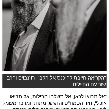
"הקריאה חייבת להיכנס אל הלב", רוזנבוים והרב
שור עם החיילים
"אל תבואו לכאן, אל תשלחו חבילות, אל תביאו
אוכל", חזר הסמח"ט והדגיש, מתחנן ומדבר מעומק