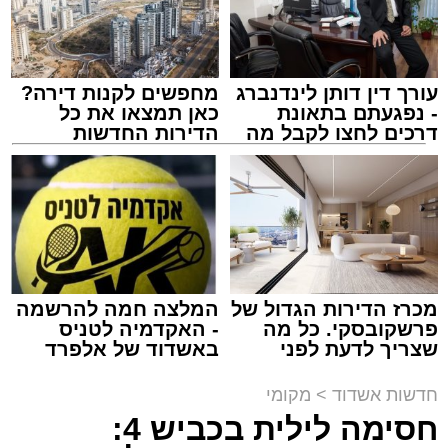
עורך דין דותן לינדנברג
מחפשים לקנות דירה?
- נפגעתם בתאונת
כאן תמצאו את כל
דרכים לחצו לקבל מה
הדירות החדשות
שמגיע לכם
למכירה באשדוד >>>
מעגלים
מנהל האתר / 20:31 06.08.26
מכרז הדירות הגדול של
המלצה חמה להרשמה
פרשקובסקי. כל מה
- האקדמיה לטניס
תגים:
הגרי"ב שרייבר
,
מעגלים
שצריך לדעת לפני
באשדוד של אלפרד
שמגישים הצעה לדירה
קריאולנסקי - לילדים
באשדוד
ארוע שטרם היה כמותו: בשבוע הבא ביום ג'
חדשות אשדוד
>
מקומי
יתכנסו המוני בחורי הישיבות שטרם החלו את זמן
חסימה לילית בכביש 4:
'אלול', והם יזכו לשמוע את גדולי הדור, מרן הגרי"ב