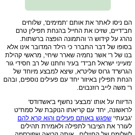
הם ניסו לאתר את אותם 'תמימים', שלוחים
חב"דיים, שזיכו את החייל בהנחת תפילין טרם
נהרג על קידוש ה' והתמונה הופצה ברשתות.
בסופו של דבר התברר כי הילד המדובר אינו אלא
בנו של ר' אשר נחמיה שארר שיחי', מראשי קהילת
'מעייני ישראל חב"ד' בעיר וחתנו של רב חסידי גור
הגרש"ד גרוס שליט"א, שיצא למבצע מיוחד של
הנחת תפילין באיזור יחד עם פעילים נוספים, ובהם
ר' משה לייב רוזנבוים.
הדיווח על אותו 'מבצע' נחשף ב'אשדודס'
לראשונה, יחד עם קריאתו הנוקבת של סמח"ט
'גבעתי'
שפגש באותם פעילים והוא קרא להם
לעורר את הציבור לתפילה ולאמירת תהילים
לשלומם של החיילים. אותה קריאה שפורסמה