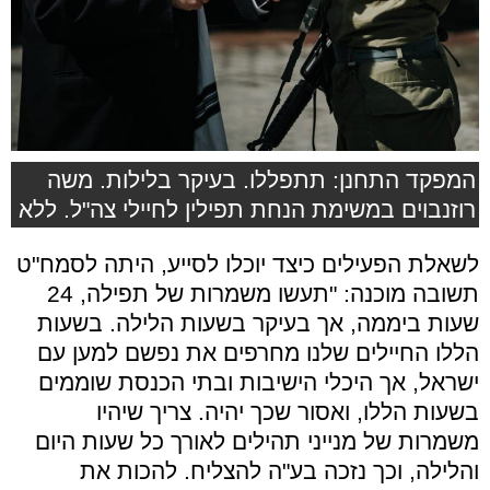
המפקד התחנן: תתפללו. בעיקר בלילות. משה
רוזנבוים במשימת הנחת תפילין לחיילי צה"ל. ללא
לשאלת הפעילים כיצד יוכלו לסייע, היתה לסמח"ט
תשובה מוכנה: "תעשו משמרות של תפילה, 24
שעות ביממה, אך בעיקר בשעות הלילה. בשעות
הללו החיילים שלנו מחרפים את נפשם למען עם
ישראל, אך היכלי הישיבות ובתי הכנסת שוממים
בשעות הללו, ואסור שכך יהיה. צריך שיהיו
משמרות של מנייני תהילים לאורך כל שעות היום
והלילה, וכך נזכה בע"ה להצליח. להכות את