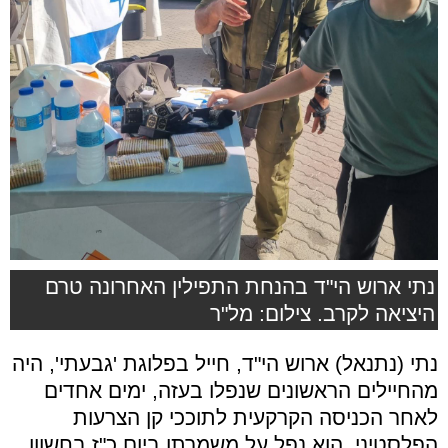
נתי ארוש הי"ד בהנחת התפילין האחרונה טרם
היציאה לקרב. צילום: מל"ר
נתי (נתנאל) ארוש הי"ד, חייל בפלוגת 'גבעתי', היה
מהחיילים הראשונים שנפלו בעזה, ימים אחדים
לאחר הכניסה הקרקעית לתוככי קן הצרעות
הפלסטיני. הוא נפל על משמרתו ביום כ"ז בחשוון,