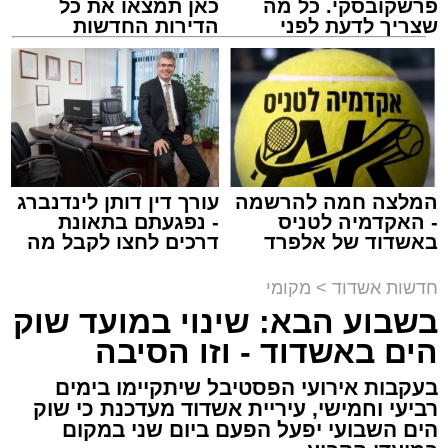
פרשקובסקי. כל מה
כאן תמצאו את כל
שצריך לדעת לפני
הדירות החדשות
שמגישים הצעה לדירה
למכירה באשדוד >>>
באשדוד
נתיבי ישראל
מערכת האתר / 18:19 06.08.26
המלצה חמה להרשמה
עורך דין דותן לינדנברג
- האקדמיה לטניס
- נפגעתם בתאונת
באשדוד של אלפרד
דרכים לחצו לקבל מה
מעוניינים להגיב? לדווח ? צרו איתנו קשר במייל -
קריאולנסקי - לילדים
שמגיע לכם
ASHDODS@ISNET.CO.IL
תגים:
אשדוד
,
נתיבי ישראל
חדשות אשדוד
>
מקומי
בשבוע הבא: שינוי במועד שוק
חברת "נתיבי ישראל" הודיעה על ביצוע עבודות
הים באשדוד - וזו הסיבה
תחזוקה ליליות במחלף אשדוד צפון שיימשכו
בעקבות אירועי הפסטיבל שיתקיימו בימים
במשך שני לילות, בימים ראשון ושני, ה-9 וה-10
רביעי וחמישי, עיריית אשדוד מעדכנת כי שוק
באוגוסט 2026, בין השעות 23:00 בלילה ועד
הים השבועי יפעל הפעם ביום שני במקום
05:00 בבוקר למחרת.