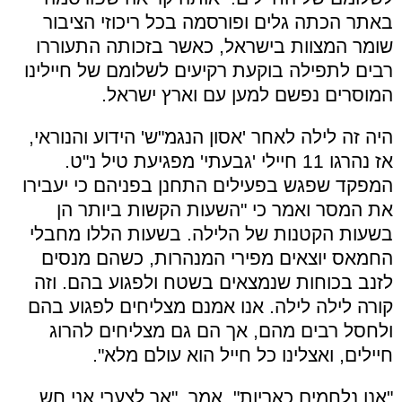
באתר הכתה גלים ופורסמה בכל ריכוזי הציבור
שומר המצוות בישראל, כאשר בזכותה התעוררו
רבים לתפילה בוקעת רקיעים לשלומם של חיילינו
המוסרים נפשם למען עם וארץ ישראל.
היה זה לילה לאחר 'אסון הנגמ"ש' הידוע והנוראי,
אז נהרגו 11 חיילי 'גבעתי' מפגיעת טיל נ"ט.
המפקד שפגש בפעילים התחנן בפניהם כי יעבירו
את המסר ואמר כי "השעות הקשות ביותר הן
בשעות הקטנות של הלילה. בשעות הללו מחבלי
החמאס יוצאים מפירי המנהרות, כשהם מנסים
לזנב בכוחות שנמצאים בשטח ולפגוע בהם. וזה
קורה לילה לילה. אנו אמנם מצליחים לפגוע בהם
ולחסל רבים מהם, אך הם גם מצליחים להרוג
חיילים, ואצלינו כל חייל הוא עולם מלא".
"אנו נלחמים כאריות", אמר, "אך לצערי אני חש