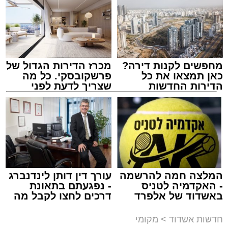
מחפשים לקנות דירה?
מכרז הדירות הגדול של
כאן תמצאו את כל
פרשקובסקי. כל מה
התרמת דם. מדא
הדירות החדשות
שצריך לדעת לפני
מנהל האתר / 21:31 09.08.26
למכירה באשדוד >>>
שמגישים הצעה לדירה
באשדוד
תגים:
מד"א
,
התרמת דם
המלצה חמה להרשמה
עורך דין דותן לינדנברג
- האקדמיה לטניס
- נפגעתם בתאונת
150 את חניות הרכבים ליד ה'שטיבלעך' קהל
באשדוד של אלפרד
דרכים לחצו לקבל מה
קריאולנסקי - לילדים
שמגיע לכם
חסידים באשדוד החליפו בערבו של יום חמישי
חדשות אשדוד
>
מקומי
האחרון שורה של ניידות התרמת דם של בנק הדם