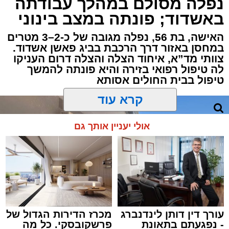
נפלה מסולם במהלך עבודתה
שגבר בן 56 התמוטט בביתו שבאחד הרחובות
באשדוד; פונתה במצב בינוני
ברובע י"א בעיר, כתוצאה מאירוע פתאומי שגרם
להפסקת פעילות ליבו.
האישה, בת 56, נפלה מגובה של כ-2–3 מטרים
במחסן באזור דרך הרכבת בביג פאשן אשדוד.
צוותי מד”א, איחוד הצלה והצלה דרום העניקו
למקום הוזעקו מיד צוותי רפואה ומתנדבים של
לה טיפול רפואי בזירה והיא פונתה להמשך
ארגון "איחוד הצלה". החובשים והפרמדיקים
טיפול בבית החולים אסותא
שהגיעו לזירה הבחינו כי הגבר ללא דופק וללא
הכרה, ופתחו מיידית בפעולות החייאה מתקדמות,
הכוללות עיסויי לב ושימוש במפעם (דפיברילטור).
קרא עוד
בזכות התושייה והפעילות המהירה והמקצועית של
אולי יעניין אותך גם
הצוותים בשטח, ליבו של הגבר שב לפעום.
לאחר ייצוב מצבו הראשוני, הוא פונה באמבולנס
לבית חולים להמשך קבלת טיפול רפואי כשמצבו
מוגדר יציב.