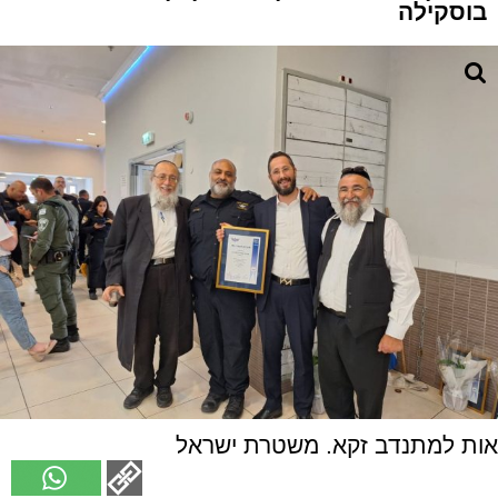
בוסקילה
אות למתנדב זקא. משטרת ישראל