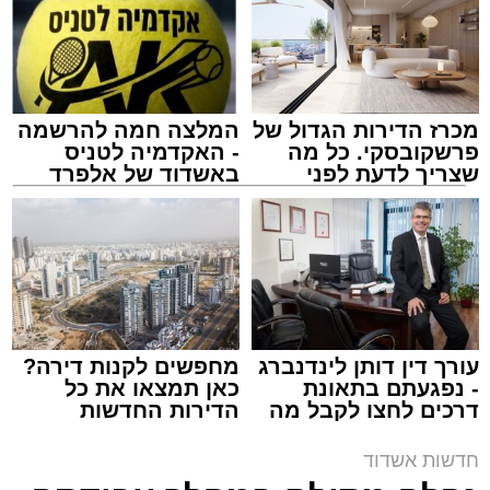
מכרז הדירות הגדול של
המלצה חמה להרשמה
פרשקובסקי. כל מה
- האקדמיה לטניס
שצריך לדעת לפני
באשדוד של אלפרד
שמגישים הצעה לדירה
קריאולנסקי - לילדים
באשדוד
צילום: דוברות איחוד הצלה
מערכת האתר / 15:39 07.08.26
עורך דין דותן לינדנברג
מחפשים לקנות דירה?
- נפגעתם בתאונת
כאן תמצאו את כל
דרכים לחצו לקבל מה
הדירות החדשות
תגים:
איחוד הצלה
,
אשדוד
,
הצלה
שמגיע לכם
למכירה באשדוד >>>
חדשות אשדוד
אירוע דרמטי הסתיים בנס רפואי באשדוד, לאחר