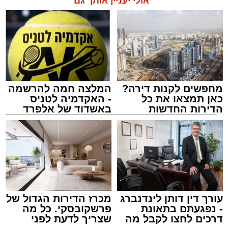
אולי יעניין אותך גם
מחפשים לקנות דירה?
המלצה חמה להרשמה
כאן תמצאו את כל
- האקדמיה לטניס
הדירות החדשות
באשדוד של אלפרד
למכירה באשדוד >>>
קריאולנסקי - לילדים
מעגלים
מנהל האתר / 20:31 06.08.26
עורך דין דותן לינדנברג
מכרז הדירות הגדול של
- נפגעתם בתאונת
פרשקובסקי. כל מה
תגים:
הגרי"ב שרייבר
,
מעגלים
דרכים לחצו לקבל מה
שצריך לדעת לפני