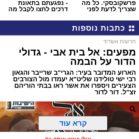
פרשקובסקי. כל מה
- נפגעתם בתאונת
שצריך לדעת לפני
דרכים לחצו לקבל מה
שמגישים הצעה לדירה
שמגיע לכם
באשדוד
כתבות נוספות
חדשות אשדוד
מפעים: אל בית אבי - גדולי
הדור על הבמה
הארוע המדובר בעיר: הגרי"ב שרייבר והגאון
רבי ישי טולידנו שליט"א יעמדו מול הצורבים
הצעירים ויספרו את אשר ראו בבתי הוריהם
זצ"ל. דור לדור
קרא עוד