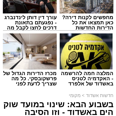
מחפשים לקנות דירה?
עורך דין דותן לינדנברג
כאן תמצאו את כל
- נפגעתם בתאונת
הדירות החדשות
דרכים לחצו לקבל מה
למכירה באשדוד >>>
שמגיע לכם
נתיבי ישראל
מערכת האתר / 18:19 06.08.26
המלצה חמה להרשמה
מכרז הדירות הגדול של
- האקדמיה לטניס
פרשקובסקי. כל מה
באשדוד של אלפרד
שצריך לדעת לפני
מעוניינים להגיב? לדווח ? צרו איתנו קשר במייל -
קריאולנסקי - לילדים
שמגישים הצעה לדירה
ASHDODS@ISNET.CO.IL
תגים:
אשדוד
,
נתיבי ישראל
באשדוד
חדשות אשדוד
>
מקומי
בשבוע הבא: שינוי במועד שוק
חברת "נתיבי ישראל" הודיעה על ביצוע עבודות
הים באשדוד - וזו הסיבה
תחזוקה ליליות במחלף אשדוד צפון שיימשכו