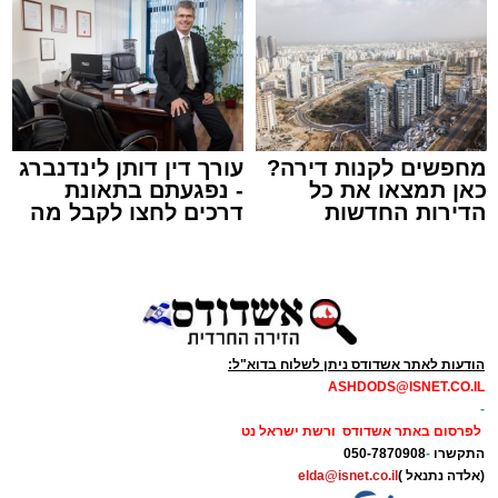
באשדוד
צילום: מני בן ארוש
מערכת האתר / 10:44 06.08.26
מחפשים לקנות דירה?
עורך דין דותן לינדנברג
כאן תמצאו את כל
- נפגעתם בתאונת
הדירות החדשות
דרכים לחצו לקבל מה
למכירה באשדוד >>>
שמגיע לכם
תגים:
זיהום
,
אשדוד
,
נמל אשדוד
,
רפורמה
,
אוויר
מאחורי חומות הבטון והמנופים של השער הימי
המרכזי בישראל מתנהלת פעילות ענפה.
הודעות לאתר אשדודס ניתן לשלוח בדוא"ל:
ASHDODS@ISNET.CO.IL
דוח האחריות התאגידית (ESG) לשנת 2025
-
שמפרסמת חברת נמל אשדוד חושף את התנהלות
לפרסום באתר אשדודס ורשת ישראל נט
החברה במהלך שנה מאתגרת, שהתאפיינה
התקשרו
-
050-7870908
(אלדה נתנאל )
elda@isnet.co.il
במעבר הדרגתי ממציאות חירום מתמשכת