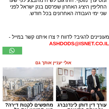
ומס ערך מוסף. התרגום לש"ח מתבצע לפי שער
החליפין היציג האחרון שפרסם בנק ישראל לפני
שני ימי העבודה האחרונים בכל חודש.
מעוניינים להגיב? לדווח ? צרו איתנו קשר במייל -
ASHDODS@ISNET.CO.IL
אולי יעניין אותך גם
עורך דין דותן לינדנברג
מחפשים לקנות דירה?