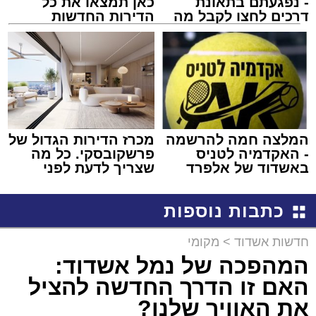
- נפגעתם בתאונת
כאן תמצאו את כל
דרכים לחצו לקבל מה
הדירות החדשות
שמגיע לכם
למכירה באשדוד >>>
המלצה חמה להרשמה
מכרז הדירות הגדול של
- האקדמיה לטניס
פרשקובסקי. כל מה
באשדוד של אלפרד
שצריך לדעת לפני
קריאולנסקי - לילדים
שמגישים הצעה לדירה
באשדוד
כתבות נוספות
חדשות אשדוד
>
מקומי
המהפכה של נמל אשדוד:
האם זו הדרך החדשה להציל
את האוויר שלנו?