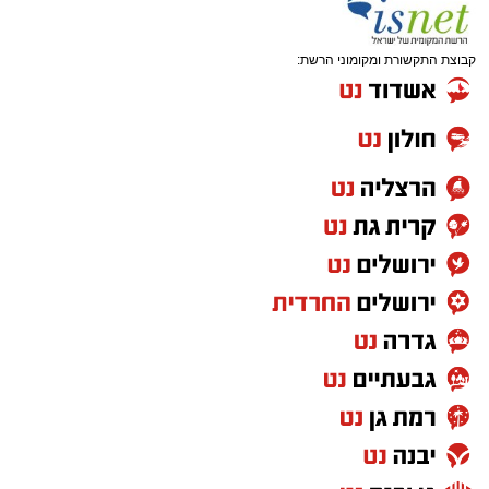
להתייצבות זהירה – לצד קשיים ביטחוניים,
תפעוליים וכלכליים כבדים.
קבוצת התקשורת ומקומוני הרשת:
למרות זאת, הנמל המשיך למלא את תפקידו
כתשתית לאומית חיונית, תוך שמירה על רציפות
תפקודית מלאה והבטחת זרימת הסחורות לישראל
וממנה.
במרכז הדוח עומדת תוכנית אסטרטגית ארוכת
טווח להפחתת פליטות גזי חממה עד שנת 2030,
הכוללת מהלכים רחבי היקף כמו חשמול ציוד
תפעולי, מעבר למנופי ERTG חשמליים, חיבור
אוניות לחשמל חופי, הסבת מערכי התאורה ל-
LED, צמצום תנועת משאיות בשטחי הנמל וקידום
תחבורה חשמלית ואנרגיות מתחדשות.
כתוצאה מהמהלכים הללו, עצימות צריכת האנרגיה