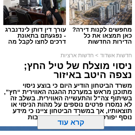
אילוסטרציה מעצר חשוד
מערכת האתר / 00:13 06.08.26
מחפשים לקנות דירה?
עורך דין דותן לינדנברג
כאן תמצאו את כל
- נפגעתם בתאונת
הדירות החדשות
דרכים לחצו לקבל מה
למכירה באשדוד >>>
שמגיע לכם
חדשות אשדוד
>
חדשות ארציות
ניסוי מוצלח של טיל החץ;
תגים:
משטרה
,
מעצר
,
אלימות
,
אשדוד
נצפה היטב באיזור
דרמה קשה ברחובות אשדוד: אירוע אלימות חמור
משרד הביטחון הודיע היום כי בוצע ניסוי
התרחש בשעות אחר הצהריים (רביעי) באחד
מתוכנן מראש במערכת ההגנה האווירית “חץ”,
הפארקים המרכזיים בעיר, במהלכו נדקר נער בן
בשיתוף צה”ל והתעשייה האווירית. בשלב זה
12 ונפצע.
לא נמסרו פרטים נוספים על מהות הניסוי או
תוצאותיו, אך במשרד הביטחון ציינו כי מידע
נוסף יפורסם במהלך השעות הקרובות
עם קבלת הדיווח במוקד 100 ובמוקדי החירום,
הוזעקו למקום כוחות הצלה רבים יחד עם שוטרי
תחנת אשדוד. צוותי הרפואה שהגיעו לזירה העניקו
קרא עוד