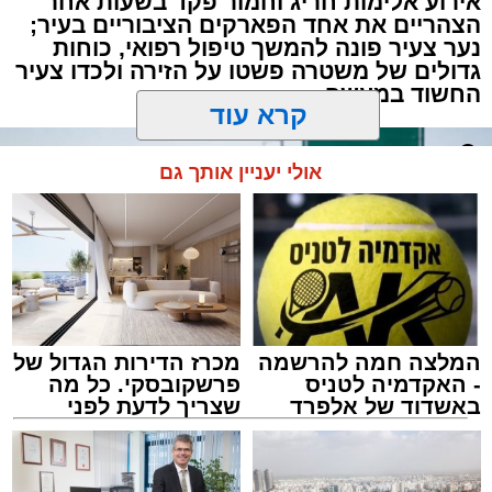
אירוע אלימות חריג וחמור פקד בשעות אחר
הצהריים את אחד הפארקים הציבוריים בעיר;
נער צעיר פונה להמשך טיפול רפואי, כוחות
גדולים של משטרה פשטו על הזירה ולכדו צעיר
החשוד במעשה
קרא עוד
אולי יעניין אותך גם
המלצה חמה להרשמה
מכרז הדירות הגדול של
- האקדמיה לטניס
פרשקובסקי. כל מה
באשדוד של אלפרד
שצריך לדעת לפני
קריאולנסקי - לילדים
שמגישים הצעה לדירה
באשדוד