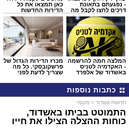
- נפגעתם בתאונת
כאן תמצאו את כל
דרכים לחצו לקבל מה
הדירות החדשות
שמגיע לכם
למכירה באשדוד >>>
המלצה חמה להרשמה
מכרז הדירות הגדול של
- האקדמיה לטניס
פרשקובסקי. כל מה
באשדוד של אלפרד
שצריך לדעת לפני
קריאולנסקי - לילדים
שמגישים הצעה לדירה
באשדוד
כתבות נוספות
חדשות אשדוד
>
מקומי
התמוטט בביתו באשדוד,
כוחות ההצלה הצילו את חייו