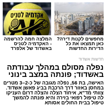
שמגיע לכם
שמגישים הצעה לדירה
באשדוד
צילום: דוברות איחוד הצלה
מערכת האתר / 15:39 07.08.26
מחפשים לקנות דירה?
המלצה חמה להרשמה
כאן תמצאו את כל
- האקדמיה לטניס
הדירות החדשות
באשדוד של אלפרד
תגים:
איחוד הצלה
,
אשדוד
,
הצלה
למכירה באשדוד >>>
קריאולנסקי - לילדים
חדשות אשדוד
אירוע דרמטי הסתיים בנס רפואי באשדוד, לאחר
נפלה מסולם במהלך עבודתה
שגבר בן 56 התמוטט בביתו שבאחד הרחובות
באשדוד; פונתה במצב בינוני
ברובע י"א בעיר, כתוצאה מאירוע פתאומי שגרם
להפסקת פעילות ליבו.
האישה, בת 56, נפלה מגובה של כ-2–3 מטרים
במחסן באזור דרך הרכבת בביג פאשן אשדוד.
צוותי מד”א, איחוד הצלה והצלה דרום העניקו
למקום הוזעקו מיד צוותי רפואה ומתנדבים של
לה טיפול רפואי בזירה והיא פונתה להמשך
ארגון "איחוד הצלה". החובשים והפרמדיקים
טיפול בבית החולים אסותא