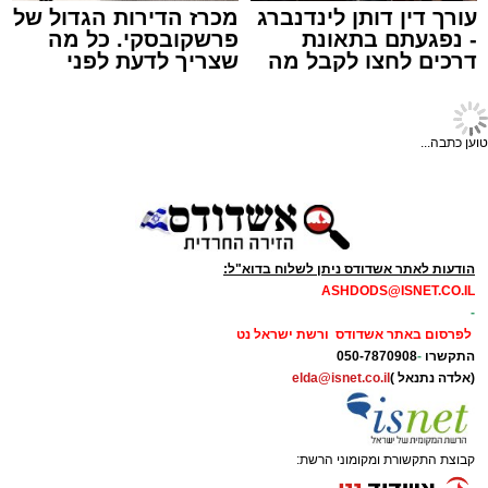
עורך דין דותן לינדנברג
מכרז הדירות הגדול של
- נפגעתם בתאונת
פרשקובסקי. כל מה
דרכים לחצו לקבל מה
שצריך לדעת לפני
תגים:
תאונת עבודה באשדוד
שמגיע לכם
שמגישים הצעה לדירה
באשדוד
עובדת בת 56 נפצעה היום (שישי) באורח בינוני
טוען כתבה...
לאחר שנפלה מסולם במהלך עבודתה במחסן
באזור דרך הרכבת, מתחם ביג פאשן באשדוד.
כוחות ההצלה הוזעקו למקום בעקבות דיווח על
נפילה מגובה במהלך העבודה. עם הגעתם מצאו
הודעות לאתר אשדודס ניתן לשלוח בדוא"ל:
ASHDODS@ISNET.CO.IL
את האישה בהכרה מלאה, כשהיא סובלת מחבלות
-
במספר אזורים בגופה לאחר שנפלה מגובה של
לפרסום באתר אשדודס ורשת ישראל נט
כ-2 עד 3 מטרים.
התקשרו
-
050-7870908
(אלדה נתנאל )
elda@isnet.co.il
רפאל אוקנין, כונן הצלה דרום, סיפר: “כשהגעתי
למקום הבחנתי בעובדת כשהיא בהכרה מלאה