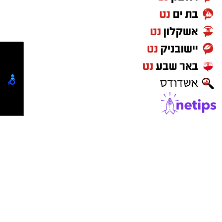
החובשים יעקב מזוז, אליעזר בן דוד ויוסי ברנשטיין
מסרו כי האישה נפלה מסולם תוך כדי עבודתה
במחסן, ולאחר טיפול ראשוני פונתה להמשך טיפול
בבית החולים כשמצבה מוגדר בינוני.
מעוניינים להגיב? לדווח ? צרו איתנו קשר במייל -
ASHDODS@ISNET.CO.IL
נדל"ן באשדוד
ישראל נט
-
בתי מלון באשדוד
יישובניק נט
פרסום במקומונים
מקומון אשדוד
משלוחים באשדוד
מסעדות באשדוד