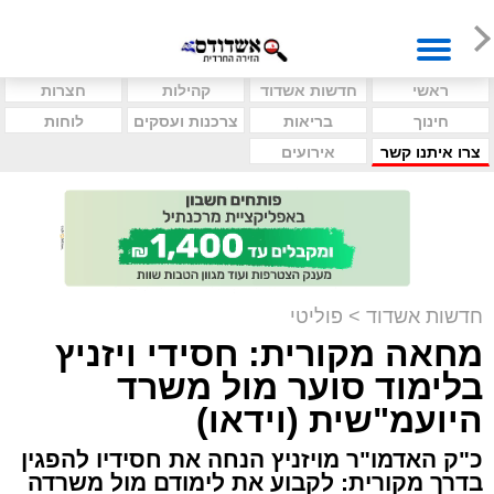
ראשי
חדשות אשדוד
קהילות
חצרות
חינוך
בריאות
צרכנות ועסקים
לוחות
צרו איתנו קשר
אירועים
חדשות אשדוד
>
פוליטי
מחאה מקורית: חסידי ויזניץ
בלימוד סוער מול משרד
היועמ"שית (וידאו)
כ"ק האדמו"ר מויזניץ הנחה את חסידיו להפגין
בדרך מקורית: לקבוע את לימודם מול משרדה