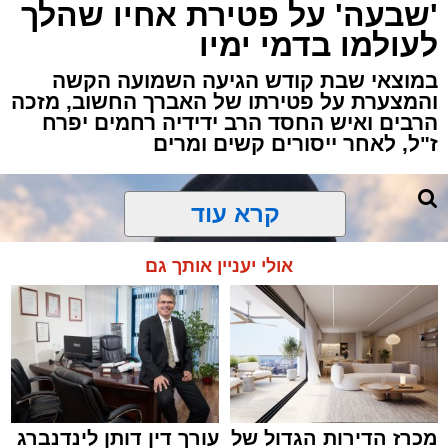
'שבעה' על פטירת אחיו שהלך
באשדוד, כתוצאה ממנו נפצע גבר כבן 30 באורח
לעולמו בדמי ימיו
בינוני.
במוצאי שבת קודש הגיעה השמועה הקשה
כוחות ההצלה ומד"א יחד עם מתנדבי "הצלה
והמצערת על פטירתו של האברך החשוב, מזכה
הרבים ואיש החסד הרב ידידיה רחמים יפרח
דרום" ו"איחוד הצלה" הוזעקו לזירה בעקבות דיווח
ז"ל, לאחר ייסורים קשים ומרים
על אירוע אלימות וירי.
החובשים והפרמדיקים שהגיעו למקום העניקו
לפצוע טיפול רפואי ראשוני, ולאחר מכן הוא פונה
קרא עוד
להמשך טיפול בבית החולים כשמצבו מוגדר בינוני.
אולי יעניין אותך גם
כוחות משטרה שהגיעו למקום סגרו את הזירה
ופתחו בחקירה לבדיקת נסיבות האירוע ולאיתור
החשודים.
בעקבות הירי, כל היציאות מאשדוד חסומות
באמצעות מחסומים משטרתיים בניסיון ללכוד את
היורה.
מכרז הדירות הגדול של
עורך דין דותן לינדנברג