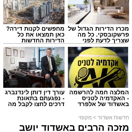
מכרז הדירות הגדול של
מחפשים לקנות דירה?
פרשקובסקי. כל מה
כאן תמצאו את כל
שצריך לדעת לפני
הדירות החדשות
שמגישים הצעה לדירה
למכירה באשדוד >>>
באשדוד
צילום: שמחה חסיד הצלה דרום
מערכת האתר / 00:47 09.08.26
המלצה חמה להרשמה
עורך דין דותן לינדנברג
- האקדמיה לטניס
- נפגעתם בתאונת
באשדוד של אלפרד
דרכים לחצו לקבל מה
קריאולנסקי - לילדים
שמגיע לכם
תגים:
אשדוד
,
ירי
חדשות אשדוד
>
מקומי
מזכה הרבים באשדוד יושב
אירוע ירי חמור התרחש לפני שעה קלה ברובע ב'