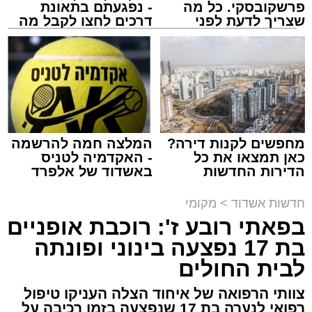
פרשקובסקי. כל מה
- נפגעתם בתאונת
שצריך לדעת לפני
דרכים לחצו לקבל מה
שמגישים הצעה לדירה
שמגיע לכם
מעוניינים להגיב? לדווח ? צרו איתנו קשר במייל -
באשדוד
ASHDODS@ISNET.CO.IL
צילום: א' מיכאלי
מערכת האתר / 00:41 09.08.26
מחפשים לקנות דירה?
המלצה חמה להרשמה
כאן תמצאו את כל
- האקדמיה לטניס
הדירות החדשות
באשדוד של אלפרד
למכירה באשדוד >>>
קריאולנסקי - לילדים
תגים:
אשדוד
,
פטירה
,
אלעד
חדשות אשדוד
>
מקומי
במוצאי שבת קודש הגיע השמועה הקשה והמצערת
בפאתי רובע ז': רוכבת אופניים
על פטירתו של האברך החשוב, מזכה הרבים ואיש
בת 17 נפצעה בינוני ופונתה
החסד הרב ידידיה רחמים יפרח ז"ל, אחיו של הגאון
לבית החולים
רבי שמעון יוחאי יפרח שליט"א – תושב העיר ומגיד
צוותי הרפואה של איחוד הצלה העניקו טיפול
שיעור בשיעור "אור החיים" הקדוש, מוסר רשת
רפואי לנערה בת 17 שנפצעה בזמן רכיבה על