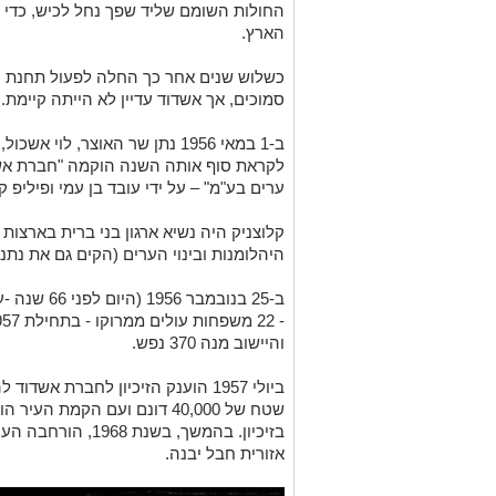
החולות השומם שליד שפך נחל לכיש, כדי
הארץ.
כשלוש שנים אחר כך החלה לפעול תחנת ה
סמוכים, אך אשדוד עדיין לא הייתה קיימת.
ב-1 במאי 1956 נתן שר האוצר, לו
לקראת סוף אותה השנה הוקמה "חברת אשד
ערים בע"מ" – על ידי עובד בן עמי ופיליפ ק
קלוצניק היה נשיא ארגון בני ברית בארצות 
היהלומנות ובינוי הערים (הקים גם את נתנ
ב-25 בנובמב
והיישוב מנה 370 נפש.
ביולי 1957 הוענק הזיכיון לחברת אשד
שטח של 40,000 דונם ועם הקמת
אזורית חבל יבנה‏.