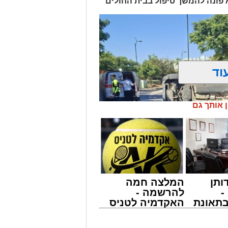
א פונה להמשך טיפול בבית החולים
וד
ן אותך גם
ותן
המלצה חמה
-
להרשמה -
תאונת
האקדמיה לטניס
צו
באשדוד של
שמגיע
אלפרד