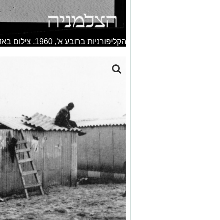
הקליפורניות ברובע א', 1960. צילום באדיבות הארכיון העירוני לתולדות אשדוד