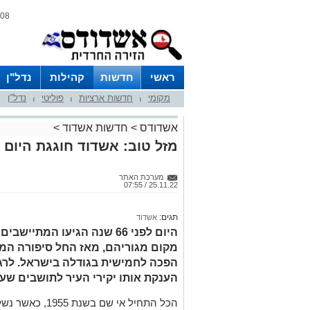
08 אוגוסט 2026 / 14:44
ראשי
חדשות
קהילות
נדל"ן
מקומי
חדשות ארציות
פוליטי
נדל"ן
|
|
|
אשדודס
>
חדשות אשדוד
>
מזל טוב: אשדוד חוגגת היום 66 שנה
מערכת האתר
25.11.22 / 07:55
תגים:
אשדוד
היום לפני 66 שנה הגיעו המת
מקום מגוריהם, מאז החל סיפורה המו
הפכה לחמישית בגודלה בישראל. לרגל
הענקת אותו יקירי העיר לתושבים שע
הכל התחיל אי שם