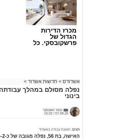
>>>
לכם
שבאחד הרחובות ברובע י"א בעיר, כתוצא
ליבו.
למקום הוזעקו מיד צוותי רפואה ומתנדבים 
מכרז הדירות
והפרמדיקים שהגיעו לזירה הבחינו כי הגבר
הגדול של
בפעולות החייאה מתקדמות, הכוללות עיסוי
פרשקובסקי. כל
מה שצריך לדעת
בזכות התושייה והפעילות המהירה והמקצו
לפני שמגישים
שב לפעום.
הצעה לדירה
לאחר ייצוב מצבו הראשוני, הוא פונה באמ
באשדוד
רפואי כשמצבו מוגדר יציב.
מעוניינים להגיב? לדווח ? צרו איתנו קשר ב
אשדודס
>
חדשות אשדוד
>
נפלה מסולם במהלך עבודתה 
בינוני
עופר אשטוקר
07.08.26 / 15:32
תגים:
תאונת עבודה באשדוד