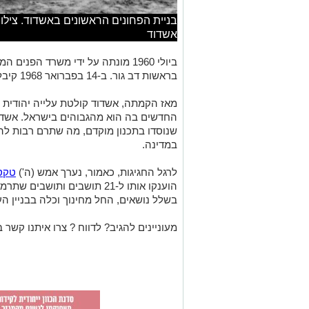
בניית הפחונים הראשונים באשדוד. צילום
אשדוד
ביולי 1960 מונתה על ידי משרד הפ
בראשות דב גור. ב-14 בפברואר 1968 קיבלה אשדוד מעמד של עיר.
מאז הקמתה, אשדוד קולטת עלייה יהודית 
החדשים בה הוא מהגבוהים בישראל. אשדו
שנוסדו בתכנון מוקדם, מה שתרם רבות ל
במדינה.
לרגל החגיגות, כאמור, נערך אמש (ה')
טקס 
הוענקו אותו ל-21 תושבים ותו
בשלל נושאים, החל מחינוך וכלה בבניין הע
מעוניינים להגיב? לדווח ? צרו איתנו קשר ב