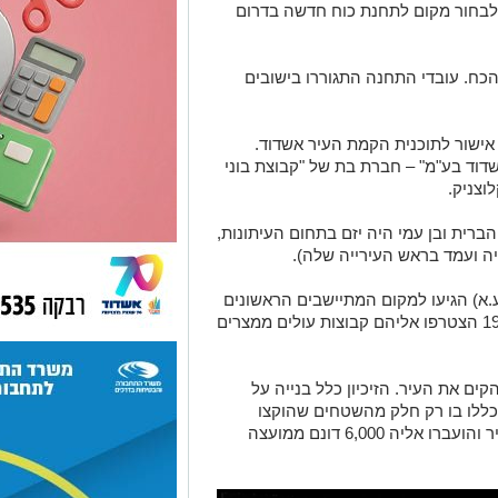
 לבחור מקום לתחנת כוח חדשה בדרום
כח. עובדי התחנה התגוררו בישובים
י אשכול, אישור לתוכנית הקמת העיר אשדוד.
וד בע"מ" – חברת בת של "קבוצת בוני
לוצניק.
הברית ובן עמי היה יזם בתחום העיתונות,
יה ועמד בראש העירייה שלה).
ר 1956 (היום לפני 66 שנה -ע.א) הגיעו למקום המתיישבים הראשונים
- 22 משפחות עולים ממרוקו - בתחילת 1957 הצטרפו אליהם קבוצות עולים ממצרים
וד להקים את העיר. הזיכיון כלל בנייה על
 העיר הוכללו בו רק חלק מהשטחים שהוקצו
בזיכיון‏. בהמשך, בשנת 1968, הורחבה העיר והועברו אליה 6,000 דונם ממועצה