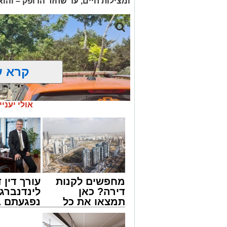
ומצילות חיים, עד שחזר הדופק – והו
קרא ע
אולי יעניי
מחפשים לקנות
עורך דין ד
דירה? כאן
לינדנברג 
תמצאו את כל
נפגעתם ב
הדירות החדשות
דרכים לח
צילום: דוברות איחוד הצלה
למכירה באשדוד
לקבל מה 