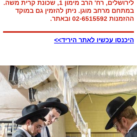
לירושלים, רח' הרב מימון 1, שכונת קרית משה.
במתחם מרחב מוגן. ניתן להזמין גם במוקד
ההזמנות 02-6515592 ובאתר.
היכנסו עכשיו לאתר היריד>>