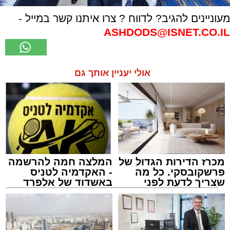
מעוניינים להגיב? לדווח ? צרו איתנו קשר במייל -
ASHDODS@ISNET.CO.IL
אולי יעניין אותך גם
מכרז הדירות הגדול של
המלצה חמה להרשמה
פרשקובסקי. כל מה
- האקדמיה לטניס
שצריך לדעת לפני
באשדוד של אלפרד
שמגישים הצעה לדירה
קריאולנסקי - לילדים
באשדוד