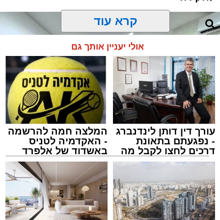
קרא עוד
אולי יעניין אותך גם
עורך דין דותן לינדנברג
המלצה חמה להרשמה
- נפגעתם בתאונת
- האקדמיה לטניס
דרכים לחצו לקבל מה
באשדוד של אלפרד
שמגיע לכם
קריאולנסקי - לילדים
צילום: דוברות המשטרה
מערכת האתר / 15:35 09.08.26