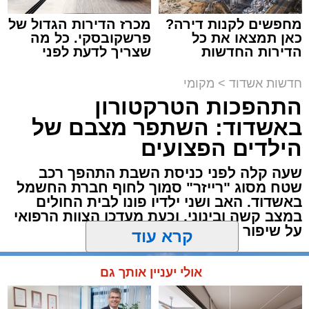
מחפשים לקנות דירה?
מכרז הדירות הגדול של
כאן תמצאו את כל
פרשקובסקי. כל מה
הדירות החדשות
שצריך לדעת לפני
למכירה באשדוד >>>
שמגישים הצעה לדירה
תגים:
משטרה
,
אשדוד
,
פשיטה
,
קזינו
באשדוד
חדשות אשדוד
>
מקומי
התהפכות הטרקטורון
פעילות יזומה של בלשי תחנת משטרת אשדוד
באשדוד: השתפר מצבם של
חשפה קזינו מחתרתי שפעל באחד המבנים בעיר.
הילדים הפצועים
הפשיטה התבצעה בעקבות מידע מודיעיני שהצביע
על פעילות בלתי חוקית המתקיימת במקום.
שעה קלה לפני כניסת השבת התהפך רכב
שטח מסוג "רייזר" סמוך לחוף חברת החשמל
באשדוד. האב ושני ילדיו פונו לבית החולים
עם הגעת הכוחות למבנה, דרשו השוטרים את
במצב קשה ובינוני, וכעת מעדכן הצוות הרפואי
פתיחת הדלתות, אך הנוכחים במקום בחרו
על שיפור במצבם
להתעלם וסירבו לאפשר לכוחות להיכנס. לנוכח
הסירוב, נאלצו הבלשים לפרוץ את הדלת בכוח
קרא עוד
כדי לחדור פנימה.
אולי יעניין אותך גם