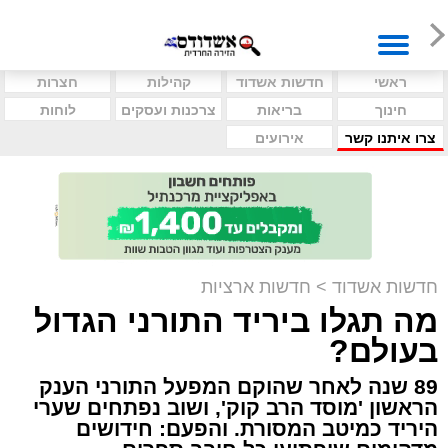
ראשי
חדשות אשדוד
קהילות
חצרות
חינוך
בריאות
צרכנות ועסקים
לוחות
צרו איתנו קשר
אירועים
חדשות אשדוד
>
חדשות ארציות
מה תגלו ביריד התורני הגדול
בעולם?
89 שנה לאחר שהוקם המפעל התורני הענק
הראשון 'מוסד הרב קוק', ושוב נפתחים שערי
היריד כמיטב המסורת. והפעם: חידושים