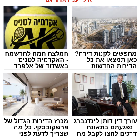
מחפשים לקנות דירה?
המלצה חמה להרשמה
כאן תמצאו את כל
- האקדמיה לטניס
הדירות החדשות
באשדוד של אלפרד
למכירה באשדוד >>>
קריאולנסקי - לילדים
הכבישים פתוחים באשדוד
מערכת האתר / 13:52 10.08.26
עורך דין דותן לינדנברג
מכרז הדירות הגדול של
- נפגעתם בתאונת
פרשקובסקי. כל מה
דרכים לחצו לקבל מה
שצריך לדעת לפני
שמגיע לכם
שמגישים הצעה לדירה