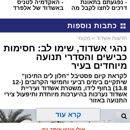
- נפגעתם בתאונת
- האקדמיה לטניס
דרכים לחצו לקבל מה
באשדוד של אלפרד
שמגיע לכם
קריאולנסקי - לילדים
כתבות נוספות
חדשות אשדוד
>
מקומי
נהגי אשדוד, שימו לב: חסימות
כבישים והסדרי תנועה
מיוחדים בעיר
לקראת קיום פסטיבל "חלון לים התיכון"
שיתקיים בימים רביעי וחמישי הקרובים (12-
13.8) בחוף לידו, משטרת אשדוד ועיריית
אשדוד נערכות בהיערכות מיוחדת ותיפעול צירי
התנועה באזור
קרא עוד
אולי יעניין אותך גם