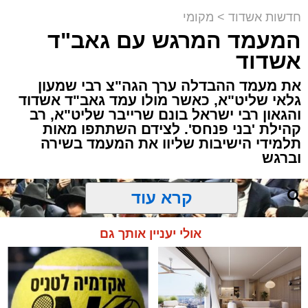
באשדוד
תגים:
אשדוד
,
חסימות תנועה
חדשות אשדוד
>
מקומי
המעמד המרגש עם גאב"ד
לקראת קיום פסטיבל "חלון לים התיכון" שיתקיים
אשדוד
בימים רביעי וחמישי הקרובים (12-13.8) בחוף
את מעמד ההבדלה ערך הגה"צ רבי שמעון
לידו, משטרת אשדוד ועיריית אשדוד נערכות
גלאי שליט"א, כאשר מולו עמד גאב"ד אשדוד
בהיערכות מיוחדת ותיפעול צירי התנועה באזור.
והגאון רבי ישראל בונם שרייבר שליט"א, רב
בשל האירוע הצפוי, יחולו שינויים והגבלות תנועה
קהילת 'בני פנחס'. לצידם השתתפו מאות
באזור חוף לידו, הטיילת וסביבת מתחם
תלמידי הישיבות שליוו את המעמד בשירה
וברגש
הפסטיבל.
קרא עוד
להלן פירוט חסימות הצירים ומוקדי ההכוונות:
אולי יעניין אותך גם
שדרות משה דיין
– חסימות והכוונת תנועה
באזור הסמוך לחוף ולמתחם הפסטיבל.
שדרות ירושלים
– חסימות והכוונות בצירי
הגישה המובילים לאזור החוף.