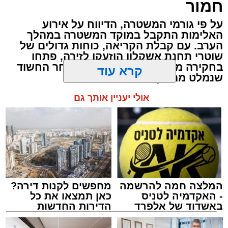
חמור
בצירים המרכזיים.
בקיבוץ חפץ חיים בראשות גדולי ישראל וראשי
הישיבות שליט"א.
על פי גורמי המשטרה, הדיווח על אירוע
האלימות התקבל במוקד המשטרה במהלך
מעוניינים להגיב? לדווח ? צרו איתנו קשר במייל -
הערב. עם קבלת הקריאה, כוחות גדולים של
רגע מרכזי ומרגש במיוחד נרשם במוצאי שבת
ASHDODS@ISNET.CO.IL
שוטרי תחנת אשקלון הוזעקו לזירה, פתחו
קודש פרשת 'ראה', לאחר מעמד 'רעווא דרעווין'
בחקירה מיידית ופתחו בסריקות אחר החשוד
וסעודה שלישית רוויית דברי התעלות והכנה
שנמלט מהמקום
לקראת פתיחת זמן אלול הבא לטובה.
קרא עוד
את מעמד ההבדלה ערך הגה"צ רבי שמעון גלאי
שליט"א, כאשר מולו עמד גאב"ד אשדוד והגאון רבי
אולי יעניין אותך גם
ישראל בונם שרייבר שליט"א, רב קהילת 'בני
פנחס'. לצידם השתתפו מאות תלמידי הישיבות
שליוו את המעמד בשירה וברגש.
גאב"ד אשדוד עדיין זקוק לרחמי שמיים לרפואה
שלמה. שמו לתפילה: רבי ישראל בונם בן חיה
המלצה חמה להרשמה
מחפשים לקנות דירה?
רויזא.
- האקדמיה לטניס
כאן תמצאו את כל
באשדוד של אלפרד
הדירות החדשות