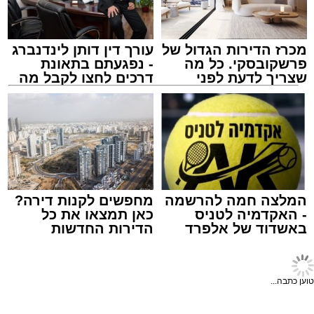
עופר אשטוקר / 20:23 09.08.26
התושבים בתור על מנת לתרום דם ולהציל חיים.
מכרז הדירות הגדול של
עורך דין דותן לינדנברג
פרשקובסקי. כל מה
- נפגעתם בתאונת
שצריך לדעת לפני
דרכים לחצו לקבל מה
תגים:
זיהום נחל לכיש
,
מט"ש באר טוביה
שמגישים הצעה לדירה
שמגיע לכם
באשדוד
המלצה חמה להרשמה
מחפשים לקנות דירה?
יו''ר הצלה דרום הרב מיכאל שוורץ: "התרמת הדם
- האקדמיה לטניס
כאן תמצאו את כל
באשדוד הפכה כבר למסורת חשובה, ובכל פעם
באשדוד של אלפרד
הדירות החדשות
קריאולנסקי - לילדים
למכירה באשדוד >>>
מחדש תושבי אשדוד באים בהמוניהם לתרום דם
ולהציל חיים". "הזכות המיוחדת של ההתרמה
טוען כתבה...
הגדולה הזו שייכת להנהלת סניף אשדוד - גן יבנה