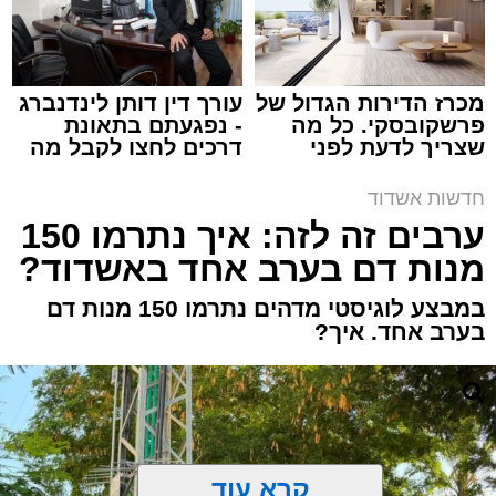
אילוסטרציה מעצר חשוד
מערכת האתר / 12:01 10.08.26
מכרז הדירות הגדול של
עורך דין דותן לינדנברג
פרשקובסקי. כל מה
- נפגעתם בתאונת
שצריך לדעת לפני
דרכים לחצו לקבל מה
שמגישים הצעה לדירה
שמגיע לכם
באשדוד
חדשות אשדוד
תגים:
אלימות
,
אשדוד
,
אשקלון
ערבים זה לזה: איך נתרמו 150
מנות דם בערב אחד באשדוד?
שוטרי תחנת אשקלון עצרו אמש (ראשון) תושב
אשדוד בשנות ה-40 לחייו, בחשד למעורבות
במבצע לוגיסטי מדהים נתרמו 150 מנות דם
באירוע דקירה חמור שהתרחש בעיר. כתוצאה
בערב אחד. איך?
מהתקרית נפצעו שני תושבי אשקלון – אחד באורח
בינוני והשני באורח קל – והם פונו לקבלת טיפול
רפואי בבית החולים.
על פי גורמי המשטרה, הדיווח על אירוע האלימות
קרא עוד